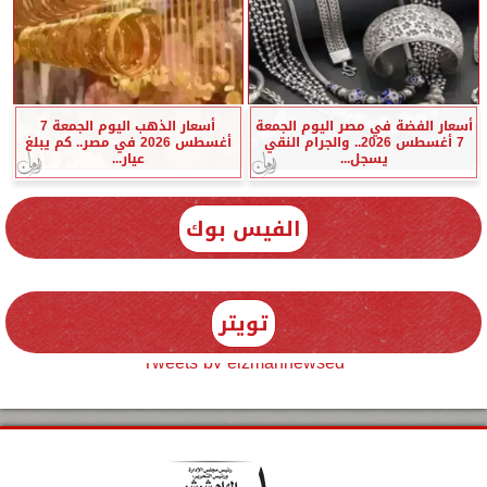
أسعار الفضة في مصر اليوم الجمعة
أسعار الذهب اليوم الجمعة 7
7 أغسطس 2026.. والجرام النقي
أغسطس 2026 في مصر.. كم يبلغ
يسجل...
عيار...
الفيس بوك
تويتر
Tweets by elzmannewseg