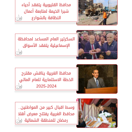
محافظ القليوبية يتفقد أحياء
شبرا الخيمة لمتابعة أعمال
النظافة بالشوارع
السكرتير العام المساعد لمحافظة
الإسماعيلية يتفقد الأسواق
محافظ الغربية يناقش مقترح
الخطة الاستثمارية للعام المالي
2024-2025
وسط اقبال كبير من المواطنين..
محافظ الغربية يفتتح معرض أهلا
رمضان للمنطقة الشمالية
العسكرية بطنطا