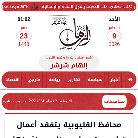
 ملك المحبة.. رسول السلام والإنسانية
3070 فرصة عمل جديدة بالقطاع الخاص.. وظائف برواتب تصل إلى 9500 جنيه
الأحد
01:02
أغسطس
صفر
23
9
1448
2026
رئيس مجلس الإدارة ورئيس التحرير
إلهام شرشر
أخبار
سياسة
تقارير
رياضة
خارجي
اقتصاد
محافظات
الأربعاء، 21 فبراير 2024
12:22 مـ
بتوقيت القاهرة
محافظ القليوبية يتفقد أعمال