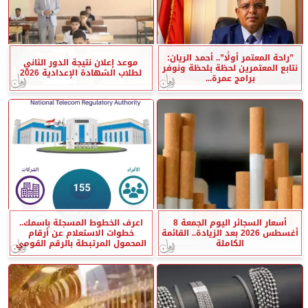
”راحة المعتمر أولًا”.. أحمد الريان:
موعد إعلان نتيجة الدور الثاني
نتابع المعتمرين لحظة بلحظة ونوفر
لطلاب الشهادة الإعدادية 2026
برامج عمرة...
أسعار السجائر اليوم الجمعة 8
اعرف الخطوط المسجلة باسمك..
أغسطس 2026 بعد الزيادة.. القائمة
خطوات الاستعلام عن أرقام
الكاملة
المحمول المرتبطة بالرقم القومي