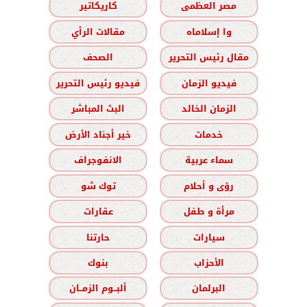
مصر العظمى
كاريكاتير
وا إسلاماه
مقالات الرأي
مقال رئيس التحرير
الصحف
فيديو الزمان
فيديو رئيس التحرير
الزمان الخالد
البث المباشر
خدمات
خير أجناد الأرض
سماء عربية
الانفوجراف
رؤى و أحلام
توك شو
مرأة و طفل
عقارات
سيارات
حارتنا
الأحزاب
بنوك
البرلمان
ألبــوم الزمــان