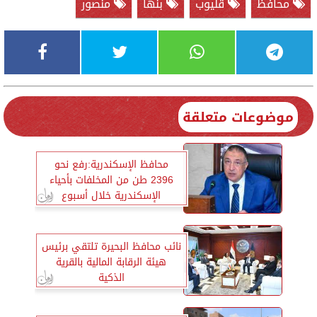
محافظ
قليوب
بنها
منصور
موضوعات متعلقة
محافظ الإسكندرية:رفع نحو
2396 طن من المخلفات بأحياء
الإسكندرية خلال أسبوع
نائب محافظ البحيرة تلتقي برئيس
هيئة الرقابة المالية بالقرية
الذكية