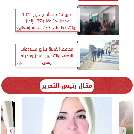
غلق 43 منشأة وتحرير 1878
محضرًا متنوعًا و177 إنذارًا
والتحفظ على 2779 حالة إشغال
و 491 ألف جنيه بالإسكندرية
محافظ الغربية يتابع مشروعات
الرصف والتطوير بمركز ومدينة
زفتى
مقال رئيس التحرير