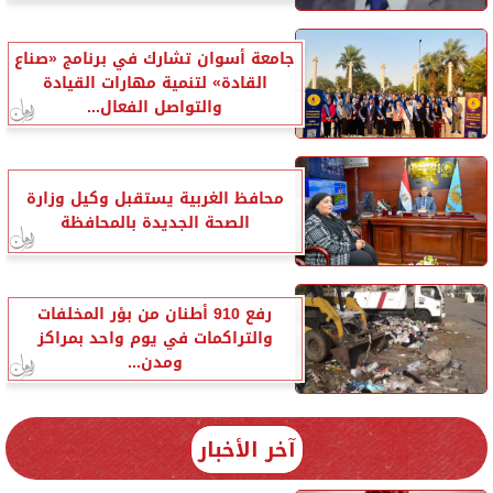
جامعة أسوان تشارك في برنامج «صناع
القادة» لتنمية مهارات القيادة
والتواصل الفعال...
محافظ الغربية يستقبل وكيل وزارة
الصحة الجديدة بالمحافظة
رفع 910 أطنان من بؤر المخلفات
والتراكمات في يوم واحد بمراكز
ومدن...
آخر الأخبار