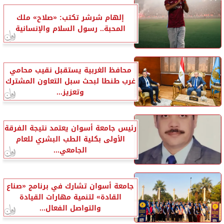
إلهام شرشر تكتب: «صلاح» ملك
المحبة.. رسول السلام والإنسانية
محافظ الغربية يستقبل نقيب محامي
غرب طنطا لبحث سبل التعاون المشترك
وتعزيز...
رئيس جامعة أسوان يعتمد نتيجة الفرقة
الأولى بكلية الطب البشري للعام
الجامعي...
جامعة أسوان تشارك في برنامج «صناع
القادة» لتنمية مهارات القيادة
والتواصل الفعال...