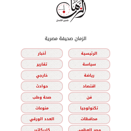
الزمان صحيفة مصرية
الرئيسية
أخبار
سياسة
تقارير
رياضة
خارجي
اقتصاد
حوادث
فن
صحة وطب
تكنولوجيا
منوعات
محافظات
العدد الورقي
مصر العظمى
كاريكاتير