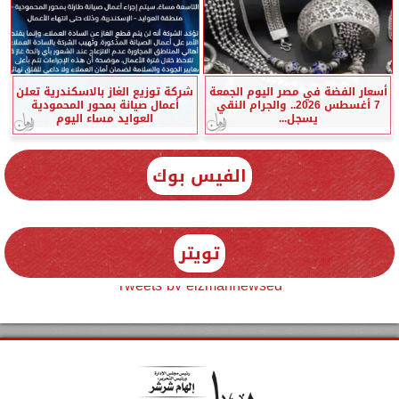
أسعار الفضة في مصر اليوم الجمعة
شركة توزيع الغاز بالاسكندرية تعلن
7 أغسطس 2026.. والجرام النقي
أعمال صيانة بمحور المحمودية
يسجل...
العوايد مساء اليوم
الفيس بوك
تويتر
Tweets by elzmannewseg