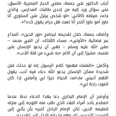
أجاب الدكتور علي جمعة، مفتي الديار المصرية الأسبق،
على سؤال ورد إليه من إحدى طالبات المدارس، والذي
جاءت صيغته كالآتي: «لو شخص بينزل على الستوري أنا
عاوز أمو عاوز أنتحر أنا تعبت هل حرام يقول كده؟».
وأضاف جمعة، خلال تقديمه لبرنامج «نور الدين»، المذاع
عبر فضائية «الأولى»، مساء الثلاثاء، أن النبي محمد –
صلى الله عليه وسلم – نهى أن يدعو الإنسان على
نفسه، مشيرًا إلى أن الأمر «به شيء من قلة الأدب».
وأكمل: «العلماء فهموا كلام الرسول إنه لو حدثت فتن
شديدة ممكن الإنسان يدعو الله دعاء فيه أدب، يقول
اللهم أحيني مادامت الحياة خيرًا لي وأمتني إذا كان
الموت راحة لي».
وأوضح أن الإمام البخاري دعا بهذا الدعاء ندمًا عندما
اصطدم بأحد أمراء البلاد الذي طلب منه التوجه إلى منزله
لتعليمه الدين، لكن الإمام الراحل أخبره بأن يأتي إلى
المسجد للتدريس له، وهو ما دفع الرجل إلى تهديده.