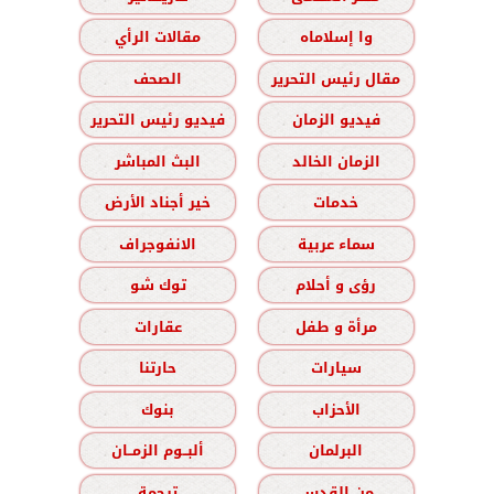
وا إسلاماه
مقالات الرأي
مقال رئيس التحرير
الصحف
فيديو الزمان
فيديو رئيس التحرير
الزمان الخالد
البث المباشر
خدمات
خير أجناد الأرض
سماء عربية
الانفوجراف
رؤى و أحلام
توك شو
مرأة و طفل
عقارات
سيارات
حارتنا
الأحزاب
بنوك
البرلمان
ألبــوم الزمــان
من القدس
ترجمة