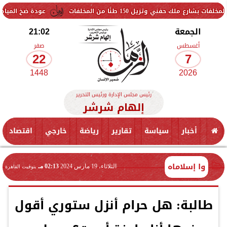
زيل 150 طنًا من المخلفات
عودة ضخ المياه تدريجيًا لمنا
الجمعة
21:02
أغسطس
صفر
22
7
1448
2026
رئيس مجلس الإدارة ورئيس التحرير
إلهام شرشر
أخبار
سياسة
تقارير
رياضة
خارجي
اقتصاد
وا إسلاماه
الثلاثاء، 19 مارس 2024
02:13 مـ
بتوقيت القاهرة
طالبة: هل حرام أنزل ستوري أقول