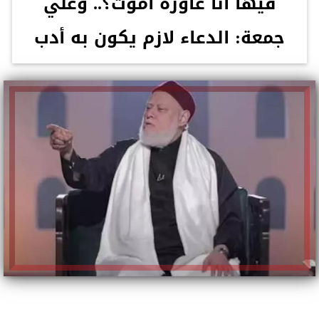
فيها أنا عاوزة أموت؟.. وعلي
جمعة: الدعاء لازم يكون به أدب