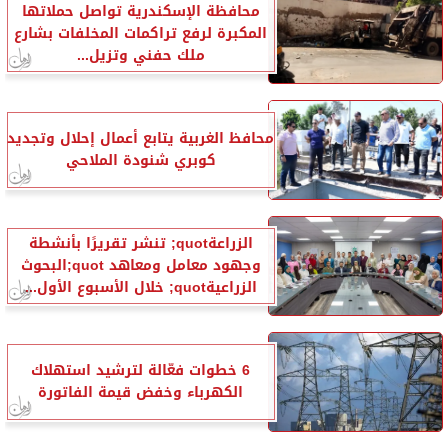
محافظة الإسكندرية تواصل حملاتها
المكبرة لرفع تراكمات المخلفات بشارع
ملك حفني وتزيل...
محافظ الغربية يتابع أعمال إحلال وتجديد
كوبري شنودة الملاحي
الزراعةquot; تنشر تقريرًا بأنشطة
وجهود معامل ومعاهد quot;البحوث
الزراعيةquot; خلال الأسبوع الأول...
6 خطوات فعّالة لترشيد استهلاك
الكهرباء وخفض قيمة الفاتورة