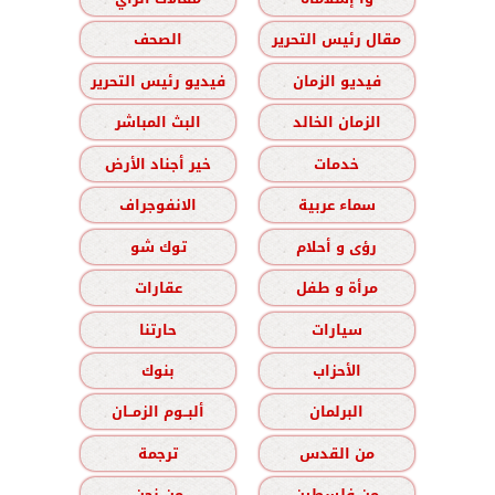
مقال رئيس التحرير
الصحف
فيديو الزمان
فيديو رئيس التحرير
الزمان الخالد
البث المباشر
خدمات
خير أجناد الأرض
سماء عربية
الانفوجراف
رؤى و أحلام
توك شو
مرأة و طفل
عقارات
سيارات
حارتنا
الأحزاب
بنوك
البرلمان
ألبــوم الزمــان
من القدس
ترجمة
من فلسطين
من نحن