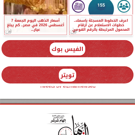
اعرف الخطوط المسجلة باسمك..
أسعار الذهب اليوم الجمعة 7
خطوات الاستعلام عن أرقام
أغسطس 2026 في مصر.. كم يبلغ
المحمول المرتبطة بالرقم القومي
عيار...
الفيس بوك
تويتر
Tweets by elzmannewseg