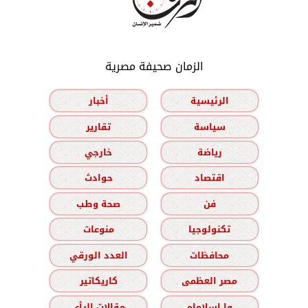
الزمان صحيفة مصرية
الرئيسية
أخبار
سياسة
تقارير
رياضة
خارجي
اقتصاد
حوادث
فن
صحة وطب
تكنولوجيا
منوعات
محافظات
العدد الورقي
مصر العظمى
كاريكاتير
وا إسلاماه
مقالات الرأي