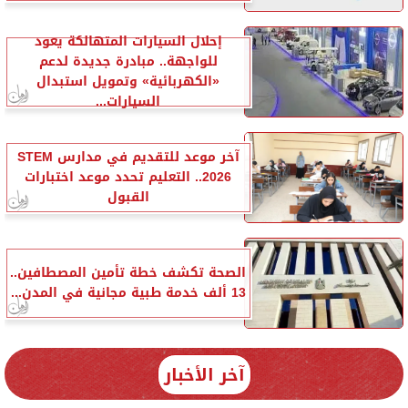
إحلال السيارات المتهالكة يعود
للواجهة.. مبادرة جديدة لدعم
«الكهربائية» وتمويل استبدال
السيارات...
آخر موعد للتقديم في مدارس STEM
2026.. التعليم تحدد موعد اختبارات
القبول
الصحة تكشف خطة تأمين المصطافين..
13 ألف خدمة طبية مجانية في المدن...
آخر الأخبار