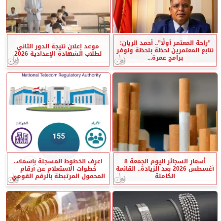
”راحة المعتمر أولًا”.. أحمد الريان:
موعد إعلان نتيجة الدور الثاني
نتابع المعتمرين لحظة بلحظة ونوفر
لطلاب الشهادة الإعدادية 2026
برامج عمرة...
أسعار السجائر اليوم الجمعة 8
اعرف الخطوط المسجلة باسمك..
أغسطس 2026 بعد الزيادة.. القائمة
خطوات الاستعلام عن أرقام
الكاملة
المحمول المرتبطة بالرقم القومي