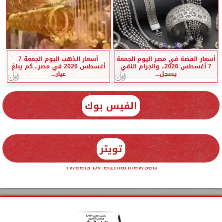
أسعار الفضة في مصر اليوم الجمعة
أسعار الذهب اليوم الجمعة 7
7 أغسطس 2026.. والجرام النقي
أغسطس 2026 في مصر.. كم يبلغ
يسجل...
عيار...
الفيس بوك
تويتر
Tweets by elzmannewseg