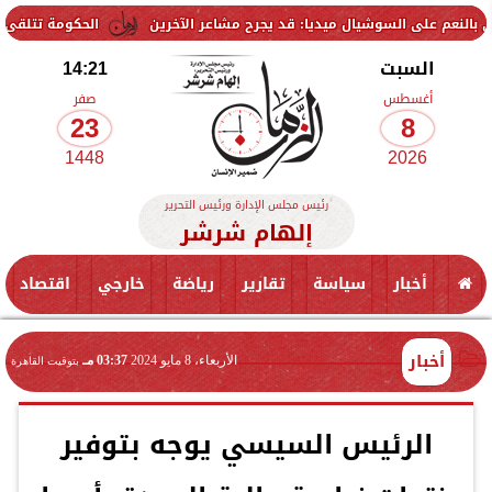
لسوشيال ميديا: قد يجرح مشاعر الآخرين
الحكومة تتلقى 229 ألف شكوى وطلب واستفسار خلال يوليو.. ومدبولي يوجه بسرعة الاستجابة للمواطنين
السبت
14:21
أغسطس
صفر
23
8
1448
2026
رئيس مجلس الإدارة ورئيس التحرير
إلهام شرشر
أخبار
سياسة
تقارير
رياضة
خارجي
اقتصاد
أخبار
الأربعاء، 8 مايو 2024
03:37 مـ
بتوقيت القاهرة
الرئيس السيسي يوجه بتوفير