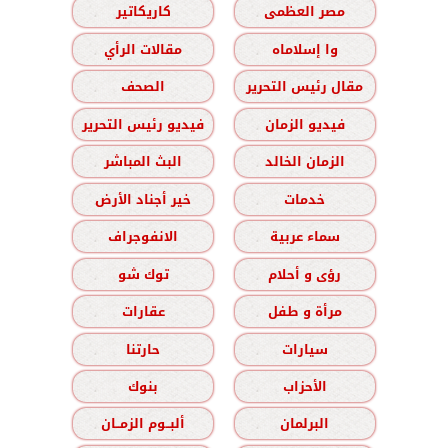
مصر العظمى
كاريكاتير
وا إسلاماه
مقالات الرأي
مقال رئيس التحرير
الصحف
فيديو الزمان
فيديو رئيس التحرير
الزمان الخالد
البث المباشر
خدمات
خير أجناد الأرض
سماء عربية
الانفوجراف
رؤى و أحلام
توك شو
مرأة و طفل
عقارات
سيارات
حارتنا
الأحزاب
بنوك
البرلمان
ألبــوم الزمــان