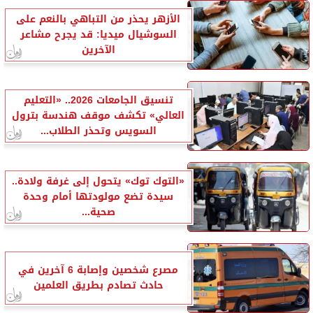
الأزهر يحذر من التباهي بالنعم على
السوشيال ميديا: قد يجرح مشاعر
الآخرين
تنسيق الجامعات 2026.. «التعليم
العالي» تكشف موقف هندسة بترول
السويس وتحذر الطلاب...
«التوك توك» يتحول إلى غرفة ولادة..
سيدة تضع مولودتها أمام وحدة
صحية...
مصرع شخصين وإصابة 6 آخرين في
حادث تصادم بطريق العلمين