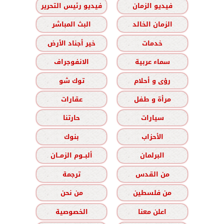
فيديو الزمان
فيديو رئيس التحرير
الزمان الخالد
البث المباشر
خدمات
خير أجناد الأرض
سماء عربية
الانفوجراف
رؤى و أحلام
توك شو
مرأة و طفل
عقارات
سيارات
حارتنا
الأحزاب
بنوك
البرلمان
ألبــوم الزمــان
من القدس
ترجمة
من فلسطين
من نحن
اعلن معنا
الخصوصية