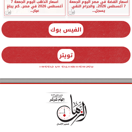
أسعار الفضة في مصر اليوم الجمعة
أسعار الذهب اليوم الجمعة 7
7 أغسطس 2026.. والجرام النقي
أغسطس 2026 في مصر.. كم يبلغ
يسجل...
عيار...
الفيس بوك
تويتر
Tweets by elzmannewseg