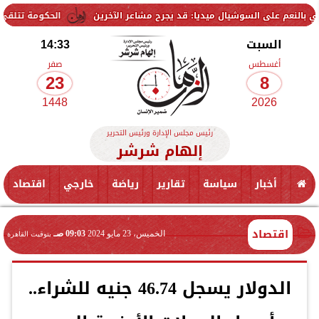
لسوشيال ميديا: قد يجرح مشاعر الآخرين
الحكومة تتلقى 229 ألف شكوى وطلب واستفسار خلال يوليو.. ومدبولي يوجه بسرعة الاستجابة للمواطنين
السبت
14:33
أغسطس
صفر
23
8
1448
2026
رئيس مجلس الإدارة ورئيس التحرير
إلهام شرشر
أخبار
سياسة
تقارير
رياضة
خارجي
اقتصاد
اقتصاد
الخميس، 23 مايو 2024
09:03 صـ
بتوقيت القاهرة
الدولار يسجل 46.74 جنيه للشراء..