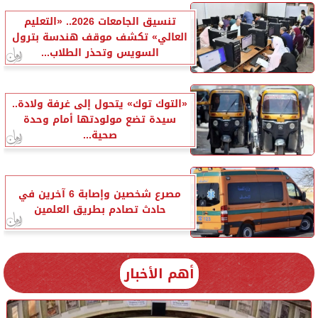
تنسيق الجامعات 2026.. «التعليم
العالي» تكشف موقف هندسة بترول
السويس وتحذر الطلاب...
«التوك توك» يتحول إلى غرفة ولادة..
سيدة تضع مولودتها أمام وحدة
صحية...
مصرع شخصين وإصابة 6 آخرين في
حادث تصادم بطريق العلمين
أهم الأخبار