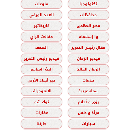
تكنولوجيا
منوعات
محافظات
العدد الورقي
مصر العظمى
كاريكاتير
وا إسلاماه
مقالات الرأي
مقال رئيس التحرير
الصحف
فيديو الزمان
فيديو رئيس التحرير
الزمان الخالد
البث المباشر
خدمات
خير أجناد الأرض
سماء عربية
الانفوجراف
رؤى و أحلام
توك شو
مرأة و طفل
عقارات
سيارات
حارتنا