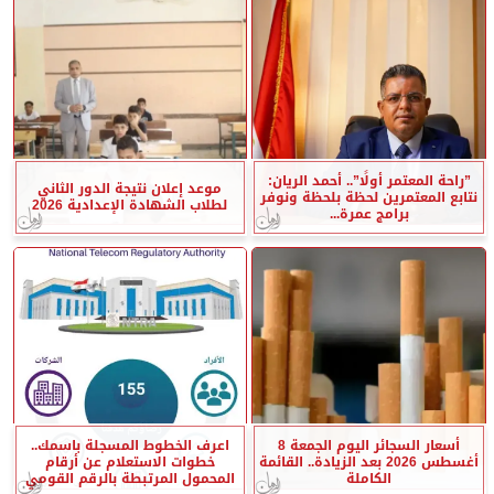
”راحة المعتمر أولًا”.. أحمد الريان:
موعد إعلان نتيجة الدور الثاني
نتابع المعتمرين لحظة بلحظة ونوفر
لطلاب الشهادة الإعدادية 2026
برامج عمرة...
أسعار السجائر اليوم الجمعة 8
اعرف الخطوط المسجلة باسمك..
أغسطس 2026 بعد الزيادة.. القائمة
خطوات الاستعلام عن أرقام
الكاملة
المحمول المرتبطة بالرقم القومي