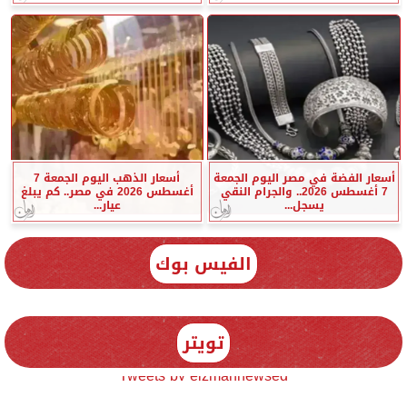
أسعار الفضة في مصر اليوم الجمعة
أسعار الذهب اليوم الجمعة 7
7 أغسطس 2026.. والجرام النقي
أغسطس 2026 في مصر.. كم يبلغ
يسجل...
عيار...
الفيس بوك
تويتر
Tweets by elzmannewseg