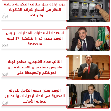
حزب إرادة جيل يطالب الحكومة بإعادة
النظر في أسعار شرائح الكهرباء
والزيادة...
استعدادا لانتخابات المحليات.. رئيس
الوفد يصدر قرارا بتشكيل 17 لجنة
متخصصة
النائب عماد الغنيمي: معلمو لجنة
فاقوس يستحقون الاستفادة من
تجربتهم وتعميمها على...
الوفد يعلن دعمه الكامل للدولة
المصرية فى اتخاذ لإجراءات والتدابير
لحماية الأمن...