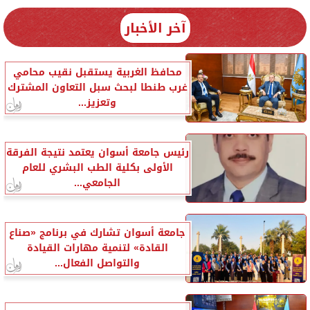
آخر الأخبار
محافظ الغربية يستقبل نقيب محامي
غرب طنطا لبحث سبل التعاون المشترك
وتعزيز...
رئيس جامعة أسوان يعتمد نتيجة الفرقة
الأولى بكلية الطب البشري للعام
الجامعي...
جامعة أسوان تشارك في برنامج «صناع
القادة» لتنمية مهارات القيادة
والتواصل الفعال...