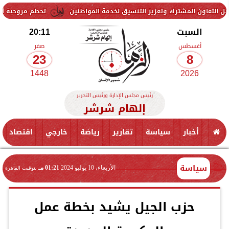
شترك وتعزيز التنسيق لخدمة المواطنين
تحطم مروحية أثناء مكافحة حريق
السبت
20:11
أغسطس
صفر
23
8
1448
2026
رئيس مجلس الإدارة ورئيس التحرير
إلهام شرشر
أخبار
سياسة
تقارير
رياضة
خارجي
اقتصاد
سياسة
الأربعاء، 10 يوليو 2024
01:21 مـ
بتوقيت القاهرة
حزب الجيل يشيد بخطة عمل