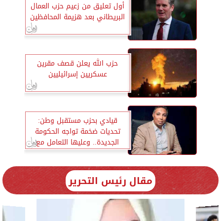
أول تعليق من زعيم حزب العمال
البريطاني بعد هزيمة المحافظين
حزب الله يعلن قصف مقرين
عسكريين إسرائيليين
قيادي بحزب مستقبل وطن:
تحديات ضخمة تواجه الحكومة
الجديدة.. وعليها التعامل مع
بعض الملفات بشكل سريع
مقال رئيس التحرير