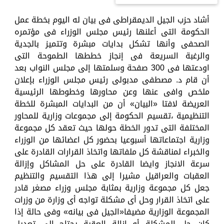
أشاد حزب الجيل الديمقراطى فى بيان له اليوم بخطة عمل
الحكومة التى أعلنها رئيس مجلس الوزراء فى مؤتمره
الصحفى وأنها تشكل بدايات مبشرة وتتميز بالجدية
والرغبة السريعة فى إنجاز خططها الطموحة التى
اودعتها فى 300 صفحة وسلمتها إلى مجلس النواب بعد
أن قام د. مصطفى مدبولى رئيس مجلس الوزراء بإعلان
ملخص وافى عنها وعن محاورها وخطوطها الرئيسية
العريضة لافتا «البيان» أن من البدايات المبشرة للخطة
التنظيمية ،تقسيم الحكومة إلى مجموعات وزارية للمحاور
المختلفة التى تدور الخطة حولها حيث تعقد كل مجموعة
وزارية اجتماعاتها أسبوعيا بحضور كل اعضائها من الوزراء
والخبراء لمناقشة كل ملفاتها واتخاذ القرارات القادرة على
سرعة الانجاز وايضا القادرة على حل المشاكل وإزالة
العقبات والعراقيل مشيرا إلى هذا التقسيم والتنظيم
جعل كل مجموعة وزارية بمثابة مجلس وزراء مصغر قادر
على اتخاذ القرار وحل أى مشكلة تواجه أى وزارة من وزرات
المجموعة الوزارية مضيفا«الجيل فى بيانه» وفى حالة إذا
كان حل المشكلة أو إزالة العقبة يحتاج إلى تعديل