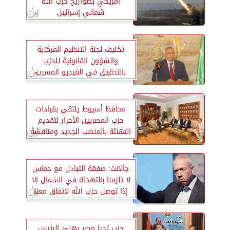
أمريكي بصواريخ حزب الله
شمالي إسرائيل
تكليف لجنة التنظيم المركزية
والشؤون القانونية للحزب
بالتحقيق في الفيديو المسرب
محافظ أسيوط يلتقي بقيادات
حزب المصريين الأحرار لتقديم
التهنئة بالمنصب الجديد ومناقشة
بعض القضايا التي تهم المواطن
جالانت: صفقة التبادل مع حماس
لا تلزمنا بالتهدئة في الشمال إلا
إذا توصل حزب الله لاتفاق معنا
حزب تحيا مصر يهنئ الرئيس