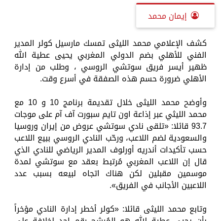
إيمان محمد
كشف الإعلامي محمد الليثى تمسك مارسيل كولر المدير
الفني للأهلي بضم الدولي المغربي يحيى عطية الله
ظهير أيسر فريق سوتشي الروسي ، وطلب من إدارة
الأهلي ضرورة حسم هذه الصفقة في أسرع وقت.
وأوضح محمد الليثى خلال تقديمة برنامج 10 و 10 مع
محمد الليثي عبر إذاعة اون تايم سبورت آف آم على موجات
93.7 قائلا: «تلقى نادي سوتشي عروض من إيران وروسيا
والسعودية لضم اللاعب، ورحّب النادي الروسي ببيع اللاعب
حسب تأكيدات أندريه أورلوف المدير الرياضي للنادي الذي
قال إن اللاعب المغربي مُرتبط بعقد مع سوتشي لمدة
موسمين مقبلين لكن هناك اتجاه لبيعه بسبب عدد
اللاعبين الأجانب في الفريق».
وتابع محمد الليثى قائلا: «كولر أخطر إدارة النادي مؤخراً
بأن يحيى عطية الله هو المُرشح رقم احد لخلافة علي