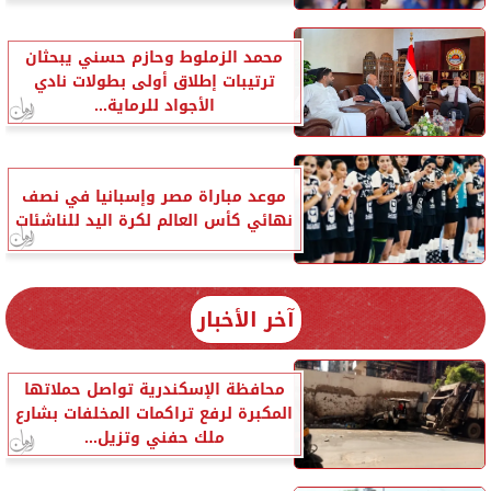
محمد الزملوط وحازم حسني يبحثان
ترتيبات إطلاق أولى بطولات نادي
الأجواد للرماية...
موعد مباراة مصر وإسبانيا في نصف
نهائي كأس العالم لكرة اليد للناشئات
آخر الأخبار
محافظة الإسكندرية تواصل حملاتها
المكبرة لرفع تراكمات المخلفات بشارع
ملك حفني وتزيل...