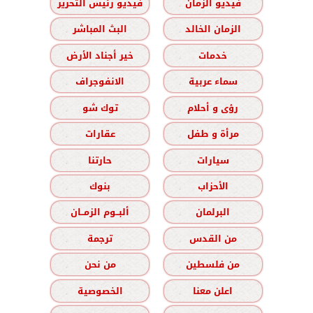
فيديو الزمان
فيديو رئيس التحرير
الزمان الخالد
البث المباشر
خدمات
خير أجناد الأرض
سماء عربية
الانفوجراف
رؤى و أحلام
توك شو
مرأة و طفل
عقارات
سيارات
حارتنا
الأحزاب
بنوك
البرلمان
ألبــوم الزمــان
من القدس
ترجمة
من فلسطين
من نحن
اعلن معنا
الخصوصية