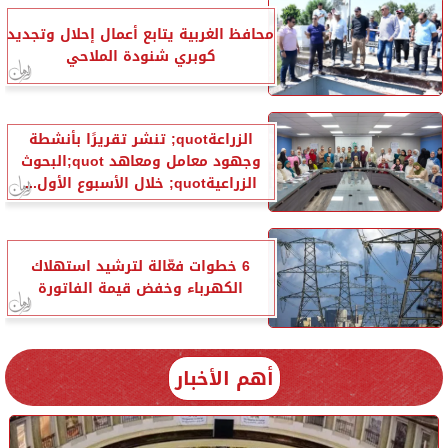
محافظ الغربية يتابع أعمال إحلال وتجديد
كوبري شنودة الملاحي
الزراعةquot; تنشر تقريرًا بأنشطة
وجهود معامل ومعاهد quot;البحوث
الزراعيةquot; خلال الأسبوع الأول...
6 خطوات فعّالة لترشيد استهلاك
الكهرباء وخفض قيمة الفاتورة
أهم الأخبار