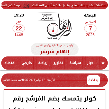
15 طنًا من المخلفات
عودة ضخ المياه تدريجيًا لمناطق ا
الجمعة
19:28
أغسطس
صفر
22
7
1448
2026
رئيس مجلس الإدارة ورئيس التحرير
إلهام شرشر
أخبار
سياسة
تقارير
رياضة
خارجي
اقتصاد
رياضة
الأربعاء، 17 يوليو 2024
01:30 مـ
بتوقيت القاهرة
كولر يتمسك بضم المُرشح رقم