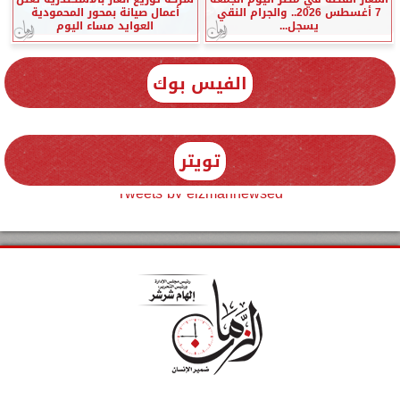
7 أغسطس 2026.. والجرام النقي
أعمال صيانة بمحور المحمودية
يسجل...
العوايد مساء اليوم
الفيس بوك
تويتر
Tweets by elzmannewseg