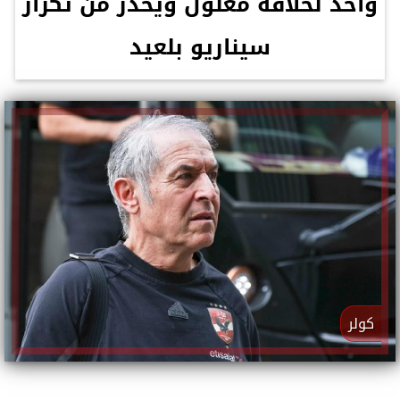
واحد لخلافة معلول ويحذر من تكرار
سيناريو بلعيد
كولر