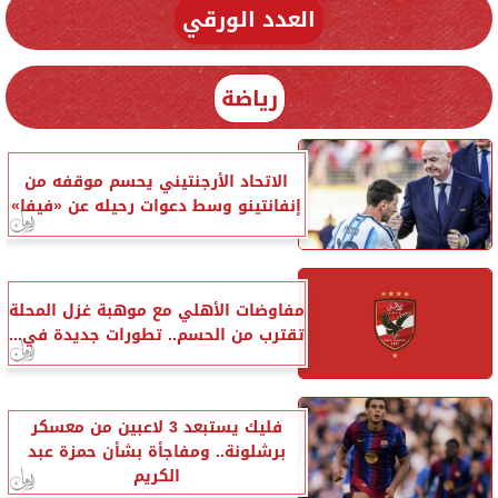
العدد الورقي
رياضة
الاتحاد الأرجنتيني يحسم موقفه من
إنفانتينو وسط دعوات رحيله عن «فيفا»
مفاوضات الأهلي مع موهبة غزل المحلة
تقترب من الحسم.. تطورات جديدة في...
فليك يستبعد 3 لاعبين من معسكر
برشلونة.. ومفاجأة بشأن حمزة عبد
الكريم