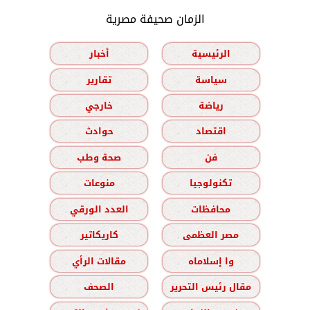
الزمان صحيفة مصرية
الرئيسية
أخبار
سياسة
تقارير
رياضة
خارجي
اقتصاد
حوادث
فن
صحة وطب
تكنولوجيا
منوعات
محافظات
العدد الورقي
مصر العظمى
كاريكاتير
وا إسلاماه
مقالات الرأي
مقال رئيس التحرير
الصحف