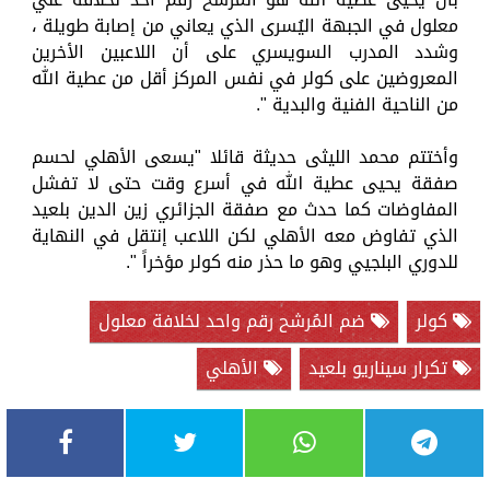
معلول في الجبهة اليُسرى الذي يعاني من إصابة طويلة ،
وشدد المدرب السويسري على أن اللاعبين الأخرين
المعروضين على كولر في نفس المركز أقل من عطية الله
من الناحية الفنية والبدية ".
وأختتم محمد الليثى حديثة قائلا "يسعى الأهلي لحسم
صفقة يحيى عطية الله في أسرع وقت حتى لا تفشل
المفاوضات كما حدث مع صفقة الجزائري زين الدين بلعيد
الذي تفاوض معه الأهلي لكن اللاعب إنتقل في النهاية
للدوري البلجيي وهو ما حذر منه كولر مؤخراً ".
كولر
ضم المُرشح رقم واحد لخلافة معلول
تكرار سيناريو بلعيد
الأهلي