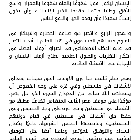
الإنسان ليكون قويا شغوفًا بالعلم شغوفا بالعمران واسع
الأفق وطنيا منتميا مقدما الخير للإنسانية وأن يكون
إنسانًا سعيدًا وأن يقدم الخير والنفع للناس.
والمحور الرابع والأخير هو صناعة الحضارة والابتكار في
العلوم فيساهم المسلمون في هذا العالم الشديد التغير
في عالم الذكاء الاصطناعي في اختراق أجواء الفضاء في
ابتكار النظريات والحلول العلمية لعلاج أزمات الإنسان و
للإجابة على الأسئلة الحائرة.
وفي ختام كلمته دعا وزير الأوقاف الحق سبحانه وتعالى
لأشقائنا في فلسطين وفي غزة على وجه الخصوص أن
يحفظهم الله تعالى من العدوان المجرم الذي حل بهم،
مؤكدًا على موقف مصر الثابت المتضامن تضامنًا مطلقًا مع
الأشقاء في فلسطين و في غزة على وجه الخصوص وفي
حفظ حق أشقائنا في فلسطين في قيام دولتهم
الفلسطينية وعاصمتها القدس الشرقية، داعيًا بكمال
السداد والتوفيق للمؤتمر، وداعيا أيضا بكل التوفيق
لمؤتمر قمة بريكس المزمع انعقاده في أكتوبر القادم