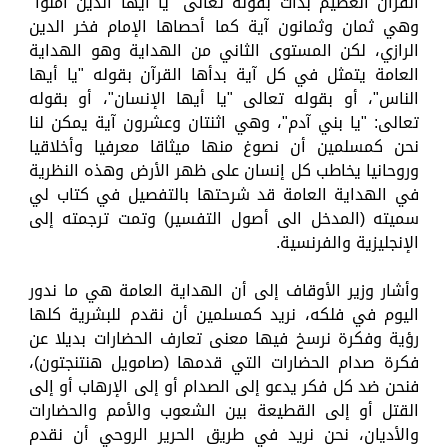
القرآن العظيم بدأت بقوله تعالى "يا أيها الذين أمنوا"
وهي ثمان وثمانون آية كما أحصاها الإمام فخر الدين
الرازي، لكن المستوى الثاني من الهداية وهو الهداية
العامة يتمثل في كل آية بدأها القرآن بقوله "يا أيها
الناس"، أو بقوله تعالى "يا أيها الإنسان"، أو بقوله
تعالى: "يا بني آدم"، وهي اثنتان وعشرون آية يمكن لنا
نحن كمسلمين أن نصوغ منها ميثاقا معرفيا وأخلاقيا
وروحانيا يخاطب كل إنسان على ظهر الأرض وهذه النظرية
في الهداية العامة قد شرحتها بالتفصيل في كتاب لي
سميته (المدخل الى أصول التفسير) وتمت ترجمته إلى
الإنجليزية والفرنسية.
وأشار وزير الأوقاف إلى أن الهداية العامة هي ما ندور
اليوم في فلكه، نريد كمسلمين أن نقدم للبشرية كلها
رؤية وفكرة نرسخ فيها معنى تعارف الحضارات بديلا عن
فكرة صدام الحضارات التي قدمها (صامويل هنتنجتون)،
فنحن ضد كل فكر يدعو إلى الصدام أو إلى الإرهاب أو إلى
القتل أو إلى القطيعة بين الشعوب والأمم والحضارات
والأديان، نحن نريد في طريق الحرير الروحي أن نقدم