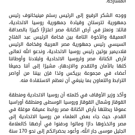
المشاركة.
ووجه الشكر الرفيع إلى الرئيس رستم مينيخانوف رئيس
جمهورية تترستان وقيادة جمهورية روسيا الاتحادية،
قائلا: ونعتز في أرض الكنانة مصر اعتزازًا كبيرًا بالصداقة
العميقة والأخوة التامة بين فخامة الرئيس عبد الفتاح
السيسي رئيس جمهورية مصر العربية وفخامة الرئيس
فلاديمير بوتين رئيس روسيا الاتحادية، وندعو الله تعالى
لأرض الكنانة مصر ولروسيا الاتحادية ولبلادنا وأوطاننا
كلها بالأمان والتقدم والازدهار، مشيرًا إلى أننا جميعًا
أعضاء في مجموعة بريكس ولذا فإن بيننا من أواصر
الترابط والتعاون بما ينبغي أن نعظم الاستفادة منه.
وأكد وزير الأوقاف في كلمته أن روسيا الاتحادية ومنطقة
القوقاز وشمال القوقاز وروسيا الوسطى ومنطقة أوراسيا
عمومًا ربطتها بأرض الكنانة مصر روابط عميقة موغلة في
القدم، حيث جاء بعض العلماء من روسيا الاتحادية إلى
مصر واتخذوها دارًا وماتوا ودفنوا في أرضها كالعلامة
الجليل موسى جار الله، وأعود بحضراتكم إلى نحو 170 سنة