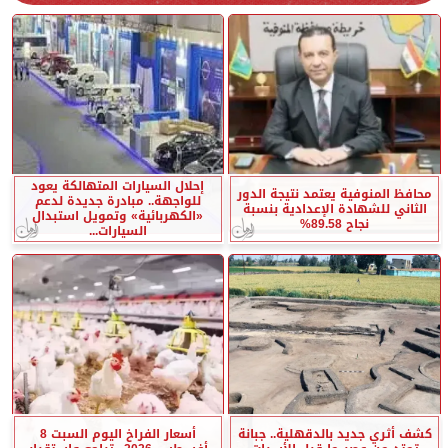
إحلال السيارات المتهالكة يعود
محافظ المنوفية يعتمد نتيجة الدور
للواجهة.. مبادرة جديدة لدعم
الثاني للشهادة الإعدادية بنسبة
«الكهربائية» وتمويل استبدال
نجاح 89.58%
السيارات...
كشف أثري جديد بالدقهلية.. جبانة
أسعار الفراخ اليوم السبت 8