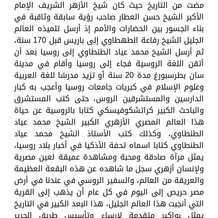
مضت من التاريخ حيث كان شيخ الأزهر الشريف الإمام
الأكبر الشيخ حسن العطار صاحب رؤية سابقة وثاقبة في
بناء الجسور بين الحضارات والأمم إذ أرسل تلميذه العالم
الجليل الشيخ رفاعة الطهطاوي إلى باريس قبل 170 سنة،
ثم أرسل الشيخ محمد عياد الطنطاوي إلى روسيا بعد أن
أتقن اللغة الروسية فجاء إلى روسيا وأقام في مدينة
سان بطرسبورغ مدة 20 سنة أو تزيد مدرسًا للغة العربية
وعلوم الإسلام في كبريات جامعات روسيا وأعجب به كبار
الدارسين والمستشرقين الروس، حتى كتب المستشرق
والباحث الكبير كراتشكوفيسكي كتابا بالروسية عن حياة
هذا العالم المصري الأزهري الكبير الشيخ محمد عياد
الطنطاوي، وكذلك كتب الأستاذ الشيخ محمد عياد
الطنطاوي كتابا اسماه تحفة الأذكيا في أخبار بلاد روسيا،
يمثل مرآة صادقة ومحبة ومشاهدة عميقة لعين مصرية
ولإنسان أزهري سجل ما شاهده عن هذه البقعة العظيمة
والعريقة من العالم، والسفير الروسي في عندنا في أرض
مصر حريص إلى اليوم في كل عام أن يذهب إلى القرية
التي أنجبت هذا العالم الجليل، هذا البعد الكبير في التاريخ
يمثل بواكير متقدمة لإرساء وتأسيس طريق الحرير