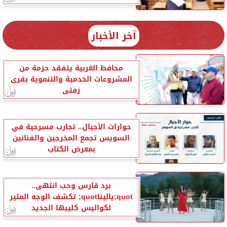
آخر الأخبار
محافظ الغربية يتفقد حزمة من
المشروعات الخدمية والتنموية بقرى
زفتى
حوارات الأجيال.. تجارب مسرحية في
السويس تجمع المخرجين والفنانين
بمعرض الكتاب
برد قارس وحب انتهى..
quot;ياليناquot; تكشف الوجه المثير
لكواليس كليبها الجديد