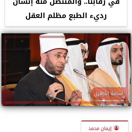
في رقابنا.. والمتنصل منه إنسان
رديء الطبع مظلم العقل
أسامة الأزهري
إيمان محمد