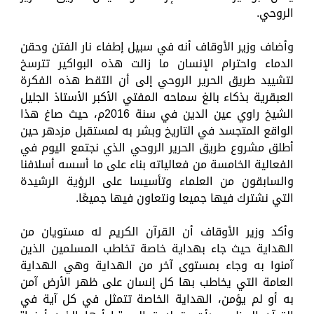
الروحي.
وأضاف وزير الأوقاف أنه في سبيل إطفاء نار الفتن وحقن
الدماء واحترام الإنسان ما زالت هذه البواكير تترسخ
لتشييد طريق الحرير الروحي إلى أن التقط هذه الفكرة
العبقرية بذكاء بالغ سماحه المفتي الأكبر الأستاذ الجليل
الشيخ راوي عين الدين في سنة 2016م، حيث صاغ هذا
الواقع المتجسد في التاريخ وبشر به لمستقبل مزدهر حين
أطلق مشروع طريق الحرير الروحي الذي نجتمع اليوم في
الفعالية الخامسة من فعالياته بناء على ما أسسه أسلافنا
والسابقون من العلماء وتأسيسا على الرؤية الرشيدة
التي نشترك فيها جميعا ونتعاون فيها جميعًا.
وأكد وزير الأوقاف أن القرآن الكريم له مستويان من
الهداية حيث جاء بهداية خاصة تخاطب المسلمين الذين
آمنوا به وجاء بمستوى آخر من الهداية وهي الهداية
العامة التي يخاطب بها كل إنسان على ظهر الأرض آمن
به أو لم يؤمن، الهداية الخاصة تتمثل في كل آية في