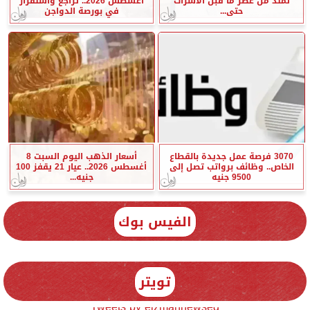
تمتد من عصر ما قبل الأسرات
أغسطس 2026.. تراجع واستقرار
حتى...
في بورصة الدواجن
3070 فرصة عمل جديدة بالقطاع
أسعار الذهب اليوم السبت 8
الخاص.. وظائف برواتب تصل إلى
أغسطس 2026.. عيار 21 يقفز 100
9500 جنيه
جنيه...
الفيس بوك
تويتر
Tweets by elzmannewseg