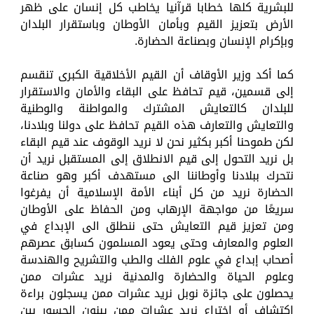
للبشرية كلها خطابا قرآنيا يخاطب كل إنسان على ظهر
الأرض بتعزيز القيم وبأمان الأوطان وباستقرار البلدان
وبإكرام الإنسان وبصناعة الحضارة.
كما أكد وزير الأوقاف أن القيم الأخلاقية الكبرى تنقسم
إلى قسمين، قيم تحافظ على البقاء والأمان والاستقرار
للبلدان كالتعايش المشترك والمواطنة والوطنية
والتعايش والتعارف هذه القيم تحافظ على دولنا وبلادنا،
لكن طموحنا أكبر بكثير نحن لا نريد الوقوف عند قيم البقاء
بل نريد التحول إلى قيم الانطلاق إلى المستقبل نريد أن
نتحرك ببلادنا وأوطاننا الى مستهدف أكبر وهو صناعة
الحضارة نريد من كل أبناء الأمة الإسلامية أن يفرغوا
سريعًا من مواجهة الإرهاب ومن الحفاظ على الأوطان
ومن تعزيز قيم التعايش حتى ننطلق الى الإبداع في
العلوم والمعارف وحتى يعود المسلمون كسابق عصرهم
أصحاب إبداع في علوم الفلك والطب والتشريح والهندسة
وعلوم الحياة والحضارة والمدنية نريد عشرات ممن
يحصلون على جائزة نوبل نريد عشرات ممن يسجلون براءة
اكتشاف أو اختراع نريد عشرات ممن يبنون الجسور بين