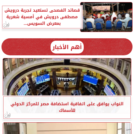
قصائد الفصحى تستعيد تجربة درويش
مصطفى درويش في أمسية شعرية
بمعرض السويس...
أهم الأخبار
النواب يوافق على اتفاقية استضافة مصر للمركز الدولي
للأسماك