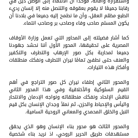
واستقراره وأمانه، مؤكدًا أن الانتماء إلى الوطن دين في
رقابنا جميعًا لا يقوم بعقوقه والتنصل منه إلا إنسان رديء
الطبع مظلم العقل، وأن ما نطمح إليه جميعا في بلادنا أن
يكون المسلم صاحب وفاء وصاحب بر وصاحب انتماء.
كما أشار فضيلته إلى المحاور التي تعمل وزارة الأوقاف
المصرية على تحقيقها، المحور الأول أننا نحشد جهودنا
جميعا لمحاربة بكل صور الإرهاب والتطرف والتكفير
والعنف حتى نطفئ تمامًا نيران التطرف ونفكك منطلقات
وأفكار هذه التيارات.
والمحور الثاني إطفاء نيران كل صور التراجع في أهم
القيم السلوكية والأخلاقية وفي هذا المحور الثاني
نناقش الإلحاد ونفكك منطلقاته ونواجه الإدمان والانتحار
واليأس والإحباط والحزن، ثم نملأ وجدان الإنسان بكل قيم
النبل والخلق المحمدي والمعاني الروحية السامية.
والمحور الثالث هو محور بناء الإنسان وهو الذي يحقق
مستهدفات طريق الحرير الروحي، اذ نريد بناء شخصية