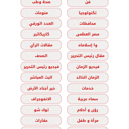
فن
صحة وطب
تكنولوجيا
منوعات
محافظات
العدد الورقي
مصر العظمى
كاريكاتير
وا إسلاماه
مقالات الرأي
مقال رئيس التحرير
الصحف
فيديو الزمان
فيديو رئيس التحرير
الزمان الخالد
البث المباشر
خدمات
خير أجناد الأرض
سماء عربية
الانفوجراف
رؤى و أحلام
توك شو
مرأة و طفل
عقارات