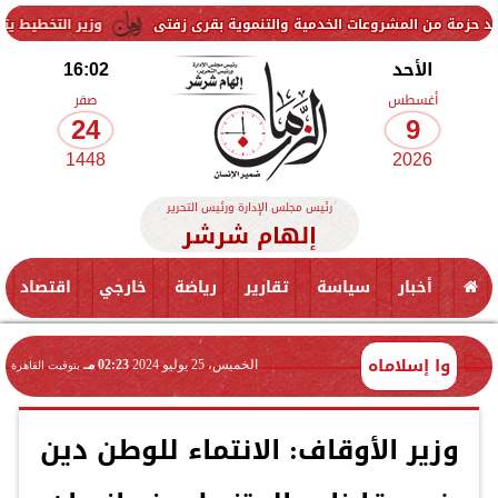
وعات الخدمية والتنموية بقرى زفتى
وزير التخطيط يتابع استعدادات است
الأحد
16:02
أغسطس
صفر
24
9
1448
2026
رئيس مجلس الإدارة ورئيس التحرير
إلهام شرشر
أخبار
سياسة
تقارير
رياضة
خارجي
اقتصاد
وا إسلاماه
الخميس، 25 يوليو 2024
02:23 مـ
بتوقيت القاهرة
وزير الأوقاف: الانتماء للوطن دين