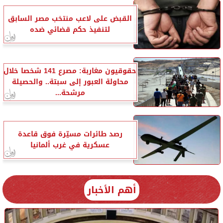
القبض على لاعب منتخب مصر السابق
لتنفيذ حكم قضائي ضده
حقوقيون مغاربة: مصرع 141 شخصا خلال
محاولة العبور إلى سبتة.. والحصيلة
مرشحة...
رصد طائرات مسيّرة فوق قاعدة
عسكرية في غرب ألمانيا
أهم الأخبار