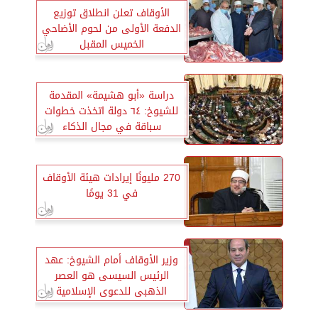
الأوقاف تعلن انطلاق توزيع
الدفعة الأولى من لحوم الأضاحي
الخميس المقبل
دراسة «أبو هشيمة» المقدمة
للشيوخ: ٦٤ دولة اتخذت خطوات
سباقة في مجال الذكاء
الاصطناعي من بينهم مصر
والإمارات
270 مليونًا إيرادات هيئة الأوقاف
في 31 يومًا
وزير الأوقاف أمام الشيوخ: عهد
الرئيس السيسى هو العصر
الذهبى للدعوى الإسلامية
وعمارة المساجد