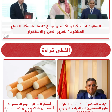
السعودية وتركيا وباكستان توقع ”اتفاقية مكة للدفاع
المشترك” لتعزيز الأمن والاستقرار
الأعلى قراءة
”راحة المعتمر أولًا”.. أحمد الريان:
أسعار السجائر اليوم الخميس 6
نتابع المعتمرين لحظة بلحظة ونوفر
أغسطس 2026 بعد الزيادة.. القائمة
برامج عمرة...
الكاملة