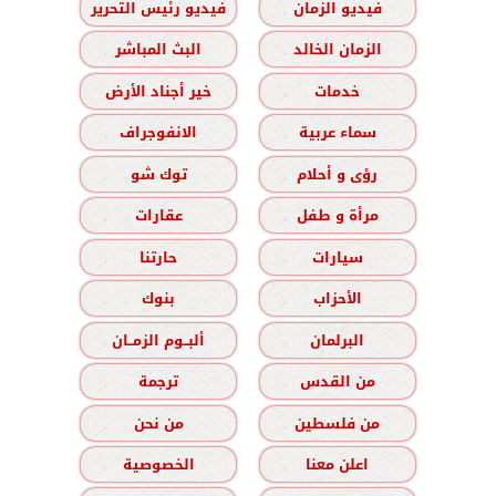
فيديو الزمان
فيديو رئيس التحرير
الزمان الخالد
البث المباشر
خدمات
خير أجناد الأرض
سماء عربية
الانفوجراف
رؤى و أحلام
توك شو
مرأة و طفل
عقارات
سيارات
حارتنا
الأحزاب
بنوك
البرلمان
ألبــوم الزمــان
من القدس
ترجمة
من فلسطين
من نحن
اعلن معنا
الخصوصية