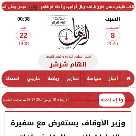
م حسن خارج قائمة ريال أوفييدو أمام لوهافر
ميلان يعلن فسخ عقد إسماع
السبت
00:38
أغسطس
صفر
22
8
1448
2026
رئيس مجلس الإدارة ورئيس التحرير
إلهام شرشر
أخبار
سياسة
تقارير
رياضة
خارجي
اقتصاد
وا إسلاماه
الأربعاء، 10 يوليو 2024
03:27 مـ
بتوقيت القاهرة
وزير الأوقاف يستعرض مع سفيرة