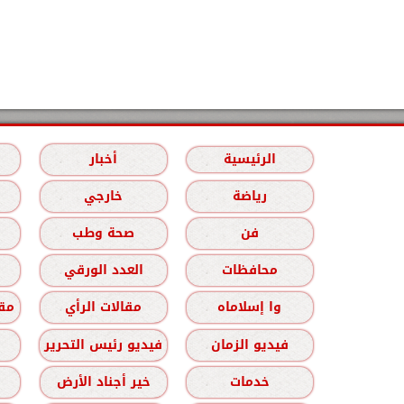
الرئيسية
أخبار
رياضة
خارجي
فن
صحة وطب
محافظات
العدد الورقي
وا إسلاماه
مقالات الرأي
مقا
فيديو الزمان
فيديو رئيس التحرير
خدمات
خير أجناد الأرض