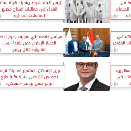
مة من
رئيس هيئة الدواء يشارك هيئة سلام
الخدمات
الغذاء في فعاليات افتتاح مصنع
قة
للمكملات الغذائية
اته في
مجلس جامعة بني سويف يكرم أعضا
ت المؤتمر
الجهاز الإداري ممن بلغوا السن
القانونية خلال يوليو
جمهورية
وزير الإسكان: استمرار فعاليات قرعة
إفتاء في
تخصيص الأراضي السكنية بالطرح
الرابع ضمن برنامج «مسكن»