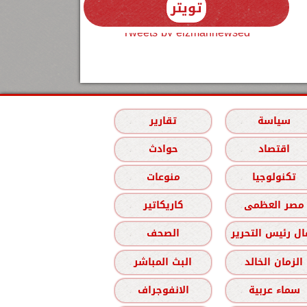
تويتر
Tweets by elzmannewseg
سياسة
تقارير
اقتصاد
حوادث
تكنولوجيا
منوعات
مصر العظمى
كاريكاتير
ل رئيس التحرير
الصحف
الزمان الخالد
البث المباشر
سماء عربية
الانفوجراف