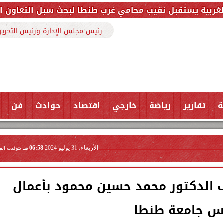
نقيب محامي غرب طنطا لبحث سبل التعاون المشترك وتعزيز 
رئيس مجلس الإدارة ورئيس التحرير
ة
تقارير
رياضة
خارجي
اقتصاد
حوادث
فن
الأربعاء، 31 يوليو 2024
06:58 مـ
بتوقيت الق
لف الدكتور محمد حسين محمود بأعمال
س جامعة طنطا