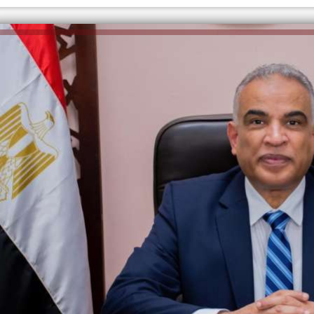
الكاتبة إلهام شرشر تهنئ الرئيس
السيسي بعيد ميلاده وتُشيد بجهوده
إلهام شرشر تكتب: دي مبقتش كورة..
في بناء الدولة
دي سياسة