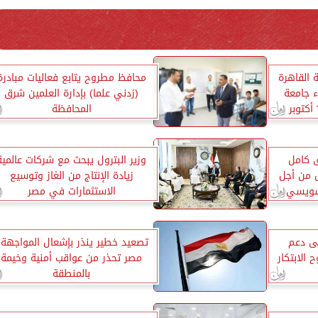
 القاهرة
محافظ مطروح يتابع فعاليات مبادرة
 جامعة
(زدني علما) بإدارة العلمين شرق
القاهرة الأهلية بمدينة ٦ أكتوبر
المحافظة
 كامل
وزير البترول يبحث مع شركات عالمية
 من أجل
زيادة الإنتاج من الغاز وتوسيع
لسويسي
الاستثمارات في مصر
لى دعم
تصعيد خطير ينذر بإشعال المواجهة.
ح الابتكار
مصر تحذر من عواقب أمنية وخيمة
بالمنطقة