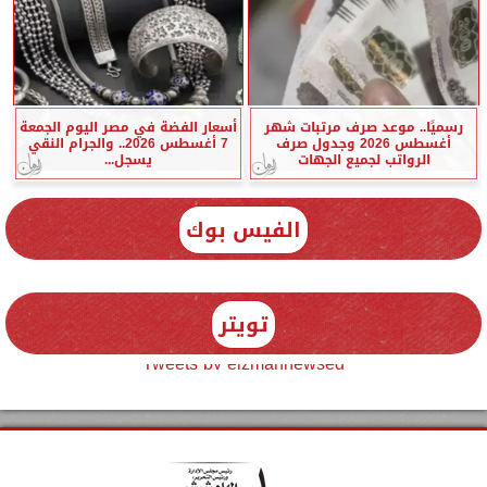
رسميًا.. موعد صرف مرتبات شهر
أسعار الفضة في مصر اليوم الجمعة
أغسطس 2026 وجدول صرف
7 أغسطس 2026.. والجرام النقي
الرواتب لجميع الجهات
يسجل...
الفيس بوك
تويتر
Tweets by elzmannewseg