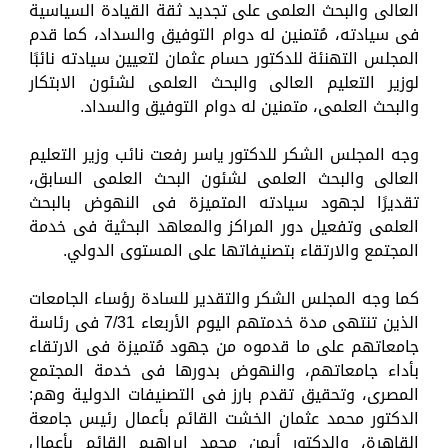
العالى والبحث العلمى على تجديد ثقة القيادة السياسية
فى سيادته، مُتمنين له دوام التوفيق والسداد، كما قدم
المجلس التهنئة للدكتور حسام عثمان لتعيين سيادته نائبًا
لوزير التعليم العالى والبحث العلمى لشئون الابتكار
والبحث العلمى، متمنين له دوام التوفيق والسداد.
وجه المجلس الشكر للدكتور ياسر رفعت نائب وزير التعليم
العالى والبحث العلمى لشئون البحث العلمى السابق،
تقديرًا لجهود سيادته المتميزة فى النهوض بالبحث
العلمى وتفعيل دور المراكز والمعاهد البحثية فى خدمة
المجتمع والارتقاء بتصنيفاتها على المستوى الدولي.
كما وجه المجلس الشكر والتقدير للسادة رؤساء الجامعات
الذين تنتهى مدة خدمتهم اليوم الأربعاء 7/31 فى رئاسة
جامعاتهم على ما قدموه من جهود مُتميزة فى الارتقاء
بأداء جامعاتهم، والنهوض بدورها فى خدمة المجتمع
المصرى، وتحقيق تقدم بارز فى التصنيفات الدولية وهم:
الدكتور محمد عثمان الخشت القائم بأعمال رئيس جامعة
القاهرة، والدكتور أيمن محمد إبراهيم القائم بأعمال