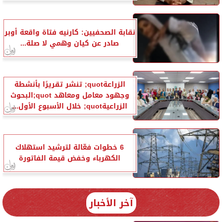
نقابة الصحفيين: كارنيه فتاة واقعة أوبر
صادر عن كيان وهمي لا صلة...
الزراعةquot; تنشر تقريرًا بأنشطة
وجهود معامل ومعاهد quot;البحوث
الزراعيةquot; خلال الأسبوع الأول...
6 خطوات فعّالة لترشيد استهلاك
الكهرباء وخفض قيمة الفاتورة
آخر الأخبار