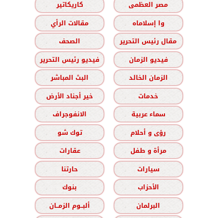
مصر العظمى
كاريكاتير
وا إسلاماه
مقالات الرأي
مقال رئيس التحرير
الصحف
فيديو الزمان
فيديو رئيس التحرير
الزمان الخالد
البث المباشر
خدمات
خير أجناد الأرض
سماء عربية
الانفوجراف
رؤى و أحلام
توك شو
مرأة و طفل
عقارات
سيارات
حارتنا
الأحزاب
بنوك
البرلمان
ألبــوم الزمــان