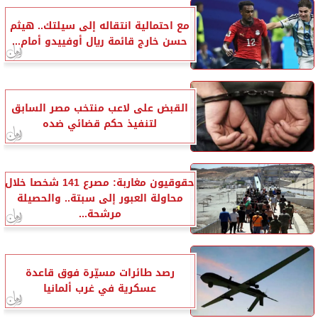
مع احتمالية انتقاله إلى سيلتك.. هيثم
حسن خارج قائمة ريال أوفييدو أمام...
القبض على لاعب منتخب مصر السابق
لتنفيذ حكم قضائي ضده
حقوقيون مغاربة: مصرع 141 شخصا خلال
محاولة العبور إلى سبتة.. والحصيلة
مرشحة...
رصد طائرات مسيّرة فوق قاعدة
عسكرية في غرب ألمانيا