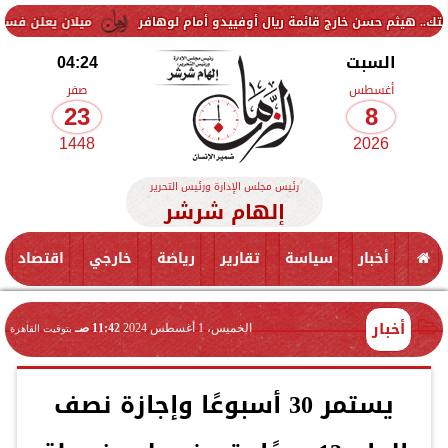
ارج قائمة ريال أوفييدو أمام لوهافر
ميلان يعلن فسخ عقد إسماعيل بن 
السبت
04:24
أغسطس
صفر
23
8
1448
2026
رئيس مجلس الإدارة ورئيس التحرير
إلهام شرشر
أخبار
سياسة
تقارير
رياضة
خارجي
اقتصاد
أخبار
الخميس، 1 أغسطس 2024
11:42 صـ
بتوقيت القاهرة
يستمر 30 أسبوعًا وإجازة نصف