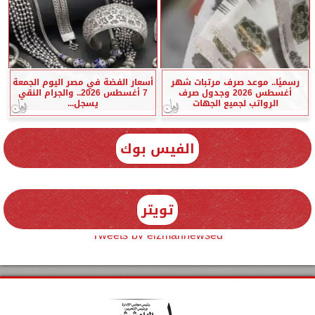
رسميًا.. موعد صرف مرتبات شهر
أسعار الفضة في مصر اليوم الجمعة
أغسطس 2026 وجدول صرف
7 أغسطس 2026.. والجرام النقي
الرواتب لجميع الجهات
يسجل...
الفيس بوك
تويتر
Tweets by elzmannewseg