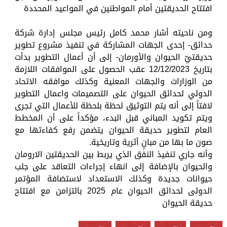
افتتاح الحديقتين أمام المواطنين في المواعيد المحددة
ومن ناحيته أشار محمد كامل رئيس مجلس إدارة شركة
حدائق- إحدى الجهات المشاركة في تنفيذ مشروع تطوير
حديقتيّ الحيوان والأورمان- إلى أن أعمال التطوير بدأت
بتاريخ 12/12/2023 عقب الحصول على الموافقات اللازمة
من الوزارات والجهات المعنية وكذلك موافقه الاتحاد
الدولي لحدائق الحيوان على التصميمات واعمال التطوير
لافتاً إلى أنه يتم التوثيق لحظة بلحظة للأعمال التي تجرى
ويتم تكويد المباني قبل البدء، مؤكداً على أن المخطط
العام لتطوير حديقة الحيوان يتضمن رفع كفاءتها مع
صون ما بها من مبانٍ أثرية وتاريخية.
وأنه جاري تنفيذ النفق الذي يربط بين الحديقتين الارومان
والحيوان بالإضافة إلى انهاء إجراءات التعاقد على جلب
حيوانات جديدة وكذلك الاستعداد لاستضافة المؤتمر
الدولى لحدائق الحيوان عام 2025 بالتزامن مع افتتاح
حديقة الحيوان