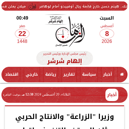
 خارج قائمة ريال أوفييدو أمام لوهافر
ميلان يعلن فسخ عقد إسماعيل بن
السبت
00:49
أغسطس
صفر
22
8
1448
2026
رئيس مجلس الإدارة ورئيس التحرير
إلهام شرشر
أخبار
سياسة
تقارير
رياضة
خارجي
اقتصاد
أخبار
الثلاثاء، 20 أغسطس 2024
12:38 مـ
بتوقيت القاهرة
وزيرا "الزراعة" والانتاج الحربي