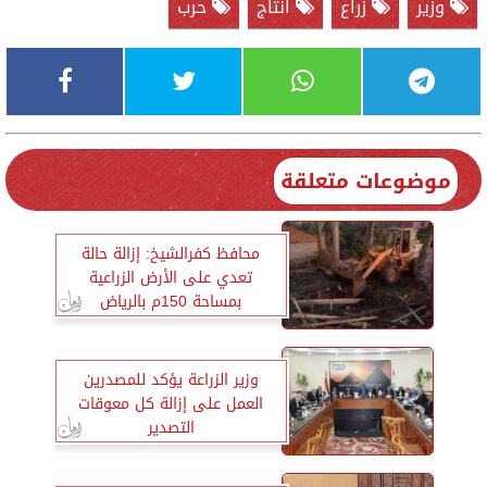
وزير
زراع
انتاج
حرب
موضوعات متعلقة
محافظ كفرالشيخ: إزالة حالة
تعدي على الأرض الزراعية
بمساحة 150م بالرياض
وزير الزراعة يؤكد للمصدرين
العمل على إزالة كل معوقات
التصدير