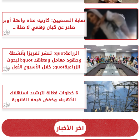
نقابة الصحفيين: كارنيه فتاة واقعة أوبر
صادر عن كيان وهمي لا صلة...
الزراعةquot; تنشر تقريرًا بأنشطة
وجهود معامل ومعاهد quot;البحوث
الزراعيةquot; خلال الأسبوع الأول...
6 خطوات فعّالة لترشيد استهلاك
الكهرباء وخفض قيمة الفاتورة
آخر الأخبار