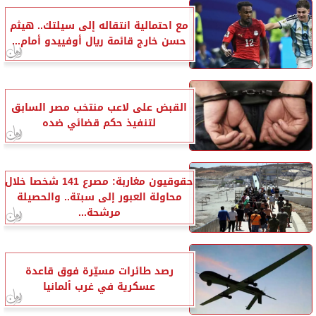
مع احتمالية انتقاله إلى سيلتك.. هيثم
حسن خارج قائمة ريال أوفييدو أمام...
القبض على لاعب منتخب مصر السابق
لتنفيذ حكم قضائي ضده
حقوقيون مغاربة: مصرع 141 شخصا خلال
محاولة العبور إلى سبتة.. والحصيلة
مرشحة...
رصد طائرات مسيّرة فوق قاعدة
عسكرية في غرب ألمانيا