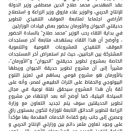
عقد المهندس محمد صلاح الدين مصطفى وزير الدولة
للإنتاج الحربي، والوزير علاء فاروق وزير الزراعة و استصلاح
الأراضي اجتماعا لمتابعة الموقف التنفيذي لتطوير
حديقتي الحيوان والأورمان بحضور بعض قيادات الوزارتين
في بداية اللقاء رحب الوزير "محمد صلاح" بالسادة الحضور
، وأوضح أن هذا اللقاء يستهدف متابعة آخر مستجدات
الموقف التنفيذي للمشروعات القومية والتنموية
المشتركة بين الجانبين، حيث تم استعراض أخر المستجدات
الخاصة بمشروع تطوير حديقتيّ "الحيوان" و"الأورمان"،
مشيراً إلى أن مشروع تطوير حديقة الحيوان وربطها
بالأورمان هو مشروع قومي يساهم في تعزيز التنوع
البيولوجي والحفاظ على التراث الطبيعي لمصر، وأنه على
ثقة بأن هذا المشروع سيحقق نقلة نوعية في مجال
السياحة البيئية، كما أوضح أنه بعد الإنتهاء من مشروع
تطوير الحديقتين سوف يتم تجديد التعاون مع وزارة
الزراعة لتطوير الحدائق التابعة للوزارة لتكون بمستوى راقٍ
وعصري إلى جانب رفع كفاءة الخدمات المقدمة بها مؤكداً
على وجود تعاون مثمر دائم بين وزارتي الإنتاج الحربي و