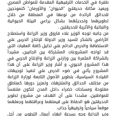
طفرة في الخدمات الترفيهية المقدمة للمواطن المصري
ويعيد مكانة حديقتيّ "الحيوان" والأورمان" كنموذجين
للحدائق الرائدة من نوعها في المنطقة من خلال
تطويرهما وتحديثهما بشكل يراعي البيئة الحيوانية
والنباتية والأثرية للحديقتين .
من جانبه توجه الوزير علاء فاروق وزير الزراعة واستصلاح
الأراضي بالشكر للسيد وزير الدولة للإنتاج الحربى علي
الاستضافة والحرص الدائم علي تذليل كافة العقبات التى
قد تواجه المشروعات المشتركة بين الجانبين، مشيداً
بالشراكة المثمرة بين وزارتي الزراعة والإنتاج الحربي في
هذا المشروع الحيوي، و أشار وزير الزراعة على أن هذا
المشروع يأتي في ضوء الحرص علي تنفيذ توجيهات
القيادة السياسية، بتطوير الأصول التابعة لوزارة الزراعة
من مختلف الحدائق والمتنزهات وتعزيز دورها كمناطق
مفتوحة ومساحات خضراء داخل المدن لتكون متنفساً
للمواطنين، مشددا على أن الهدف من مشروع تطوير
الحديقتين هو الحفاظ على قيمتهما وعراقتهما وجعلهما
موقعاً سياحياً وترفيهياً جذاب.
وزير الزراعة وجه بسرعة انهاء أعمال التطوير من أجل