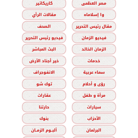
مصر العظمى
كاريكاتير
وا إسلاماه
مقالات الرأي
مقال رئيس التحرير
الصحف
فيديو الزمان
فيديو رئيس التحرير
الزمان الخالد
البث المباشر
خدمات
خير أجناد الأرض
سماء عربية
الانفوجراف
رؤى و أحلام
توك شو
مرأة و طفل
عقارات
سيارات
حارتنا
الأحزاب
بنوك
البرلمان
ألبــوم الزمــان