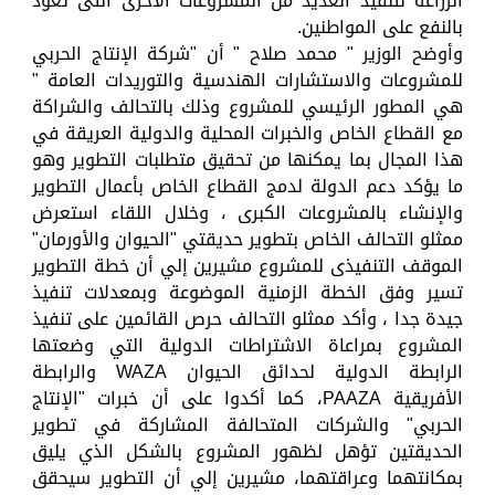
الزراعة لتنفيذ العديد من المشروعات الأخرى التى تعود
بالنفع على المواطنين.
وأوضح الوزير " محمد صلاح " أن "شركة الإنتاج الحربي
للمشروعات والاستشارات الهندسية والتوريدات العامة "
هي المطور الرئيسي للمشروع وذلك بالتحالف والشراكة
مع القطاع الخاص والخبرات المحلية والدولية العريقة في
هذا المجال بما يمكنها من تحقيق متطلبات التطوير وهو
ما يؤكد دعم الدولة لدمج القطاع الخاص بأعمال التطوير
والإنشاء بالمشروعات الكبرى ، وخلال اللقاء استعرض
ممثلو التحالف الخاص بتطوير حديقتي "الحيوان والأورمان"
الموقف التنفيذى للمشروع مشيرين إلي أن خطة التطوير
تسير وفق الخطة الزمنية الموضوعة وبمعدلات تنفيذ
جيدة جدا ، وأكد ممثلو التحالف حرص القائمين على تنفيذ
المشروع بمراعاة الاشتراطات الدولية التي وضعتها
الرابطة الدولية لحدائق الحيوان WAZA والرابطة
الأفريقية PAAZA، كما أكدوا على أن خبرات "الإنتاج
الحربي" والشركات المتحالفة المشاركة في تطوير
الحديقتين تؤهل لظهور المشروع بالشكل الذي يليق
بمكانتهما وعراقتهما، مشيرين إلي أن التطوير سيحقق