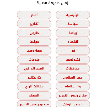
الزمان صحيفة مصرية
الرئيسية
أخبار
سياسة
تقارير
رياضة
خارجي
اقتصاد
حوادث
فن
صحة وطب
تكنولوجيا
منوعات
محافظات
العدد الورقي
مصر العظمى
كاريكاتير
وا إسلاماه
مقالات الرأي
مقال رئيس التحرير
الصحف
فيديو الزمان
فيديو رئيس التحرير