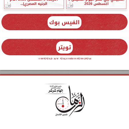
أغسطس 2026
الجنيه المصري|...
الفيس بوك
تويتر
Tweets by elzmannewseg