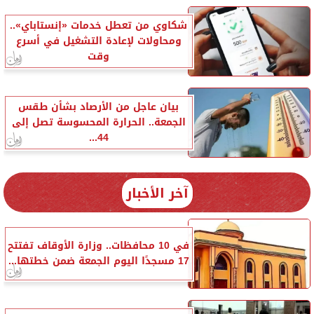
شكاوي من تعطل خدمات «إنستاباي»..
ومحاولات لإعادة التشغيل في أسرع
وقت
بيان عاجل من الأرصاد بشأن طقس
الجمعة.. الحرارة المحسوسة تصل إلى
44...
آخر الأخبار
في 10 محافظات.. وزارة الأوقاف تفتتح
17 مسجدًا اليوم الجمعة ضمن خطتها...