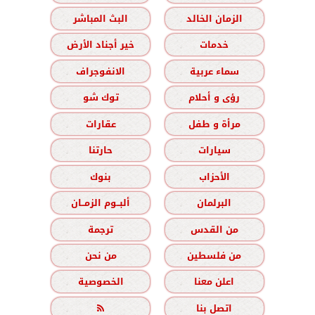
الزمان الخالد
البث المباشر
خدمات
خير أجناد الأرض
سماء عربية
الانفوجراف
رؤى و أحلام
توك شو
مرأة و طفل
عقارات
سيارات
حارتنا
الأحزاب
بنوك
البرلمان
ألبــوم الزمــان
من القدس
ترجمة
من فلسطين
من نحن
اعلن معنا
الخصوصية
اتصل بنا
