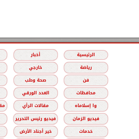
الرئيسية
أخبار
رياضة
خارجي
فن
صحة وطب
محافظات
العدد الورقي
وا إسلاماه
مقالات الرأي
مقا
فيديو الزمان
فيديو رئيس التحرير
خدمات
خير أجناد الأرض