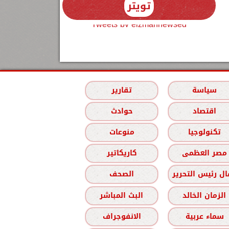
تويتر
Tweets by elzmannewseg
سياسة
تقارير
اقتصاد
حوادث
تكنولوجيا
منوعات
مصر العظمى
كاريكاتير
ل رئيس التحرير
الصحف
الزمان الخالد
البث المباشر
سماء عربية
الانفوجراف