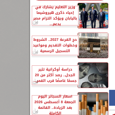
وزير التعليم يشارك في
إحياء ذكرى هيروشيما
باليابان ويؤكد التزام مصر
بدعم...
حج القرعة 2027.. الشروط
وخطوات التقديم ومواعيد
التسجيل الرسمية
دراسة أوكرانية تثير
الجدل.. رصد أكثر من 20
جسمًا غامضًا قرب القمر...
أسعار السجائر اليوم
الجمعة 8 أغسطس 2026
بعد الزيادة.. القائمة
الكاملة