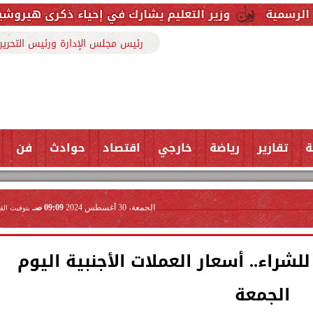
ر التعليم يشارك في إحياء ذكرى هيروشيما باليابان ويؤكد 
رئيس مجلس الإدارة ورئيس التحرير
ة
تقارير
رياضة
خارجي
اقتصاد
حوادث
فن
الجمعة، 30 أغسطس 2024
09:09 صـ
بتوقيت الق
يسجل 48.57 جنيه للشراء.. أسعار العملات الأجنبية اليوم
الجمعة