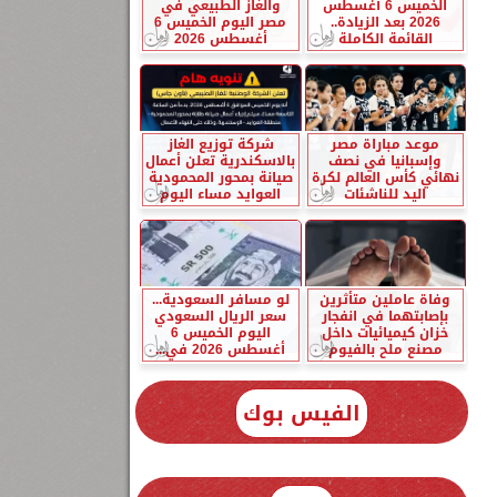
الخميس 6 أغسطس
والغاز الطبيعي في
2026 بعد الزيادة..
مصر اليوم الخميس 6
القائمة الكاملة
أغسطس 2026
موعد مباراة مصر
شركة توزيع الغاز
وإسبانيا في نصف
بالاسكندرية تعلن أعمال
نهائي كأس العالم لكرة
صيانة بمحور المحمودية
اليد للناشئات
العوايد مساء اليوم
وفاة عاملين متأثرين
لو مسافر السعودية...
بإصابتهما في انفجار
سعر الريال السعودي
خزان كيميائيات داخل
اليوم الخميس 6
مصنع ملح بالفيوم
أغسطس 2026 في...
الفيس بوك