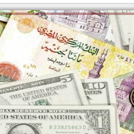
الكاتبة إلهام شرشر تهنئ الرئيس
السيسي بعيد ميلاده وتُشيد بجهوده
إلهام شرشر تكتب: دي مبقتش كورة..
في بناء الدولة
دي سياسة