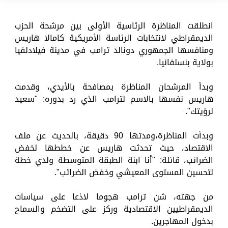
انطلقت المناظرة الرئاسية الأولى بين مرشحة الحزب
الديمقراطي لانتخابات الرئاسة الأمريكية كامالا هاريس
ومنافسها الجمهوري دونالد ترامب في مدينة فيلادلفيا
بولاية بنسلفانيا.
وبدأ المرشحان المناظرة بمصافحة بالأيدي، وقدمت
هاريس نفسها بالاسم لترامب الذي رد بدوره: "سعيد
لرؤيتك".
وبدأت المناظرة،ومدتها 90 دقيقة، بالحديث عن ملف
الاقتصاد، حيث تحدثت هاريس عن خططها لخفض
الضرائب، قائلة: "أنا ابنة الطبقة المتوسطة ولدي خطة
لتحسين المستوى المعيشي وخفض الضرائب".
من جهته، شن ترامب هجوما لاذعا على سياسات
الديمقراطيين الاقتصادية وركز على التضخم والسماح
بدخول المهاجرين.