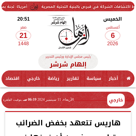
شركة في قبرص بالبنية التحتية المصرية
أمريكا: لجنة بمجلس الشيوخ تحم
الخميس
20:51
أغسطس
صفر
21
6
1448
2026
رئيس مجلس الإدارة ورئيس التحرير
إلهام شرشر
أخبار
سياسة
تقارير
رياضة
خارجي
اقتصاد
خارجي
الأربعاء، 11 سبتمبر 2024
06:19 صـ
بتوقيت القاهرة
هاريس تتعهد بخفض الضرائب