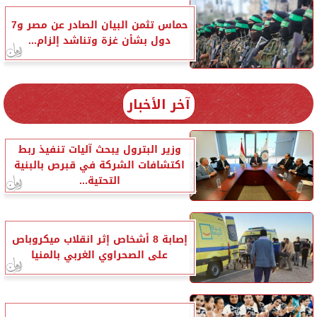
حماس تثمن البيان الصادر عن مصر و7
دول بشأن غزة وتناشد إلزام...
آخر الأخبار
وزير البترول يبحث آليات تنفيذ ربط
اكتشافات الشركة في قبرص بالبنية
التحتية...
إصابة 8 أشخاص إثر انقلاب ميكروباص
على الصحراوي الغربي بالمنيا