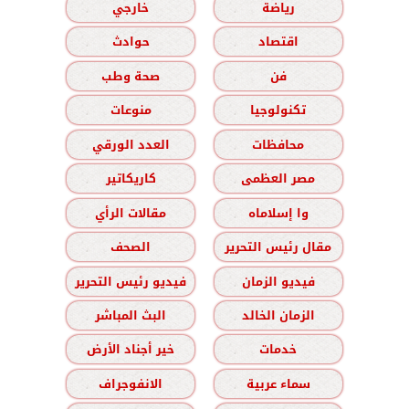
رياضة
خارجي
اقتصاد
حوادث
فن
صحة وطب
تكنولوجيا
منوعات
محافظات
العدد الورقي
مصر العظمى
كاريكاتير
وا إسلاماه
مقالات الرأي
مقال رئيس التحرير
الصحف
فيديو الزمان
فيديو رئيس التحرير
الزمان الخالد
البث المباشر
خدمات
خير أجناد الأرض
سماء عربية
الانفوجراف