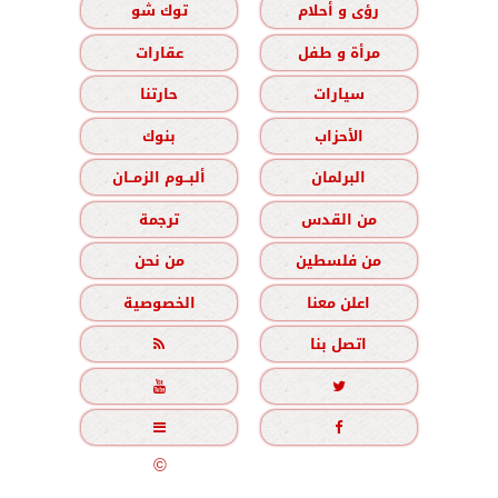
رؤى و أحلام
توك شو
مرأة و طفل
عقارات
سيارات
حارتنا
الأحزاب
بنوك
البرلمان
ألبــوم الزمــان
من القدس
ترجمة
من فلسطين
من نحن
اعلن معنا
الخصوصية
اتصل بنا





جميع الحقوق محفوظة
©