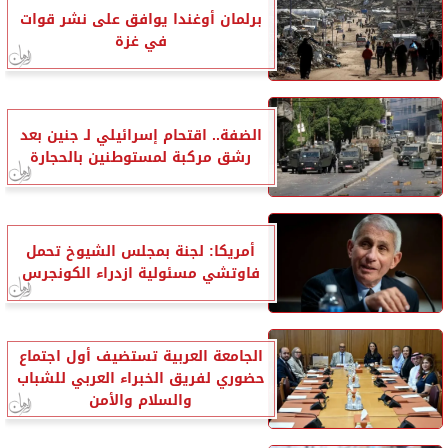
برلمان أوغندا يوافق على نشر قوات
في غزة
الضفة.. اقتحام إسرائيلي لـ جنين بعد
رشق مركبة لمستوطنين بالحجارة
أمريكا: لجنة بمجلس الشيوخ تحمل
فاوتشي مسئولية ازدراء الكونجرس
الجامعة العربية تستضيف أول اجتماع
حضوري لفريق الخبراء العربي للشباب
والسلام والأمن