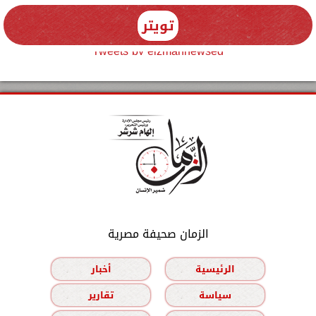
تويتر
Tweets by elzmannewseg
الزمان صحيفة مصرية
الرئيسية
أخبار
سياسة
تقارير