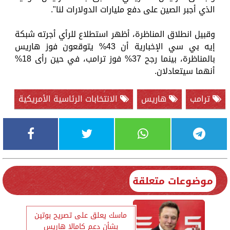
الذي أجبر الصين على دفع مليارات الدولارات لنا".
وقبيل انطلاق المناظرة، أظهر استطلاع للرأي أجرته شبكة
إيه بي سي الإخبارية أن 43% يتوقعون فوز هاريس
بالمناظرة، بينما رجح 37% فوز ترامب، في حين رأى 18%
أنهما سيتعادلان.
ترامب
هاريس
الانتخابات الرئاسية الأمريكية
موضوعات متعلقة
ماسك يعلق على تصريح بوتين
بشأن دعم كامالا هاريس