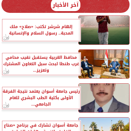
آخر الأخبار
إلهام شرشر تكتب: «صلاح» ملك
المحبة.. رسول السلام والإنسانية
محافظ الغربية يستقبل نقيب محامي
غرب طنطا لبحث سبل التعاون المشترك
وتعزيز...
رئيس جامعة أسوان يعتمد نتيجة الفرقة
الأولى بكلية الطب البشري للعام
الجامعي...
جامعة أسوان تشارك في برنامج «صناع