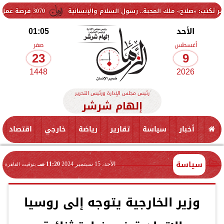
ح» ملك المحبة.. رسول السلام والإنسانية
3070 فرصة عمل جديدة بالقطاع الخاص.. وظائف برواتب تصل إلى 9500 جنيه
الأحد
01:05
أغسطس
صفر
23
9
1448
2026
رئيس مجلس الإدارة ورئيس التحرير
إلهام شرشر
أخبار
سياسة
تقارير
رياضة
خارجي
اقتصاد
سياسة
الأحد، 15 سبتمبر 2024
11:20 صـ
بتوقيت القاهرة
وزير الخارجية يتوجه إلى روسيا