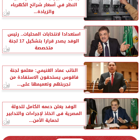
النظر في أسعار شرائح الكهرباء
والزيادة...
استعدادا لانتخابات المحليات.. رئيس
الوفد يصدر قرارا بتشكيل 17 لجنة
متخصصة
النائب عماد الغنيمي: معلمو لجنة
فاقوس يستحقون الاستفادة من
تجربتهم وتعميمها على...
الوفد يعلن دعمه الكامل للدولة
المصرية فى اتخاذ لإجراءات والتدابير
لحماية الأمن...