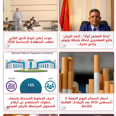
”راحة المعتمر أولًا”.. أحمد الريان:
موعد إعلان نتيجة الدور الثاني
نتابع المعتمرين لحظة بلحظة ونوفر
لطلاب الشهادة الإعدادية 2026
برامج عمرة...
أسعار السجائر اليوم الجمعة 8
اعرف الخطوط المسجلة باسمك..
أغسطس 2026 بعد الزيادة.. القائمة
خطوات الاستعلام عن أرقام
الكاملة
المحمول المرتبطة بالرقم القومي