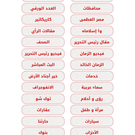
محافظات
العدد الورقي
مصر العظمى
كاريكاتير
وا إسلاماه
مقالات الرأي
مقال رئيس التحرير
الصحف
فيديو الزمان
فيديو رئيس التحرير
الزمان الخالد
البث المباشر
خدمات
خير أجناد الأرض
سماء عربية
الانفوجراف
رؤى و أحلام
توك شو
مرأة و طفل
عقارات
سيارات
حارتنا
الأحزاب
بنوك