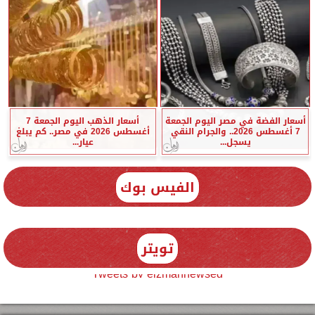
أسعار الفضة في مصر اليوم الجمعة
أسعار الذهب اليوم الجمعة 7
7 أغسطس 2026.. والجرام النقي
أغسطس 2026 في مصر.. كم يبلغ
يسجل...
عيار...
الفيس بوك
تويتر
Tweets by elzmannewseg