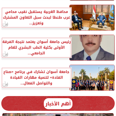
محافظ الغربية يستقبل نقيب محامي
غرب طنطا لبحث سبل التعاون المشترك
وتعزيز...
رئيس جامعة أسوان يعتمد نتيجة الفرقة
الأولى بكلية الطب البشري للعام
الجامعي...
جامعة أسوان تشارك في برنامج «صناع
القادة» لتنمية مهارات القيادة
والتواصل الفعال...
أهم الأخبار