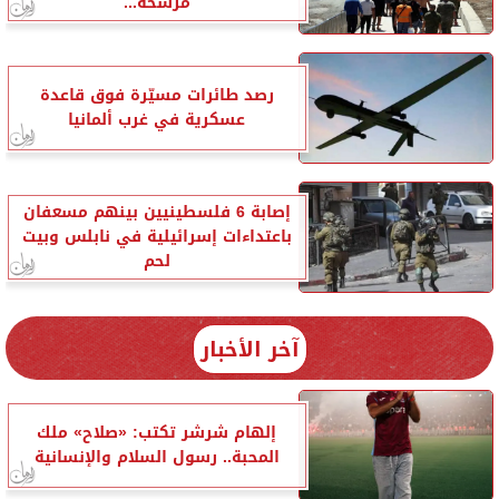
مرشحة...
رصد طائرات مسيّرة فوق قاعدة
عسكرية في غرب ألمانيا
إصابة 6 فلسطينيين بينهم مسعفان
باعتداءات إسرائيلية في نابلس وبيت
لحم
آخر الأخبار
إلهام شرشر تكتب: «صلاح» ملك
المحبة.. رسول السلام والإنسانية