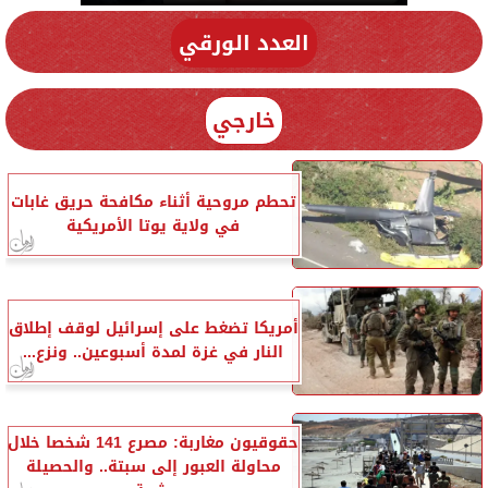
العدد الورقي
خارجي
تحطم مروحية أثناء مكافحة حريق غابات
في ولاية يوتا الأمريكية
أمريكا تضغط على إسرائيل لوقف إطلاق
النار في غزة لمدة أسبوعين.. ونزع...
حقوقيون مغاربة: مصرع 141 شخصا خلال
محاولة العبور إلى سبتة.. والحصيلة