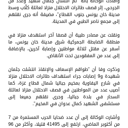
وأفادت الوكالة بأنه "تم انتشال جثمان شهيد وعدد من
الجرحى، إثر قصف طائرات الاحتلال منزلا لعائلة كلّاب وسط
مدينة خان يونس جنوب القطاع"، مضيفة أنه جرى نقلهم
إلى مجمع ناصر الطبي في المدينة.
ونقلت عن مصادر طبية أن قصفا آخر استهدف منزلا في
منطقة الضابطة الجمركية شرق مدينة خان يونس، ما
أسفر عن مقتل ثلاثة مواطنين وإصابة آخرين، بالإضافة
إلى عدد من المفقودين تحت الأنقاض.
وذكرت وفا أن "طواقم الإسعاف والإنقاذ انتشلت جثمان
شهيدة و9 إصابات جراء استهداف طائرات الاحتلال منزلا
في شارع اليفاوية بمخيم جباليا شمال قطاع غزة، كما
أصيب عدد من المواطنين في قصف الاحتلال منزلا لعائلة
السحار في بلدة جباليا، وجرى نقلهم جميعا إلى
مستشفى الشهيد كمال عدوان في المخيم".
وأشارت الوكالة إلى أن عدد ضحايا الحرب المستمرة من 7
من أكتوبر الماضي، ارتفع إلى 41495 قتيلا، وأكثر من 96