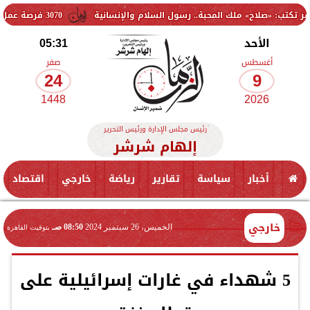
ح» ملك المحبة.. رسول السلام والإنسانية
3070 فرصة عمل جديدة بالقطاع الخاص.. وظائف برواتب تصل إلى 9500 جنيه
الأحد
05:31
أغسطس
صفر
24
9
1448
2026
رئيس مجلس الإدارة ورئيس التحرير
إلهام شرشر
أخبار
سياسة
تقارير
رياضة
خارجي
اقتصاد
خارجي
الخميس، 26 سبتمبر 2024
08:50 صـ
بتوقيت القاهرة
5 شهداء في غارات إسرائيلية على