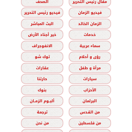
مقال رئيس التحرير
الصحف
فيديو الزمان
فيديو رئيس التحرير
الزمان الخالد
البث المباشر
خدمات
خير أجناد الأرض
سماء عربية
الانفوجراف
رؤى و أحلام
توك شو
مرأة و طفل
عقارات
سيارات
حارتنا
الأحزاب
بنوك
البرلمان
ألبــوم الزمــان
من القدس
ترجمة
من فلسطين
من نحن