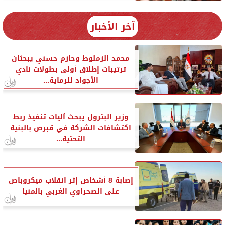
آخر الأخبار
محمد الزملوط وحازم حسني يبحثان
ترتيبات إطلاق أولى بطولات نادي
الأجواد للرماية...
وزير البترول يبحث آليات تنفيذ ربط
اكتشافات الشركة في قبرص بالبنية
التحتية...
إصابة 8 أشخاص إثر انقلاب ميكروباص
على الصحراوي الغربي بالمنيا