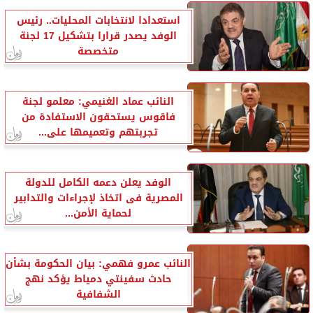
استعدادا لانتخابات المحليات.. رئيس
الوفد يصدر قرارا بتشكيل 17 لجنة
متخصصة
النائب عماد الغنيمي: معلمو لجنة
فاقوس يستحقون الاستفادة من
تجربتهم وتعميمها على...
الوفد يعلن دعمه الكامل للدولة
المصرية فى اتخاذ لإجراءات والتدابير
لحماية الأمن...
النائب عمرو فهمي: بيان الحكومة بشأن
حادث سفينتي دمياط يؤكد نهج
الشفافية