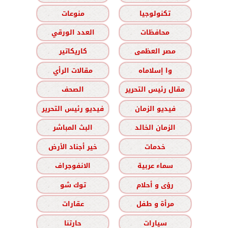
تكنولوجيا
منوعات
محافظات
العدد الورقي
مصر العظمى
كاريكاتير
وا إسلاماه
مقالات الرأي
مقال رئيس التحرير
الصحف
فيديو الزمان
فيديو رئيس التحرير
الزمان الخالد
البث المباشر
خدمات
خير أجناد الأرض
سماء عربية
الانفوجراف
رؤى و أحلام
توك شو
مرأة و طفل
عقارات
سيارات
حارتنا