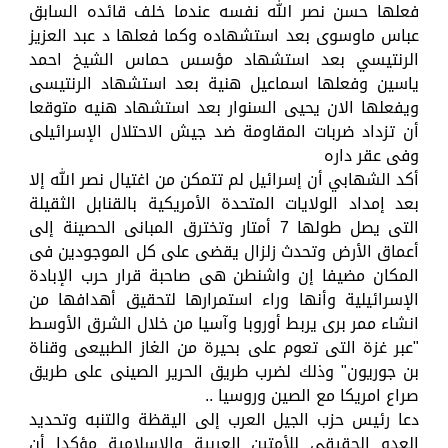
فعلها حسن نصر الله نفسه عندما خلف قائده السابق
عباس ماوسوى بعد استشهاده وكما فعلها د عبد العزيز
الرنتيسي بعد استشهاد مؤسس حماس الشيخ احمد
ياسين وفعلها اسماعيل هنية بعد استشهاد الرنتيسى
ويفعلها الان يحيى السنوار بعد استشهاد هنيه متوقعا
أن تزداد ضربات المقاومة ضد جيش الاحتلال الإسرائيلى
وفى عقر داره
أكد الشهابي أن إسرائيل لم تتمكن من اغتيال نصر الله إلا
بعد إمداد الولايات المتحدة الأمريكية بالقنابل الثقيلة
التى يصل طولها 7 أمتار وتخترق المبانى الحصينة إلى
أعماق الأرض وتحدث زلزال يقضى على كل الموجودين فى
المكان مضيفا إن واشنطن هى صاحبة قرار حرب الإبادة
الإسرائيلية وأنها وراء استمرارها لتحقيق أهدافها من
انشاء ممر برى يربط أوروبا وآسيا من خلال الشرق الأوسط
"عبر غزة التى تعوم على بحيرة من الغاز الطبيعى وقناة
بن جوريون" وذلك لضرب طريق الحرير الصينى على طريق
صراع امريكا مع الصين وروسيا ..
دعا رئيس حزب الجيل العرب إلى اليقظة والتنبه وتحديد
العدو الحقيقى للأمتين العربية والإسلامية مؤكدا أن