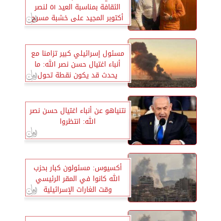
الثقافة بمناسبة العيد ٥١ لنصر
أكتوبر المجيد على خشبة مسرح
البالون
مسئول إسرائيلي كبير تزامنا مع
أنباء اغتيال حسن نصر الله: ما
يحدث قد يكون نقطة تحول
نتنياهو عن أنباء اغتيال حسن نصر
الله: انتظروا
أكسيوس: مسئولون كبار بحزب
الله كانوا في المقر الرئيسي
وقت الغارات الإسرائيلية