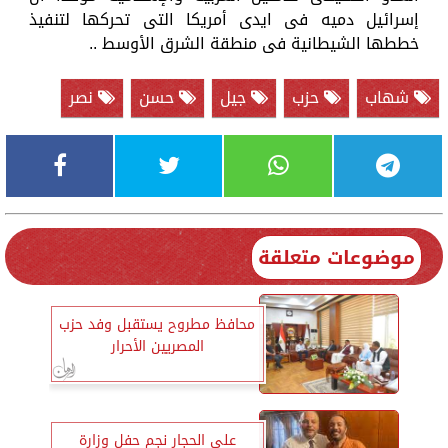
إسرائيل دميه فى ايدى أمريكا التى تحركها لتنفيذ
خططها الشيطانية فى منطقة الشرق الأوسط ..
شهاب
حزب
جيل
حسن
نصر
موضوعات متعلقة
محافظ مطروح يستقبل وفد حزب
المصريين الأحرار
علي الحجار نجم حفل وزارة