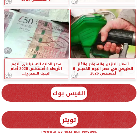
أسعار البنزين والسولار والغاز
سعر الجنيه الإسترليني اليوم
الطبيعي في مصر اليوم الخميس 6
الأربعاء 5 أغسطس 2026 أمام
أغسطس 2026
الجنيه المصري|...
الفيس بوك
تويتر
Tweets by elzmannewseg