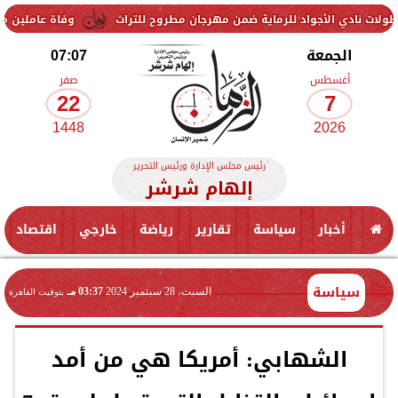
جواد للرماية ضمن مهرجان مطروح للتراث
وفاة عاملين متأثرين بإصابتهما
الجمعة
07:07
أغسطس
صفر
22
7
1448
2026
رئيس مجلس الإدارة ورئيس التحرير
إلهام شرشر
أخبار
سياسة
تقارير
رياضة
خارجي
اقتصاد
سياسة
السبت، 28 سبتمبر 2024
03:37 مـ
بتوقيت القاهرة
الشهابي: أمريكا هي من أمد