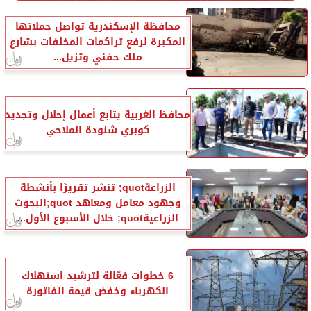
محافظة الإسكندرية تواصل حملاتها
المكبرة لرفع تراكمات المخلفات بشارع
ملك حفني وتزيل...
محافظ الغربية يتابع أعمال إحلال وتجديد
كوبري شنودة الملاحي
الزراعةquot; تنشر تقريرًا بأنشطة
وجهود معامل ومعاهد quot;البحوث
الزراعيةquot; خلال الأسبوع الأول...
6 خطوات فعّالة لترشيد استهلاك
الكهرباء وخفض قيمة الفاتورة