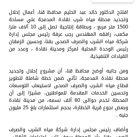
افتتح الدكتور خالد عبد الحليم محافظ قنا، أعمال إحلال
وتجديد محطة مياه شرب نقادة المدمجة علي مساحة
1500 متر مربع ، وبطاقة إنتاجية تصل إلى 10 آلاف متر/
مكعب، رافقه المهندس رجب عرفة رئيس مجلس إدارة
شركة مياه الشرب والصرف الصحى بقنا، وحسين الزمقان
رئيس الوحدة المحلية لمركز ومدينة نقادة ، وعدد من
القيادات التنفيذية.
ومن جانبه أوضح محافظ قنا، أن مشروع إحلال وتجديد
محطة نقادة المدمجة، تأتي ضمن خطة شاملة لتطوير
قطاع مياه الشرب والصرف الصحى لاستيعاب التوسعات
وتحسين الخدمات المقدمة للمواطنين، مشيرًا إلى أن
المحطة تخدم حوالى 60 ألف نسمه، من مدينة نقادة
وبعض نجوع قرية الخطارة، بحجم استثمارات بلغ 25 مليون
جنيه .
وأضاف رئيس مجلس إدارة شركة مياه الشرب والصرف
الصحي بقنا، بأن المحطة سوف تلبي احتياجات الأهالي،