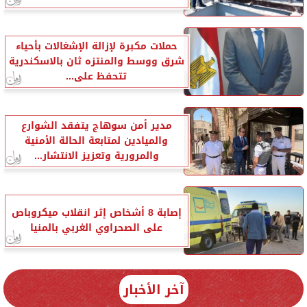
حملات مكبرة لإزالة الإشغالات بأحياء
شرق ووسط والمنتزه ثان بالاسكندرية
تتحفظ على...
مدير أمن سوهاج يتفقد الشوارع
والميادين لمتابعة الحالة الأمنية
والمرورية وتعزيز الانتشار...
إصابة 8 أشخاص إثر انقلاب ميكروباص
على الصحراوي الغربي بالمنيا
آخر الأخبار