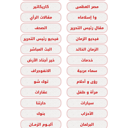
مصر العظمى
كاريكاتير
وا إسلاماه
مقالات الرأي
مقال رئيس التحرير
الصحف
فيديو الزمان
فيديو رئيس التحرير
الزمان الخالد
البث المباشر
خدمات
خير أجناد الأرض
سماء عربية
الانفوجراف
رؤى و أحلام
توك شو
مرأة و طفل
عقارات
سيارات
حارتنا
الأحزاب
بنوك
البرلمان
ألبــوم الزمــان