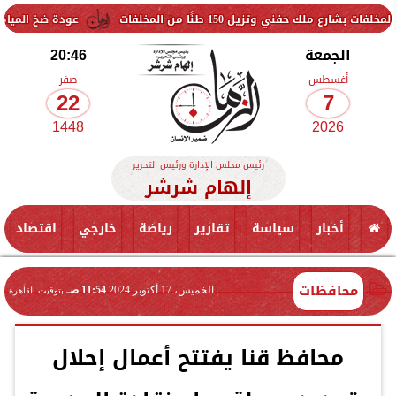
يل 150 طنًا من المخلفات
عودة ضخ المياه تدريجيًا لمناط
الجمعة
20:46
أغسطس
صفر
22
7
1448
2026
رئيس مجلس الإدارة ورئيس التحرير
إلهام شرشر
أخبار
سياسة
تقارير
رياضة
خارجي
اقتصاد
محافظات
الخميس، 17 أكتوبر 2024
11:54 صـ
بتوقيت القاهرة
محافظ قنا يفتتح أعمال إحلال