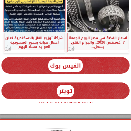
أسعار الفضة في مصر اليوم الجمعة
شركة توزيع الغاز بالاسكندرية تعلن
7 أغسطس 2026.. والجرام النقي
أعمال صيانة بمحور المحمودية
يسجل...
العوايد مساء اليوم
الفيس بوك
تويتر
Tweets by elzmannewseg