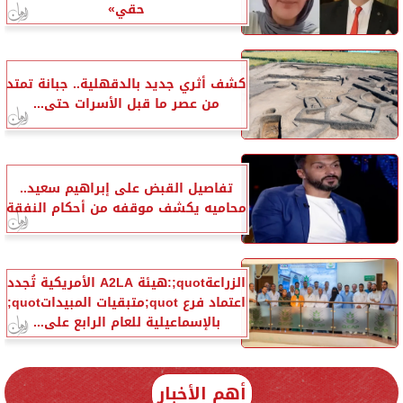
حقي»
كشف أثري جديد بالدقهلية.. جبانة تمتد
من عصر ما قبل الأسرات حتى...
تفاصيل القبض على إبراهيم سعيد..
محاميه يكشف موقفه من أحكام النفقة
الزراعةquot;:هيئة A2LA الأمريكية تُجدد
اعتماد فرع quot;متبقيات المبيداتquot;
بالإسماعيلية للعام الرابع على...
أهم الأخبار