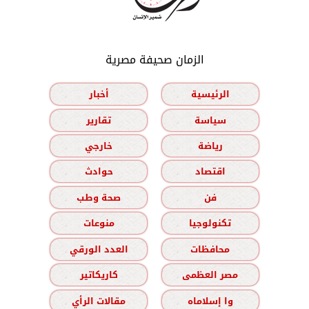
الزمان صحيفة مصرية
الرئيسية
أخبار
سياسة
تقارير
رياضة
خارجي
اقتصاد
حوادث
فن
صحة وطب
تكنولوجيا
منوعات
محافظات
العدد الورقي
مصر العظمى
كاريكاتير
وا إسلاماه
مقالات الرأي