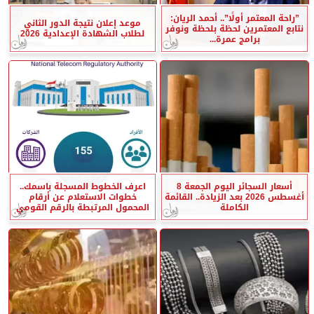
”راحة المعتمر أولًا”.. أحمد الريان:
موعد إعلان نتيجة الدور الثاني
نتابع المعتمرين لحظة بلحظة ونوفر
لطلاب الشهادة الإعدادية 2026
برامج عمرة...
أسعار السجائر اليوم الجمعة 8
اعرف الخطوط المسجلة باسمك..
أغسطس 2026 بعد الزيادة.. القائمة
خطوات الاستعلام عن أرقام
الكاملة
المحمول المرتبطة بالرقم القومي