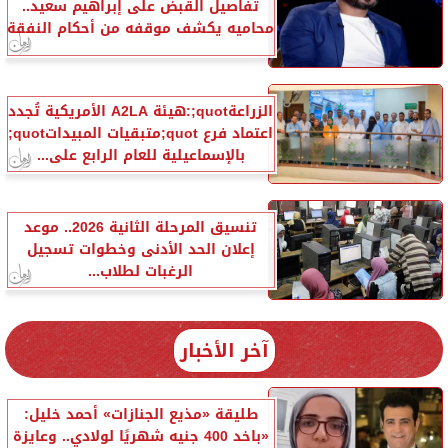
تفاصيل القبض على إبراهيم سعيد..
محاميه يكشف موقفه من أحكام النفقة
الزراعةquot;:هيئة A2LA الأمريكية تُجدد
اعتماد فرع quot;متبقيات المبيداتquot;
بالإسماعيلية للعام الرابع على...
تنسيق المرحلة الثانية 2026.. موعد
إعلان الحد الأدنى وخطوات تسجيل
الرغبات لطلاب...
آخر الأخبار
طليقة «مذيع الجنازات» أحمد خليل:
«باخد 400 جنيه شهريًا لولادي.. وعايزة