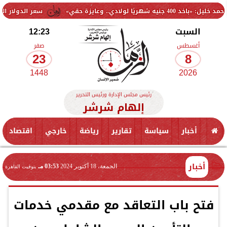
قي»
سعر الدولار اليوم السبت 8 أغسطس 2026.. استقرار أمام الجنيه في البنوك
السبت
12:23
أغسطس
صفر
23
8
1448
2026
رئيس مجلس الإدارة ورئيس التحرير
إلهام شرشر
أخبار
سياسة
تقارير
رياضة
خارجي
اقتصاد
أخبار
الجمعة، 18 أكتوبر 2024
03:53 مـ
بتوقيت القاهرة
فتح باب التعاقد مع مقدمي خدمات