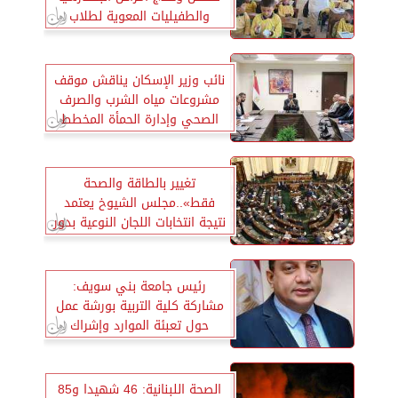
والطفيليات المعوية لطلاب
المدارس
نائب وزير الإسكان يناقش موقف
مشروعات مياه الشرب والصرف
الصحي وإدارة الحمأة المخطط
تنفيذها بالشراكة مع القطاع
الخاص
تغيير بالطاقة والصحة
فقط»..مجلس الشيوخ يعتمد
نتيجة انتخابات اللجان النوعية بدور
الانعقاد الخامس
رئيس جامعة بني سويف:
مشاركة كلية التربية بورشة عمل
حول تعبئة الموارد وإشراك
القطاع الخاص
الصحة اللبنانية: 46 شهيدا و85