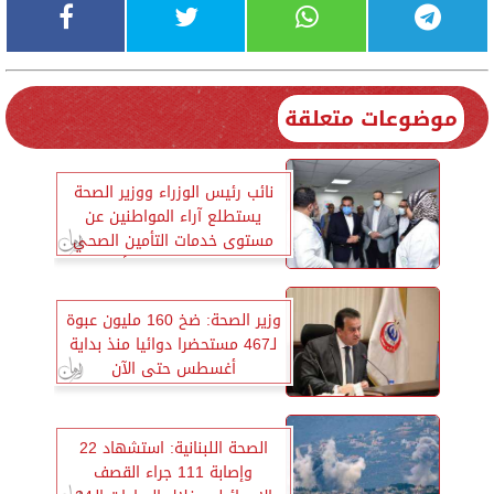
موضوعات متعلقة
نائب رئيس الوزراء ووزير الصحة
يستطلع آراء المواطنين عن
مستوى خدمات التأمين الصحي
الشامل بمحافظة الأقصر
وزير الصحة: ضخ 160 مليون عبوة
لـ467 مستحضرا دوائيا منذ بداية
أغسطس حتى الآن
الصحة اللبنانية: استشهاد 22
وإصابة 111 جراء القصف