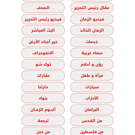
مقال رئيس التحرير
الصحف
فيديو الزمان
فيديو رئيس التحرير
الزمان الخالد
البث المباشر
خدمات
خير أجناد الأرض
سماء عربية
الانفوجراف
رؤى و أحلام
توك شو
مرأة و طفل
عقارات
سيارات
حارتنا
الأحزاب
بنوك
البرلمان
ألبــوم الزمــان
من القدس
ترجمة
من فلسطين
من نحن