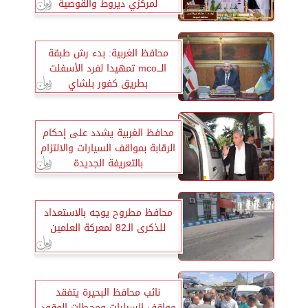
لمركزي ديروط والقوصية
محافظ الغربية: بدء رش طبقة
الـــmco تمهيدا لفرد الأسفلت
بطريق كفور بلشاي
محافظ الغربية يشدد على إحكام
الرقابة بمواقف السيارات والالتزام
بالتعريفة الجديدة
محافظ مطروح يوجه بالاستعداد
للذكرى الـ82 لمعركة العلمين
نائب محافظ البحيرة يتفقد
مواقف السيارات ومحطات الوقود