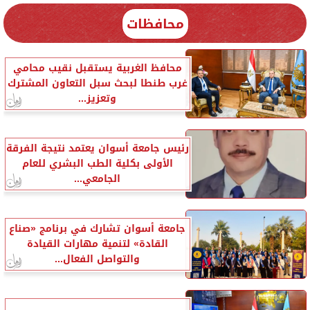
محافظات
محافظ الغربية يستقبل نقيب محامي
غرب طنطا لبحث سبل التعاون المشترك
وتعزيز...
رئيس جامعة أسوان يعتمد نتيجة الفرقة
الأولى بكلية الطب البشري للعام
الجامعي...
جامعة أسوان تشارك في برنامج «صناع
القادة» لتنمية مهارات القيادة
والتواصل الفعال...