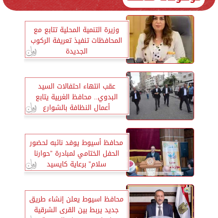
وزيرة التنمية المحلية تتابع مع
المحافظات تنفيذ تعريفة الركوب
الجديدة
عقب انتهاء احتفالات السيد
البدوي.. محافظ الغربية يتابع
أعمال النظافة بالشوارع
محافظ أسيوط يوفد نائبه لحضور
الحفل الختامي لمبادرة ”حوارنا
سلام” برعاية كايسيد
محافظ اسيوط يعلن إنشاء طريق
جديد يربط بين القرى الشرقية