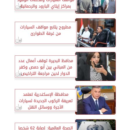
بمراكز إيتاي البارود والرحمانية
مطروح يتابع مواقف السيارات
من غرفة الطوارئ
محافظ البحيرة توقف أعمال عدد
من المباني بين أبو حمص وكفر
الدوار لحين مراجعة التراخيص
محافظة الإسكندرية تعتمد
تعريفة الركوب الجديدة لسيارات
الأجرة ووسائل النقل
الصحة العالمية: إصابة 62 شخصا