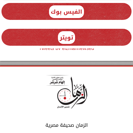
الفيس بوك
تويتر
Tweets by elzmannewseg
الزمان صحيفة مصرية