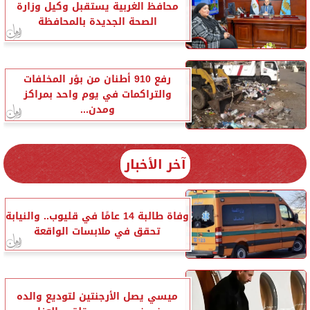
محافظ الغربية يستقبل وكيل وزارة
الصحة الجديدة بالمحافظة
رفع 910 أطنان من بؤر المخلفات
والتراكمات في يوم واحد بمراكز
ومدن...
آخر الأخبار
وفاة طالبة 14 عامًا في قليوب.. والنيابة
تحقق في ملابسات الواقعة
ميسي يصل الأرجنتين لتوديع والده