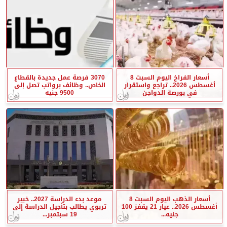
أسعار الفراخ اليوم السبت 8
3070 فرصة عمل جديدة بالقطاع
أغسطس 2026.. تراجع واستقرار
الخاص.. وظائف برواتب تصل إلى
في بورصة الدواجن
9500 جنيه
أسعار الذهب اليوم السبت 8
موعد بدء الدراسة 2027.. خبير
أغسطس 2026.. عيار 21 يقفز 100
تربوي يطالب بتأجيل الدراسة إلى
جنيه...
19 سبتمبر...