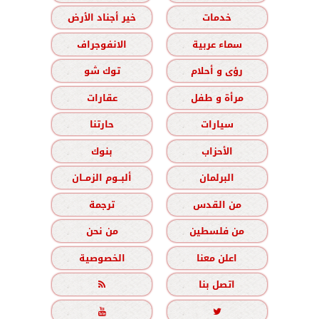
خدمات
خير أجناد الأرض
سماء عربية
الانفوجراف
رؤى و أحلام
توك شو
مرأة و طفل
عقارات
سيارات
حارتنا
الأحزاب
بنوك
البرلمان
ألبــوم الزمــان
من القدس
ترجمة
من فلسطين
من نحن
اعلن معنا
الخصوصية
اتصل بنا


