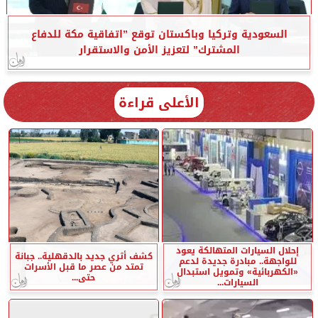
السعودية وتركيا وباكستان توقع ”اتفاقية مكة للدفاع
المشترك” لتعزيز الأمن والاستقرار
الأعلى قراءة
إحلال السيارات المتهالكة يعود
كشف أثري جديد بالدقهلية.. جبانة
للواجهة.. مبادرة جديدة لدعم
تمتد من عصر ما قبل الأسرات
«الكهربائية» وتمويل استبدال
حتى...
السيارات...