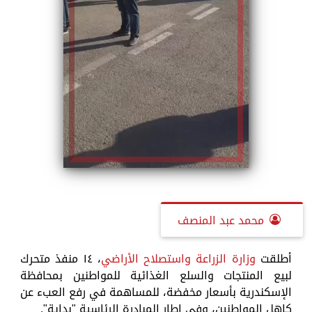
محمد عبد المنصف
أطلقت
وزارة الزراعة واستصلاح الأراضي
، ١٤ منفذ متحرك
لبيع المنتجات والسلع الغذائية للمواطنين بمحافظة
الإسكندرية بأسعار مخفضة، للمساهمة في رفع العبء عن
كاهل المواطنين، وفي إطار المبادرة الرئاسية "بداية".