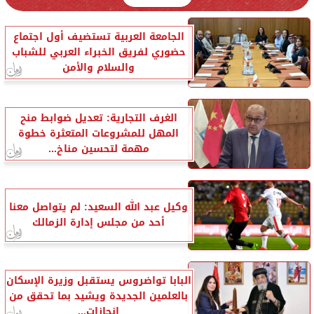
الجامعة العربية تستضيف أول اجتماع
حضوري لفريق الخبراء العربي للشباب
والسلام والأمن
الغرف التجارية: تعديل ضوابط منح
المهل للمشروعات المتعثرة خطوة
مهمة لتحسين مناخ...
وكيل عبد الله السعيد: لم يتواصل معنا
أحد من مجلس إدارة الزمالك
البابا تواضروس يستقبل وزيرة الإسكان
بالعلمين الجديدة ويشيد بما تحقق من
إنجازات...