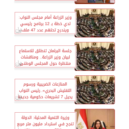
وزير الزراعة أمام مجلس النواب:
لدي خطة بـ 12 برنامج رئيسي
ويندرج تحتهم عدد 47 ملف
فرعى
جلسة البرلمان تنطلق للاستماع
لبيان وزير الزراعة.. ومناقشات
منتظرة حول المجلس الوطنى
للتعليم
المنازعات الضريبية ورسوم
التفتيش البحري»..رئيس النواب
يحيل 7 تشريعات حكومية جديدة
للجان النوعية
وزيرة التنمية المحلية: الدولة
تنجح في استرداد مليون متر مربع