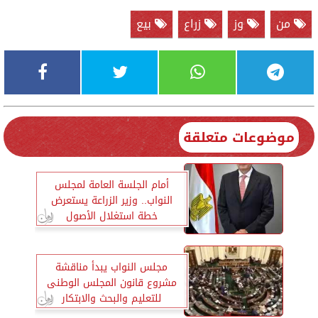
من
وز
زراع
بيع
موضوعات متعلقة
أمام الجلسة العامة لمجلس
النواب.. وزير الزراعة يستعرض
خطة استغلال الأصول
مجلس النواب يبدأ مناقشة
مشروع قانون المجلس الوطنى
للتعليم والبحث والابتكار