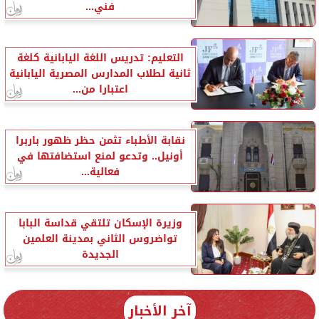
فني...
التعليم: تدريس اللغة اليابانية كلغة
ثانية لطلاب المدارس المصرية اليابانية
اعتبارا من...
نقابة الأطباء تثمن حظر ظهور باربرا
أونيل.. وتدعو لمنع استضافتها في
فعالية...
وزيرة الإسكان تلتقي قداسة البابا
تواضروس الثاني بمدينة العلمين
الجديدة
آخر الأخبار