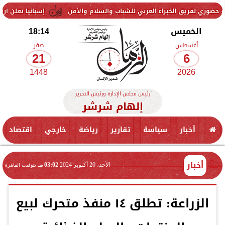
الخبراء العربي للشباب والسلام والأمن
إسبانيا تعلن ارتفاع عدد القتلى جراء
الخميس
18:14
أغسطس
صفر
21
6
1448
2026
رئيس مجلس الإدارة ورئيس التحرير
إلهام شرشر
أخبار
سياسة
تقارير
رياضة
خارجي
اقتصاد
أخبار
الأحد، 20 أكتوبر 2024
03:02 مـ
بتوقيت القاهرة
الزراعة: تطلق ١٤ منفذ متحرك لبيع