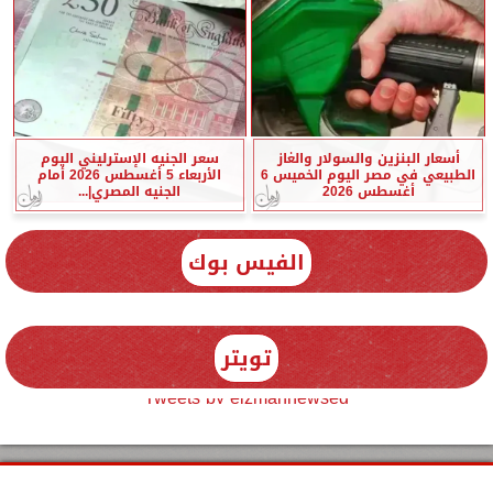
أسعار البنزين والسولار والغاز
سعر الجنيه الإسترليني اليوم
الطبيعي في مصر اليوم الخميس 6
الأربعاء 5 أغسطس 2026 أمام
أغسطس 2026
الجنيه المصري|...
الفيس بوك
تويتر
Tweets by elzmannewseg