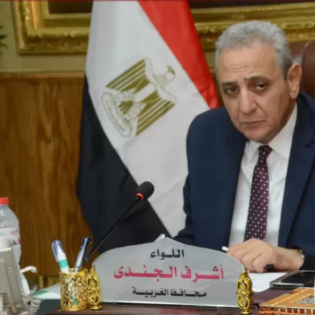
الكاتبة إلهام شرشر تهنئ الرئيس
رسالتى لآخر الزمان «محطة الضبعة
السيسي بعيد ميلاده وتُشيد بجهوده
النووية»... من الحلم إلى التنفيذ
في بناء الدولة