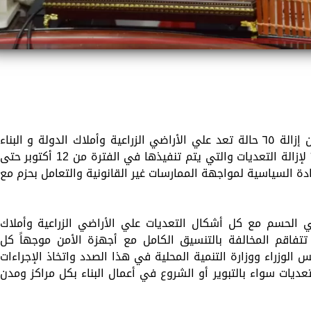
أعلن اللواء أشرف الجندي محافظ الغربية ،عن إزالة ٦٥ حالة تعد علي الأراضي الزراعية وأملاك الدولة و البناء
المخالف ضمن المرحلة الاولى من الموجة ٢٤ لإزالة التعديات والتي يتم تنفيذها في الفترة من 12 أكتوبر حتى
هات القيادة السياسية لمواجهة الممارسات غير القانونية والتعامل بحزم مع
 الحسم مع كل أشكال التعديات علي الأراضي الزراعية وأملاك
تتفاقم المخالفة بالتنسيق الكامل مع أجهزة الأمن موجهاً كل
س الوزراء ووزارة التنمية المحلية في هذا الصدد واتخاذ الإجراءات
تعديات سواء بالتبوير أو الشروع في أعمال البناء بكل مراكز ومدن