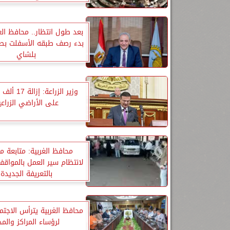
لضمان حل مشكلة النموذج
بعد طول انتظار.. محافظ الغ
بدء رصف طبقه الأسفلت بط
بلشاي
وزير الزراعة: 
على الأراضي الزراعي
محافظ الغربية: متابعة 
لانتظام سير العمل بالمواقف 
بالتعريفة الجديدة
محافظ الغربية يترأس الاجتم
لرؤساء المراكز والم