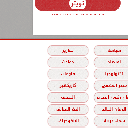
تويتر
Tweets by elzmannewseg
سياسة
تقارير
اقتصاد
حوادث
تكنولوجيا
منوعات
مصر العظمى
كاريكاتير
ل رئيس التحرير
الصحف
الزمان الخالد
البث المباشر
سماء عربية
الانفوجراف