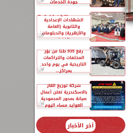
جودة الخدمات
محافظ مطروح يكرم أوائل
الشهادات الإعدادية
والثانوية (العامة
والأزهرية) والدبلومات
الفنية
رفع 935 طنًا من بؤر
المخلفات والتراكمات
التاريخية في يوم واحد
بمراكز...
شركة توزيع الغاز
بالاسكندرية تعلن أعمال
صيانة بمحور المحمودية
العوايد مساء اليوم
آخر الأخبار