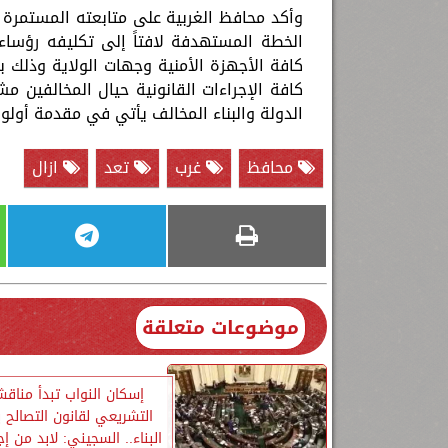
وأكد محافظ الغربية على متابعته المستمرة ل
الخطة المستهدفة لافتاً إلى تكليفه رؤساء 
كافة الأجهزة الأمنية وجهات الولاية وذلك بح
كافة الإجراءات القانونية حيال المخالفين م
الدولة والبناء المخالف يأتي في مقدمة أولوي
محافظ
غرب
تعد
ازال
موضوعات متعلقة
إسكان النواب تبدأ مناقشة
التشريعي لقانون التصالح ب
البناء.. السجيني: لابد من إج