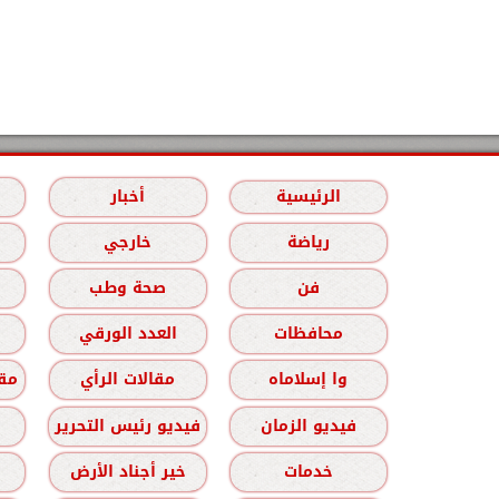
الرئيسية
أخبار
رياضة
خارجي
فن
صحة وطب
محافظات
العدد الورقي
وا إسلاماه
مقالات الرأي
مقا
فيديو الزمان
فيديو رئيس التحرير
خدمات
خير أجناد الأرض