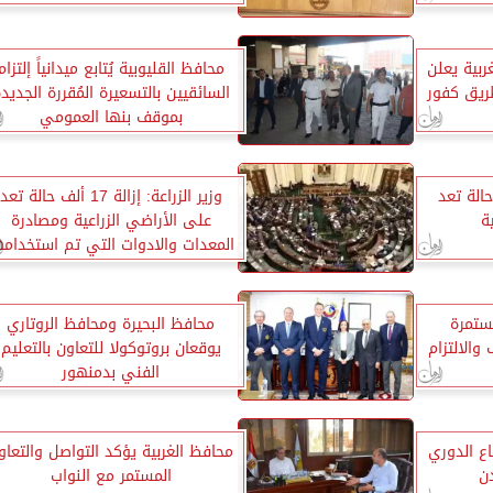
 10
ربية يعلن
محافظ القليوبية يُتابع ميدانياً إلتزام
ريق كفور
السائقيين بالتسعيرة المُقررة الجديد
بموقف بنها العمومي
إزالة 17 ألف حالة تعد
وزير الزراعة: إزالة 17 ألف حالة تعد
ة
على الأراضي الزراعية ومصادرة
المعدات والادوات التي تم استخدامه
مستمرة
محافظ البحيرة ومحافظ الروتاري
والالتزام
يوقعان بروتوكولا للتعاون بالتعليم
الفني بدمنهور
اع الدوري
محافظ الغربية يؤكد التواصل والتعاو
دن
المستمر مع النواب