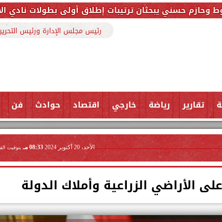
بحثان ترتيبات إطلاق أولى بطولات نادي الأجواد للرماية 
رئيس مجلس الإدارة ورئيس التحرير
ة
تقارير
رياضة
خارجي
اقتصاد
حوادث
فن
الأحد، 20 أكتوبر 2024
08:33 مـ
بتوقيت الق