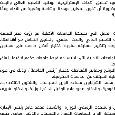
ء تحقيق أهداف الإستراتيجية الوطنية للتعليم العالي والبحث
مي التي تتماشى مع رؤية مصر 2030، وضرورة أن تكون المعايير موحدة، وشاملة ومُعبرة عن الأداء وفقًا
ة.
ات العمل التي تضعها الجامعات الأهلية مع رؤية مصر للتنمية
ة للتعليم العالي والبحث العلمي، وتحقيق التكامل مع أهدافها،
 وجه بتنظيم مسابقة سنوية لاختيار أفضل جامعة على مستوى
لجامعات الأهلية التي لا تساهم فيها جامعات حكومية فيما يتعلق
ت.
شح ومعايير المُفاضلة لاختيار "رئيس الجامعة"، وذلك في ضوء
لية المنبثقة عن الجامعات الحكومية.
ر محمد الشرقاوى مساعد الوزير للسياسات والشئون الاقتصادية،
قومية، والدكتور عمرو علام الوكيل الدائم للوزارة، والدكتور شريف
ي والمُتحدث الرسمي للوزارة، والأستاذ محمد غانم رئيس الإدارة
مستشار الوزير لسياسات القبول والتنسيق، والدكتور سامى ضيف