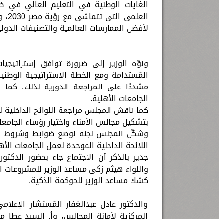
الغايات الوطنية في التعليم العالي في ضو
العل
لأفضل الممارسات العالمية والتصنيفات الدولي
ونوّه الوزير إلى ضرورة توافق إستراتيجي
المُستدامة ومع الخطة الاستراتيجية الوطني
مشددًا على المراجعة الدورية لذلك، كما
الجامعات الأهلية.
كما ناقش المجلس مراجعة اللوائح الداخلية ل
بتشكيل مجالس الأمناء واختيار رؤساء الجامعا
وشكّل المجلس لجنة لوضع ضوابط وشروط التر
اللائحة الداخلية الموحدة لعمل الجامعات الأه
جدير بالذكر أن الاجتماع جاء بحضور الدكتو
واللواء هيثم زكى مساعد الوزير للمشروعات ال
كشك مساعد الوزير للحوكمة الذكية.
والدكتور عادل عبدالغفار المُستشار الإعلام
المركزية لأمانة المجالس، وأ. السيد عطا 