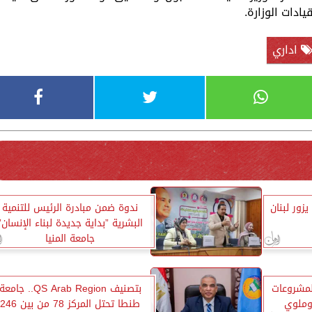
ادات الوزارة.
اداري
يزور لبنان
ندوة ضمن مبادرة الرئيس للتنمية
البشرية ”بداية جديدة لبناء الإنسان”
جامعة المنيا
لمشروعات
بتصنيف QS Arab Region.. جامعة
 وملوي
طنطا تحتل المركز 78 من بين 246