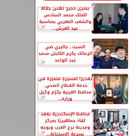
بشرى حجيج تهنئ جلالة
الملك محمد السادس
والشعب المغربي بمناسبة
عيد العرش...
السبت.. جاليري ضي
الزمالك يكرم الكابتن محمد
عبد الواحد
تقديرًا لمسيرةٍ متميزة في
خدمة القطاع الصحي..
محافظ الغربية يكرّم وكيل
وزارة...
محافظ الإسكندرية يعقد
لقاءً جماهيريًا بمركز
ومدينة برج العرب ويوجه
بسرعة الاستجابة...