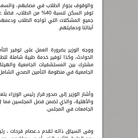
والوقوف بجوار الطلاب في مصابهم، والسعي ل
توفر السكن لنسبة 40% من 
جميع المشكلات التي تواجه الطلاب ودعمهم 
أبنائنا وحمايتهم.
ووجه الوزير بضرورة العمل على توفير الت
الحوادث، وكذا توفير خدمة طبية شاملة للط
مشترك بين المستشفيات الجامعية والهيئة
الجامعية في منظومة التأمين الصحي الشامل
وأشار الوزير إلى صدور قرار رئيس الوزراء بت
والأهلية، والذي تضمن فصل المجلسين مما يُمثل
الجامعات في المجلس.
وفى السياق ذاته تقدم د.عصام فرحات ، رئيس