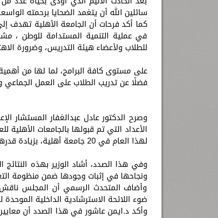
بعد الحادث الأليم الذي أودى بحياة عدد من ا
سائلين الله أن يتغمد الضحايا برحمته الواسع
كما أكد فرحات أن الجامعة الأهلية تهدف إل
في عملية التنمية المستدامة للوطن ، مشددا
للطلاب ولأعضاء هيئة التدريس، وضرورة الاهت
على مستوى كافة البرامج، لما لها من أهمية
فضلًا عن تدريب الطلاب على العمل الجماعي و
وصرح الدكتور عادل عبدالغفار المستشار الإ
لهذا العام في 20 جامعة أهلية، بزيادة قدرها 37% عن العام الماضي.
وفي هذا الصدد، أشاد الوزير بهذه النتائج 
ونجاحها في إثبات وجودها ضمن منظومة الت
وأضاف المتحدث الرسمي أن المجلس ناقش وض
ضوء اللائحة الاسترشادية الداخلية الموحدة لع
وأكد د.ايمن عاشور في هذا الصدد أن معايير 