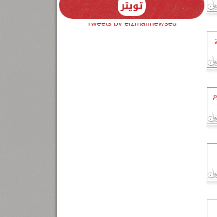
تويتر
Tweets by elzmannewseg
م