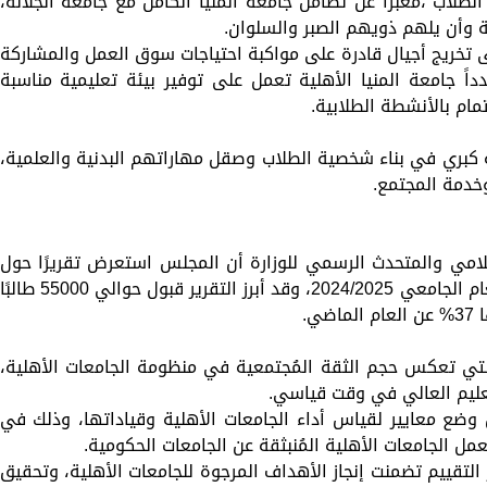
لطلاب ،معبراً عن تضامن جامعة المنيا الكامل مع جامعة الجلالة،
ة وأن يلهم ذويهم الصبر والسلوان.
ى تخريج أجيال قادرة على مواكبة احتياجات سوق العمل والمشاركة
ً جامعة المنيا الأهلية تعمل على توفير بيئة تعليمية مناسبة
مام بالأنشطة الطلابية.
 كبري في بناء شخصية الطلاب وصقل مهاراتهم البدنية والعلمية،
خدمة المجتمع.
علامي والمتحدث الرسمي للوزارة أن المجلس استعرض تقريرًا حول
الأعداد التي تم قبولها بالجامعات الأهلية للعام الجامعي 2024/2025، وقد أبرز التقرير قبول حوالي 55000 طالبً
التي تعكس حجم الثقة المُجتمعية في منظومة الجامعات الأهلية،
عليم العالي في وقت قياسي.
ع معايير لقياس أداء الجامعات الأهلية وقياداتها، وذلك في
مل الجامعات الأهلية المُنبثقة عن الجامعات الحكومية.
التقييم تضمنت إنجاز الأهداف المرجوة للجامعات الأهلية، وتحقيق