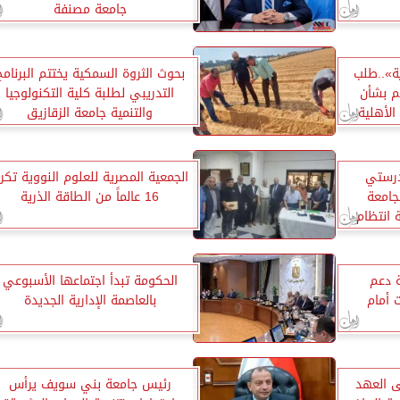
جامعة مصنفة
ية»..طلب
بحوث الثروة السمكية يختتم البرنامج
م بشأن
التدريبي لطلبة كلية التكنولوجيا
الأهلية
والتنمية جامعة الزقازيق
درستي
الجمعية المصرية للعلوم النووية تكر
لجامعة
16 عالماً من الطاقة الذرية
ة انتظام
 دعم
الحكومة تبدأ اجتماعها الأسبوعي
ت أمام
بالعاصمة الإدارية الجديدة
 العهد
رئيس جامعة بني سويف يرأس