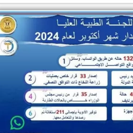
الكاتبة إلهام شرشر تهنئ الرئيس
السيسي بعيد ميلاده وتُشيد بجهوده
إلهام شرشر تكتب: دي مبقتش كورة..
في بناء الدولة
دي سياسة