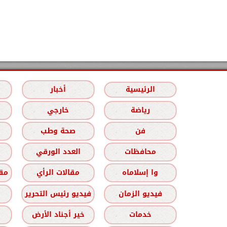
الرئيسية
أخبار
رياضة
خارجي
فن
صحة وطب
محافظات
العدد الورقي
وا إسلاماه
مقالات الرأي
مقا
فيديو الزمان
فيديو رئيس التحرير
خدمات
خير أجناد الأرض