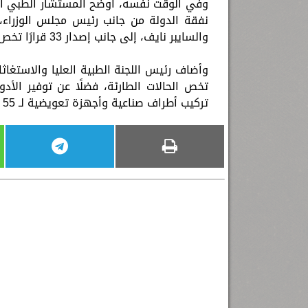
والسايبر نايف، إلى جانب إصدار 33 قرارًا تخص عمليات زراعة النخاع ذات التوافُق النصفي.
تركيب أطراف صناعية وأجهزة تعويضية لـ 55 حالة.