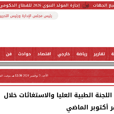
إجازة المولد النبوي 2026 للقطاع الحكومي والخاص.. اعرف الموعد وعدد أيام العطلة
رئيس مجلس الإدارة ورئيس التحرير
ة
تقارير
رياضة
خارجي
اقتصاد
حوادث
فن
الأحد، 3 نوفمبر 2024
12:36 مـ
بتوقيت الق
للجنة الطبية العليا والاستغاثات خلال
أكتوبر الماضي