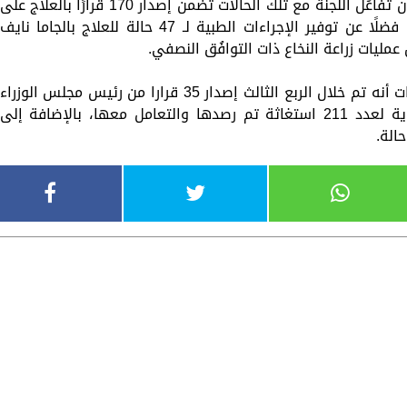
وفي الوقت نفسه، أوضح المستشار الطبي أن تفاعُل اللجنة مع تلك الحالات تضمن إصدار 170 قرارًا بالعلاج على
نفقة الدولة من جانب رئيس مجلس الوزراء، فضلًا عن توفير الإجراءات الطبية لـ 47 حالة للعلاج بالجاما نايف
وأضاف رئيس اللجنة الطبية العليا والاستغاثات أنه تم خلال الربع الثالث إصدار 35 قرارا من رئيس مجلس الوزراء
تخص الحالات الطارئة، فضلًا عن توفير الأدوية لعدد 211 استغاثة تم رصدها والتعامل معها، بالإضافة إلى