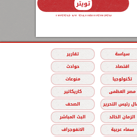
تويتر
Tweets by elzmannewseg
سياسة
تقارير
اقتصاد
حوادث
تكنولوجيا
منوعات
مصر العظمى
كاريكاتير
ل رئيس التحرير
الصحف
الزمان الخالد
البث المباشر
سماء عربية
الانفوجراف