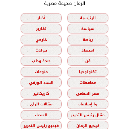
الزمان صحيفة مصرية
الرئيسية
أخبار
سياسة
تقارير
رياضة
خارجي
اقتصاد
حوادث
فن
صحة وطب
تكنولوجيا
منوعات
محافظات
العدد الورقي
مصر العظمى
كاريكاتير
وا إسلاماه
مقالات الرأي
مقال رئيس التحرير
الصحف
فيديو الزمان
فيديو رئيس التحرير