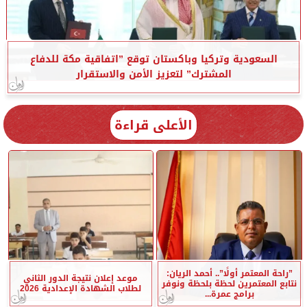
السعودية وتركيا وباكستان توقع ”اتفاقية مكة للدفاع
المشترك” لتعزيز الأمن والاستقرار
الأعلى قراءة
”راحة المعتمر أولًا”.. أحمد الريان:
موعد إعلان نتيجة الدور الثاني
نتابع المعتمرين لحظة بلحظة ونوفر
لطلاب الشهادة الإعدادية 2026
برامج عمرة...