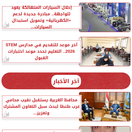
إحلال السيارات المتهالكة يعود
للواجهة.. مبادرة جديدة لدعم
«الكهربائية» وتمويل استبدال
السيارات...
آخر موعد للتقديم في مدارس STEM
2026.. التعليم تحدد موعد اختبارات
القبول
آخر الأخبار
محافظ الغربية يستقبل نقيب محامي
غرب طنطا لبحث سبل التعاون المشترك
وتعزيز...