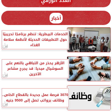
العدد الورقي
أخبار
الخدمات البيطرية: تنظم برنامجًا تدريبيًا
حول التطبيقات الحديثة لأنظمة سلامة
الغذاء
الأزهر يحذر من التباهي بالنعم على
السوشيال ميديا: قد يجرح مشاعر
الآخرين
3070 فرصة عمل جديدة بالقطاع الخاص..
وظائف برواتب تصل إلى 9500 جنيه