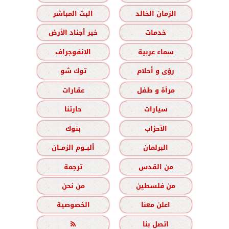
الزمان الخالد
البث المباشر
خدمات
خير أجناد الأرض
سماء عربية
الانفوجراف
رؤى و أحلام
توك شو
مرأة و طفل
عقارات
سيارات
حارتنا
الأحزاب
بنوك
البرلمان
ألبــوم الزمــان
من القدس
ترجمة
من فلسطين
من نحن
اعلن معنا
الخصوصية
اتصل بنا
