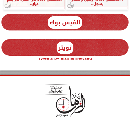
يسجل...
عيار...
الفيس بوك
تويتر
Tweets by elzmannewseg