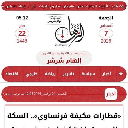
واد للرماية ضمن مهرجان مطروح للتراث
وفاة عاملين متأثرين بإصابتهما
الجمعة
05:12
أغسطس
صفر
22
7
1448
2026
رئيس مجلس الإدارة ورئيس التحرير
إلهام شرشر
أخبار
سياسة
تقارير
رياضة
خارجي
اقتصاد
أخبار
الجمعة، 22 نوفمبر 2024
12:24 مـ
بتوقيت القاهرة
«قطارات مكيفة فرنساوي».. السكة