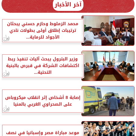
آخر الأخبار
محمد الزملوط وحازم حسني يبحثان
ترتيبات إطلاق أولى بطولات نادي
الأجواد للرماية...
وزير البترول يبحث آليات تنفيذ ربط
اكتشافات الشركة في قبرص بالبنية
التحتية...
إصابة 8 أشخاص إثر انقلاب ميكروباص
على الصحراوي الغربي بالمنيا
موعد مباراة مصر وإسبانيا في نصف