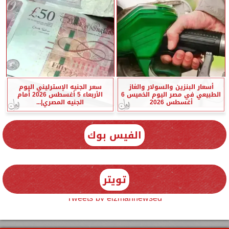
أسعار البنزين والسولار والغاز
سعر الجنيه الإسترليني اليوم
الطبيعي في مصر اليوم الخميس 6
الأربعاء 5 أغسطس 2026 أمام
أغسطس 2026
الجنيه المصري|...
الفيس بوك
تويتر
Tweets by elzmannewseg