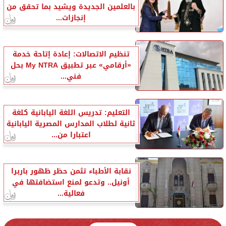
بالعلمين الجديدة ويشيد بما تحقق من
إنجازات...
تنظيم الاتصالات: إعادة إتاحة خدمة
«أرقامي» عبر تطبيق My NTRA بحل
فني...
التعليم: تدريس اللغة اليابانية كلغة
ثانية لطلاب المدارس المصرية اليابانية
اعتبارا من...
نقابة الأطباء تثمن حظر ظهور باربرا
أونيل.. وتدعو لمنع استضافتها في
فعالية...