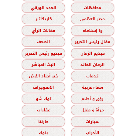
محافظات
العدد الورقي
مصر العظمى
كاريكاتير
وا إسلاماه
مقالات الرأي
مقال رئيس التحرير
الصحف
فيديو الزمان
فيديو رئيس التحرير
الزمان الخالد
البث المباشر
خدمات
خير أجناد الأرض
سماء عربية
الانفوجراف
رؤى و أحلام
توك شو
مرأة و طفل
عقارات
سيارات
حارتنا
الأحزاب
بنوك