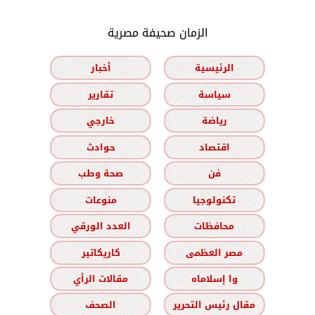
الزمان صحيفة مصرية
الرئيسية
أخبار
سياسة
تقارير
رياضة
خارجي
اقتصاد
حوادث
فن
صحة وطب
تكنولوجيا
منوعات
محافظات
العدد الورقي
مصر العظمى
كاريكاتير
وا إسلاماه
مقالات الرأي
مقال رئيس التحرير
الصحف