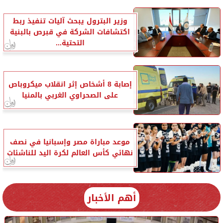
وزير البترول يبحث آليات تنفيذ ربط
اكتشافات الشركة في قبرص بالبنية
التحتية...
إصابة 8 أشخاص إثر انقلاب ميكروباص
على الصحراوي الغربي بالمنيا
موعد مباراة مصر وإسبانيا في نصف
نهائي كأس العالم لكرة اليد للناشئات
أهم الأخبار