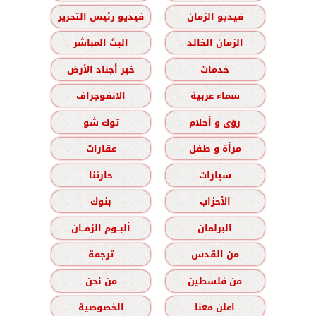
فيديو الزمان
فيديو رئيس التحرير
الزمان الخالد
البث المباشر
خدمات
خير أجناد الأرض
سماء عربية
الانفوجراف
رؤى و أحلام
توك شو
مرأة و طفل
عقارات
سيارات
حارتنا
الأحزاب
بنوك
البرلمان
ألبــوم الزمــان
من القدس
ترجمة
من فلسطين
من نحن
اعلن معنا
الخصوصية