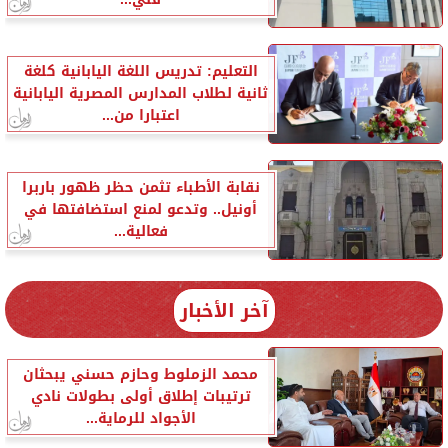
التعليم: تدريس اللغة اليابانية كلغة
ثانية لطلاب المدارس المصرية اليابانية
اعتبارا من...
نقابة الأطباء تثمن حظر ظهور باربرا
أونيل.. وتدعو لمنع استضافتها في
فعالية...
آخر الأخبار
محمد الزملوط وحازم حسني يبحثان
ترتيبات إطلاق أولى بطولات نادي
الأجواد للرماية...