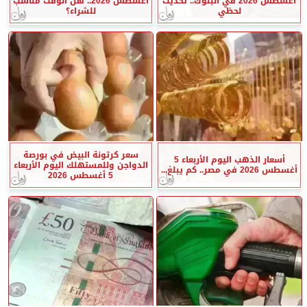
أغسطس 2026 في البنوك.. تحديث
أغسطس 2026.. هل الوقت مناسب
لحظي
للشراء؟
سعر كرتونة البيض في بورصة
أسعار الذهب اليوم الأربعاء 5
الدواجن وللمستهلك اليوم الأربعاء
أغسطس 2026 في مصر.. كم يبلغ...
5 أغسطس 2026