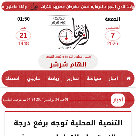
جواد للرماية ضمن مهرجان مطروح للتراث
وفاة عاملين متأثرين بإصابتهما
الجمعة
01:50
أغسطس
صفر
21
7
1448
2026
رئيس مجلس الإدارة ورئيس التحرير
إلهام شرشر
أخبار
سياسة
تقارير
رياضة
خارجي
اقتصاد
أخبار
الأحد، 24 نوفمبر 2024
04:24 مـ
بتوقيت القاهرة
التنمية المحلية توجه برفع درجة