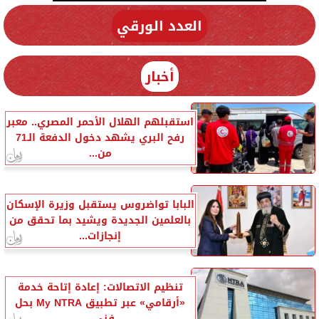
العدد الورقي
أخبار
استقبلهم الهلال الأحمر المصري.. معبر
رفح البري يشهد دخول الدفعة الـ71
من...
البابا تواضروس يستقبل وزيرة الإسكان
بالعلمين الجديدة ويشيد بما تحقق من
إنجازات...
تنظيم الاتصالات: إعادة إتاحة خدمة
«أرقامي» عبر تطبيق My NTRA بحل
فني...