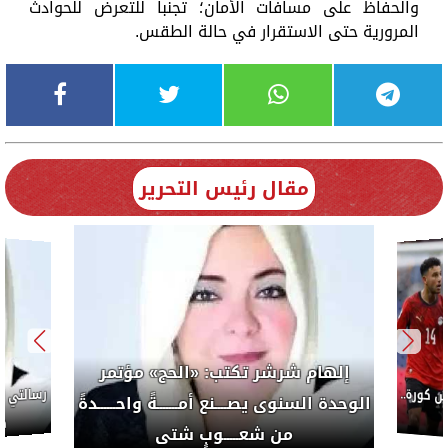
والحفاظ على مسافات الأمان؛ تجنبا للتعرض للحوادث
المرورية حتى الاستقرار في حالة الطقس.
مقال رئيس التحرير
إلهام شرشر تكتب: «الحج» مؤتمر
كورة..
الوحدة السنوى يصــــنع أمـــــــةً واحــــــدةً
ضب
من شعـــــوبٍ شتى