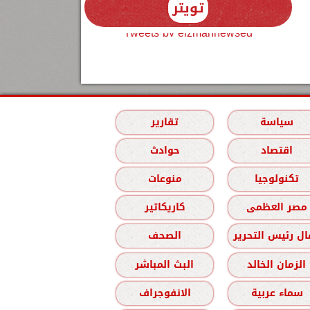
تويتر
Tweets by elzmannewseg
سياسة
تقارير
اقتصاد
حوادث
تكنولوجيا
منوعات
مصر العظمى
كاريكاتير
ل رئيس التحرير
الصحف
الزمان الخالد
البث المباشر
سماء عربية
الانفوجراف