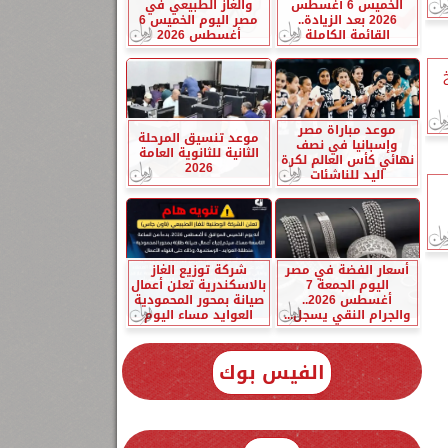
الخميس 6 أغسطس
والغاز الطبيعي في
2026 بعد الزيادة..
مصر اليوم الخميس 6
القائمة الكاملة
أغسطس 2026
موعد مباراة مصر
موعد تنسيق المرحلة
وإسبانيا في نصف
الثانية للثانوية العامة
نهائي كأس العالم لكرة
2026
اليد للناشئات
أسعار الفضة في مصر
شركة توزيع الغاز
اليوم الجمعة 7
بالاسكندرية تعلن أعمال
أغسطس 2026..
صيانة بمحور المحمودية
والجرام النقي يسجل...
العوايد مساء اليوم
الفيس بوك