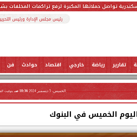
كبرة لرفع تراكمات المخلفات بشارع ملك حفني وتزيل 150 طنًا من المخلف
رئيس مجلس الإدارة ورئيس التحرير
ة
تقارير
رياضة
خارجي
اقتصاد
حوادث
فن
الخميس، 5 ديسمبر 2024
10:36 صـ
بتوقيت الق
اليوم الخميس في البنوك