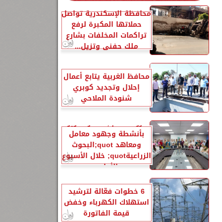
محافظة الإسكندرية تواصل
حملاتها المكبرة لرفع
تراكمات المخلفات بشارع
ملك حفني وتزيل...
محافظ الغربية يتابع أعمال
إحلال وتجديد كوبري
شنودة الملاحي
الزراعةquot; تنشر تقريرًا
بأنشطة وجهود معامل
ومعاهد quot;البحوث
الزراعيةquot; خلال الأسبوع
الأول...
6 خطوات فعّالة لترشيد
استهلاك الكهرباء وخفض
قيمة الفاتورة