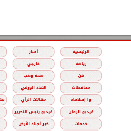
الرئيسية
أخبار
رياضة
خارجي
فن
صحة وطب
محافظات
العدد الورقي
وا إسلاماه
مقالات الرأي
مقا
فيديو الزمان
فيديو رئيس التحرير
خدمات
خير أجناد الأرض