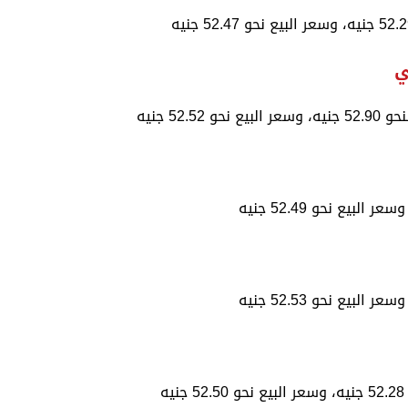
ي
52 جنيه
ه