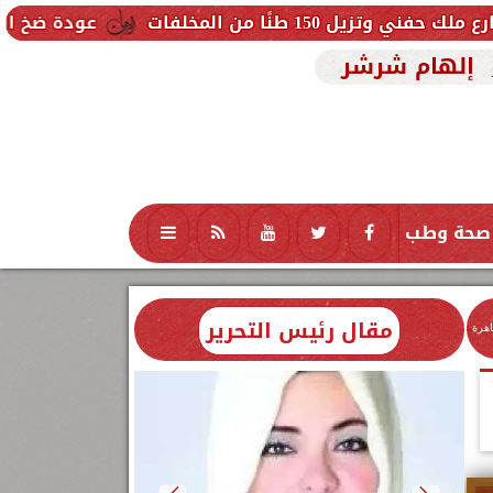
ات
عودة ضخ المياه تدريجيًا لمناطق
إلهام شرشر
صحة وطب
تكنولوجيا
منوعات
محافظات
مقال رئيس التحرير
اهرة