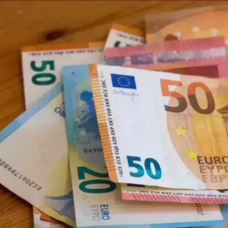
الكاتبة إلهام شرشر تهنئ الرئيس
السيسي بعيد ميلاده وتُشيد بجهوده
إلهام شرشر تكتب: دي مبقتش كورة..
في بناء الدولة
دي سياسة