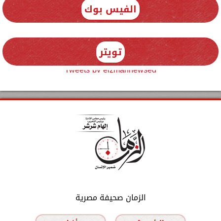
الفيس بوك
تويتر
Tweets by elzmannewseg
الزمان صحيفة مصرية