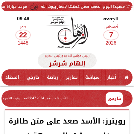
موعد مباراة مصر وإسبانيا في ن
الجمعة
09:46
أغسطس
صفر
22
7
1448
2026
رئيس مجلس الإدارة ورئيس التحرير
إلهام شرشر
أخبار
سياسة
تقارير
رياضة
خارجي
اقتصاد
خارجي
الأحد، 8 ديسمبر 2024
05:47 صـ
بتوقيت القاهرة
رويترز: الأسد صعد على متن طائرة