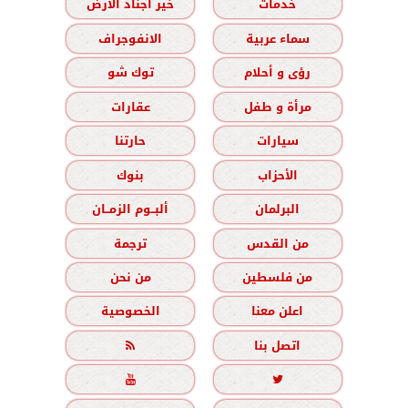
خدمات
خير أجناد الأرض
سماء عربية
الانفوجراف
رؤى و أحلام
توك شو
مرأة و طفل
عقارات
سيارات
حارتنا
الأحزاب
بنوك
البرلمان
ألبــوم الزمــان
من القدس
ترجمة
من فلسطين
من نحن
اعلن معنا
الخصوصية
اتصل بنا


