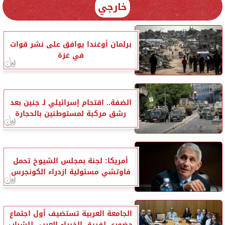
خارجي
برلمان أوغندا يوافق على نشر قوات
في غزة
الضفة.. اقتحام إسرائيلي لـ جنين بعد
رشق مركبة لمستوطنين بالحجارة
أمريكا: لجنة بمجلس الشيوخ تحمل
فاوتشي مسئولية ازدراء الكونجرس
الجامعة العربية تستضيف أول اجتماع
حضوري لفريق الخبراء العربي للشباب