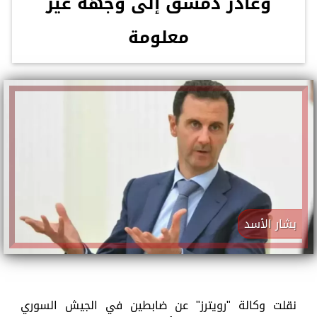
وغادر دمشق إلى وجهة غير
معلومة
بشار الأسد
نقلت وكالة "رويترز" عن ضابطين في الجيش السوري