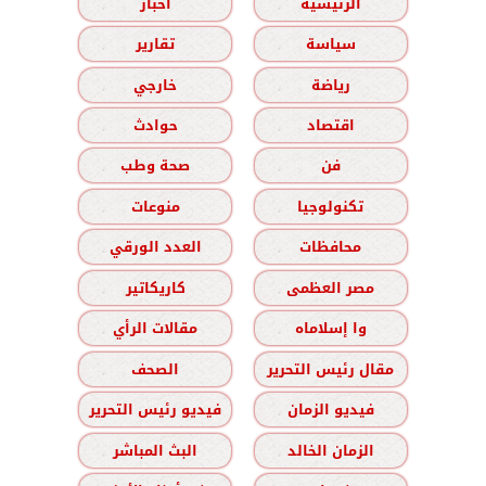
الرئيسية
أخبار
سياسة
تقارير
رياضة
خارجي
اقتصاد
حوادث
فن
صحة وطب
تكنولوجيا
منوعات
محافظات
العدد الورقي
مصر العظمى
كاريكاتير
وا إسلاماه
مقالات الرأي
مقال رئيس التحرير
الصحف
فيديو الزمان
فيديو رئيس التحرير
الزمان الخالد
البث المباشر