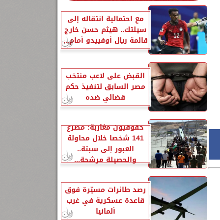
مع احتمالية انتقاله إلى
سيلتك.. هيثم حسن خارج
قائمة ريال أوفييدو أمام...
القبض على لاعب منتخب
مصر السابق لتنفيذ حكم
قضائي ضده
حقوقيون مغاربة: مصرع
141 شخصا خلال محاولة
العبور إلى سبتة..
والحصيلة مرشحة...
رصد طائرات مسيّرة فوق
قاعدة عسكرية في غرب
ألمانيا