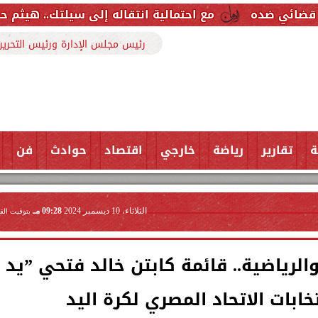
مع احتمالية انتقاله إلى سيلتك.. هيثم حسن خارج قائمة 
رئيس مجلس الإدارة ورئيس التحرير
ة
تقارير
رياضة
خارجي
اقتصاد
حوادث
فن
الثلاثاء، 10 ديسمبر 2024
09:28 مـ
بتوقيت الق
والرياضية.. قائمة كابتن خالد فتحي ”يد
ابات الاتحاد المصري لكرة اليد