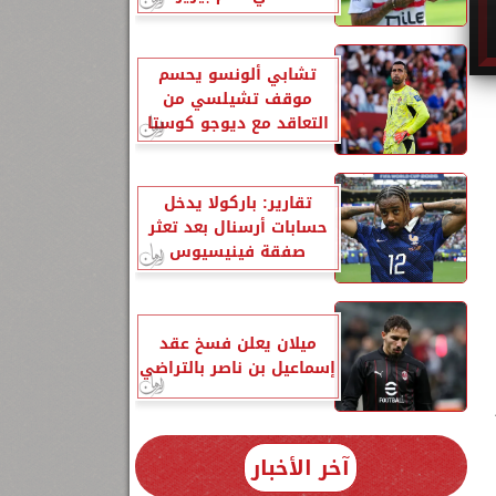
تشابي ألونسو يحسم
موقف تشيلسي من
التعاقد مع ديوجو كوستا
تقارير: باركولا يدخل
حسابات أرسنال بعد تعثر
صفقة فينيسيوس
ميلان يعلن فسخ عقد
إسماعيل بن ناصر بالتراضي
آخر الأخبار