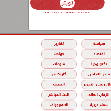
تويتر
Tweets by elzmannewseg
سياسة
تقارير
اقتصاد
حوادث
تكنولوجيا
منوعات
مصر العظمى
كاريكاتير
ل رئيس التحرير
الصحف
الزمان الخالد
البث المباشر
سماء عربية
الانفوجراف