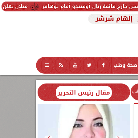
ريال أوفييدو أمام لوهافر
ميلان يعلن فسخ عقد إسماع
إلهام شرشر
صحة وطب
تكنولوجيا
منوعات
محافظات
مقال رئيس التحرير
اهرة