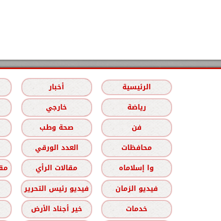
الرئيسية
أخبار
رياضة
خارجي
فن
صحة وطب
محافظات
العدد الورقي
وا إسلاماه
مقالات الرأي
مقا
فيديو الزمان
فيديو رئيس التحرير
خدمات
خير أجناد الأرض