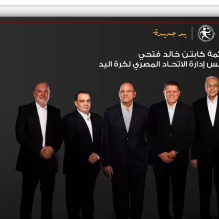
الكاتبة إلهام شرشر تهنئ الرئيس
السيسي بعيد ميلاده وتُشيد بجهوده
إلهام شرشر تكتب: دي مبقتش كورة..
في بناء الدولة
دي سياسة