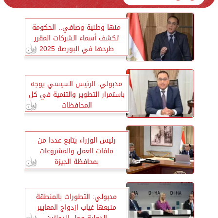
منها وطنية وصافي.. الحكومة
تكشف أسماء الشركات المقرر
طرحها في البورصة 2025
مدبولي: الرئيس السيسي يوجه
باستمرار التطوير والتنمية في كل
المحافظات
رئيس الوزراء يتابع عددا من
ملفات العمل والمشروعات
بمحافظة الجيزة
مدبولي: التطورات بالمنطقة
منبعها غياب ازدواج المعايير