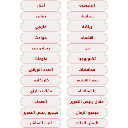
الرئيسية
أخبار
سياسة
تقارير
رياضة
خارجي
اقتصاد
حوادث
فن
صحة وطب
تكنولوجيا
منوعات
محافظات
العدد الورقي
مصر العظمى
كاريكاتير
وا إسلاماه
مقالات الرأي
مقال رئيس التحرير
الصحف
فيديو الزمان
فيديو رئيس التحرير
الزمان الخالد
البث المباشر