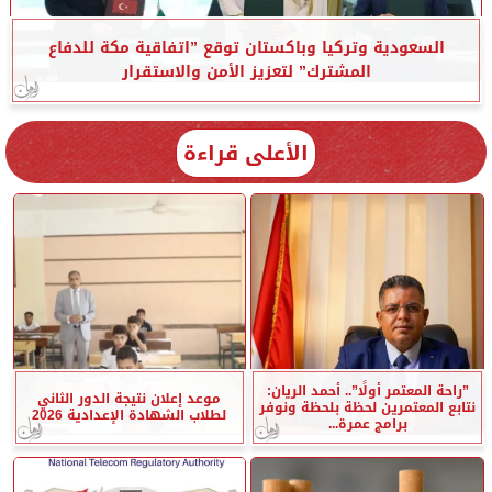
السعودية وتركيا وباكستان توقع ”اتفاقية مكة للدفاع
المشترك” لتعزيز الأمن والاستقرار
الأعلى قراءة
”راحة المعتمر أولًا”.. أحمد الريان:
موعد إعلان نتيجة الدور الثاني
نتابع المعتمرين لحظة بلحظة ونوفر
لطلاب الشهادة الإعدادية 2026
برامج عمرة...