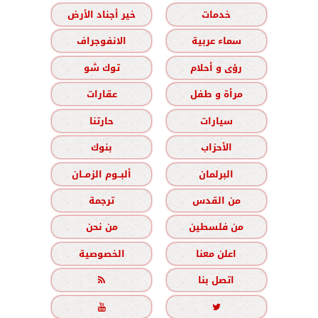
خدمات
خير أجناد الأرض
سماء عربية
الانفوجراف
رؤى و أحلام
توك شو
مرأة و طفل
عقارات
سيارات
حارتنا
الأحزاب
بنوك
البرلمان
ألبــوم الزمــان
من القدس
ترجمة
من فلسطين
من نحن
اعلن معنا
الخصوصية
اتصل بنا


