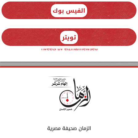
الفيس بوك
تويتر
Tweets by elzmannewseg
الزمان صحيفة مصرية