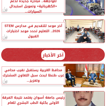
للواجهة.. مبادرة جديدة لدعم
«الكهربائية» وتمويل استبدال
السيارات...
آخر موعد للتقديم في مدارس STEM
2026.. التعليم تحدد موعد اختبارات
القبول
آخر الأخبار
محافظ الغربية يستقبل نقيب محامي
غرب طنطا لبحث سبل التعاون المشترك
وتعزيز...
رئيس جامعة أسوان يعتمد نتيجة الفرقة
الأولى بكلية الطب البشري للعام