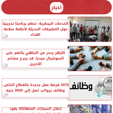
أخبار
الخدمات البيطرية: تنظم برنامجًا تدريبيًا
حول التطبيقات الحديثة لأنظمة سلامة
الغذاء
الأزهر يحذر من التباهي بالنعم على
السوشيال ميديا: قد يجرح مشاعر
الآخرين
3070 فرصة عمل جديدة بالقطاع الخاص..
وظائف برواتب تصل إلى 9500 جنيه
إحلال السيارات المتهالكة يعود