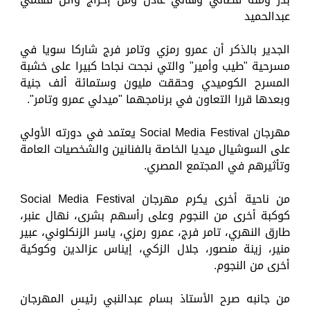
عبدالحميد
الجدير بالذكر أن عمرو رمزي وتامر فرج شاركا سويا في
مسرحية "طيب وأمير" والتي نجحت نجاحا كبيرا على خشبة
المسرح الكوميدي وحققت مليون وستمائة ألف جنية
وبعدها قررا التعاون في برنامجهما "ميدلي عمرو وتامر".
مهرجان Social Media Festival يعتمد في دورته الأولي
على السوشيال ميديا الخاصة بالفنانين والشخصيات العامة
وتأثيرهم في المجتمع المصري.
من ناحية أخرى يكرم مهرجان Social Media Festival
كوكبة أخرى من النجوم وعلى رأسهم بشرى، نهال عنبر،
طارق النهري، تامر فرج، عمرو رمزي، ياسر الزنكلوني، عبير
منير، زينة منصور، جلال الزكي، إيناس عزالدين وكوكية
أخرى من النجوم.
من جانبه صرح الأستاذ بسام عبدالنبي رئيس المهرجان