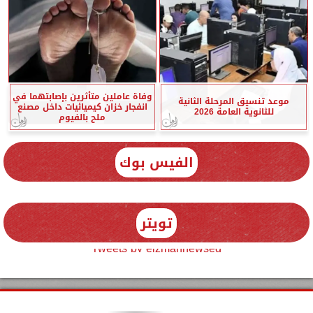
وفاة عاملين متأثرين بإصابتهما في
موعد تنسيق المرحلة الثانية
انفجار خزان كيميائيات داخل مصنع
للثانوية العامة 2026
ملح بالفيوم
الفيس بوك
تويتر
Tweets by elzmannewseg