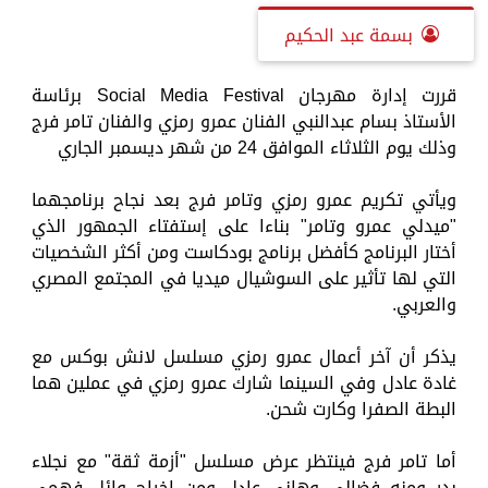
بسمة عبد الحكيم
قررت إدارة مهرجان Social Media Festival برئاسة
الأستاذ بسام عبدالنبي الفنان عمرو رمزي والفنان تامر فرج
وذلك يوم الثلاثاء الموافق 24 من شهر ديسمبر الجاري
ويأتي تكريم عمرو رمزي وتامر فرج بعد نجاح برنامجهما
"ميدلي عمرو وتامر" بناءا على إستفتاء الجمهور الذي
أختار البرنامج كأفضل برنامج بودكاست ومن أكثر الشخصيات
التي لها تأثير على السوشيال ميديا في المجتمع المصري
والعربي.
يذكر أن آخر أعمال عمرو رمزي مسلسل لانش بوكس مع
غادة عادل وفي السينما شارك عمرو رمزي في عملين هما
البطة الصفرا وكارت شحن.
أما تامر فرج فينتظر عرض مسلسل "أزمة ثقة" مع نجلاء
بدر ومنه فضالي وهاني عادل ومن إخراج وائل فهمي