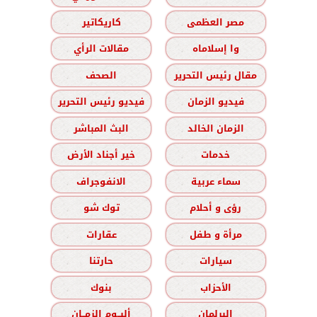
مصر العظمى
كاريكاتير
وا إسلاماه
مقالات الرأي
مقال رئيس التحرير
الصحف
فيديو الزمان
فيديو رئيس التحرير
الزمان الخالد
البث المباشر
خدمات
خير أجناد الأرض
سماء عربية
الانفوجراف
رؤى و أحلام
توك شو
مرأة و طفل
عقارات
سيارات
حارتنا
الأحزاب
بنوك
البرلمان
ألبــوم الزمــان