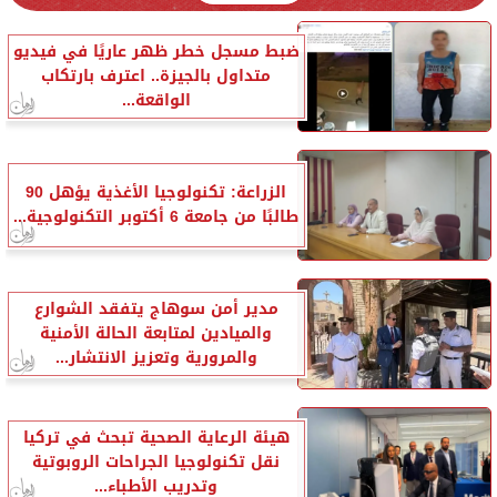
ضبط مسجل خطر ظهر عاريًا في فيديو
متداول بالجيزة.. اعترف بارتكاب
الواقعة...
الزراعة: تكنولوجيا الأغذية يؤهل 90
طالبًا من جامعة 6 أكتوبر التكنولوجية...
مدير أمن سوهاج يتفقد الشوارع
والميادين لمتابعة الحالة الأمنية
والمرورية وتعزيز الانتشار...
هيئة الرعاية الصحية تبحث في تركيا
نقل تكنولوجيا الجراحات الروبوتية
وتدريب الأطباء...