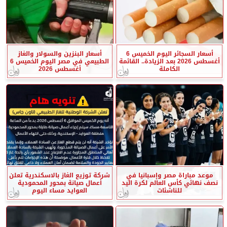
أسعار السجائر اليوم الخميس 6
أسعار البنزين والسولار والغاز
أغسطس 2026 بعد الزيادة.. القائمة
الطبيعي في مصر اليوم الخميس 6
الكاملة
أغسطس 2026
موعد مباراة مصر وإسبانيا في
شركة توزيع الغاز بالاسكندرية تعلن
نصف نهائي كأس العالم لكرة اليد
أعمال صيانة بمحور المحمودية
للناشئات
العوايد مساء اليوم