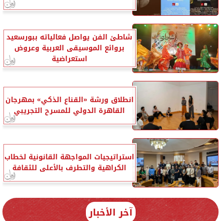
شاطئ الفن يواصل فعالياته ببورسعيد
بروائع الموسيقى العربية وعروض
استعراضية
انطلاق ورشة «القناع الذكي» بمهرجان
القاهرة الدولي للمسرح التجريبي
استراتيجيات المواجهة القانونية لخطاب
الكراهية والتطرف بالأعلى للثقافة
آخر الأخبار