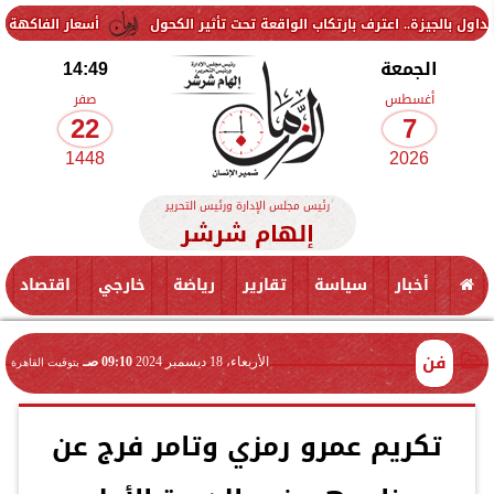
عترف بارتكاب الواقعة تحت تأثير الكحول
أسعار الفاكهة اليوم الجمعة 7 أغسطس 2026 في الأسواق.. الموز بكام
الجمعة
14:49
أغسطس
صفر
22
7
1448
2026
رئيس مجلس الإدارة ورئيس التحرير
إلهام شرشر
أخبار
سياسة
تقارير
رياضة
خارجي
اقتصاد
فن
الأربعاء، 18 ديسمبر 2024
09:10 صـ
بتوقيت القاهرة
تكريم عمرو رمزي وتامر فرج عن