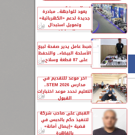
إحلال السيارات المتهالكة
يعود للواجهة.. مبادرة
جديدة لدعم «الكهربائية»
وتمويل استبدال
السيارات...
ضبط عامل يدير صفحة لبيع
الأسلحة البيضاء.. والتحفظ
على 87 قطعة وسلاح...
آخر موعد للتقديم في
مدارس STEM 2026..
التعليم تحدد موعد اختبارات
القبول
القبض على صاحب شركة
لتنفيذ حكم بالحبس في
قضية «إيصال أمانة»
بالقاهرة