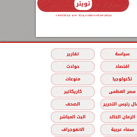
تويتر
Tweets by elzmannewseg
سياسة
تقارير
اقتصاد
حوادث
تكنولوجيا
منوعات
مصر العظمى
كاريكاتير
ل رئيس التحرير
الصحف
الزمان الخالد
البث المباشر
سماء عربية
الانفوجراف