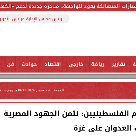
ة يعود للواجهة.. مبادرة جديدة لدعم «الكهربائية» وتمويل 
رئيس مجلس الإدارة ورئيس التحرير
ة
تقارير
رياضة
خارجي
اقتصاد
حوادث
فن
الجمعة، 20 ديسمبر 2024
04:18 مـ
بتوقيت الق
م الفلسطينيين: نثمن الجهود المصرية
العدوان على غزة