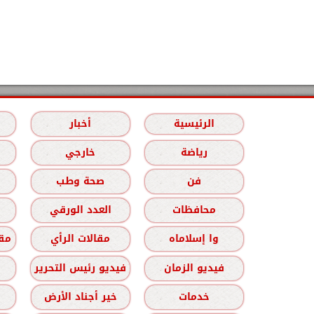
الرئيسية
أخبار
رياضة
خارجي
فن
صحة وطب
محافظات
العدد الورقي
وا إسلاماه
مقالات الرأي
مقا
فيديو الزمان
فيديو رئيس التحرير
خدمات
خير أجناد الأرض