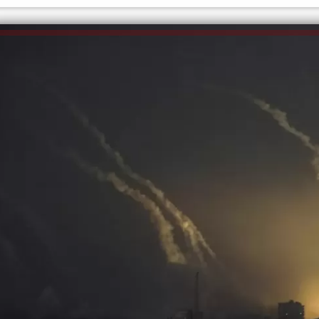
الكاتبة إلهام شرشر تهنئ الرئيس
السيسي بعيد ميلاده وتُشيد بجهوده
إلهام شرشر تكتب: دي مبقتش كورة..
في بناء الدولة
دي سياسة