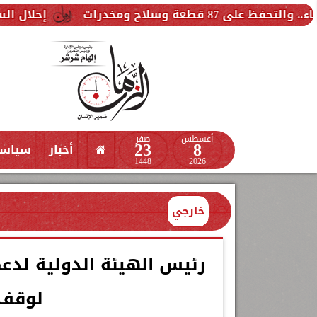
رات
إحلال السيارات المتهالك
أغسطس
صفر
23
8
أخبار
سياس
1448
2026
خارجي
رئيس الهيئة الدولية لدع
لوقف 