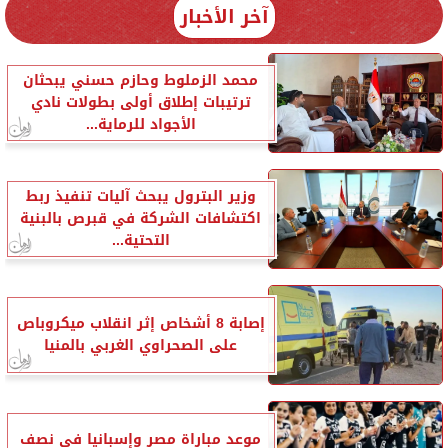
آخر الأخبار
محمد الزملوط وحازم حسني يبحثان
ترتيبات إطلاق أولى بطولات نادي
الأجواد للرماية...
وزير البترول يبحث آليات تنفيذ ربط
اكتشافات الشركة في قبرص بالبنية
التحتية...
إصابة 8 أشخاص إثر انقلاب ميكروباص
على الصحراوي الغربي بالمنيا
موعد مباراة مصر وإسبانيا في نصف