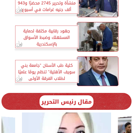
منشآة وتحرير 2745 محضرًا و943
ألف جنيه غرامات في أسبوع
جهود رقابية مكثفة لحماية
المستهلك وضبط الأسواق
بالإسكندرية
كلية طب الأسنان ”جامعة بني
سويف الأهلية” تنظم يومًا علميًا
لطلاب الفرقة الأولى
مقال رئيس التحرير