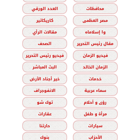
محافظات
العدد الورقي
مصر العظمى
كاريكاتير
وا إسلاماه
مقالات الرأي
مقال رئيس التحرير
الصحف
فيديو الزمان
فيديو رئيس التحرير
الزمان الخالد
البث المباشر
خدمات
خير أجناد الأرض
سماء عربية
الانفوجراف
رؤى و أحلام
توك شو
مرأة و طفل
عقارات
سيارات
حارتنا
الأحزاب
بنوك