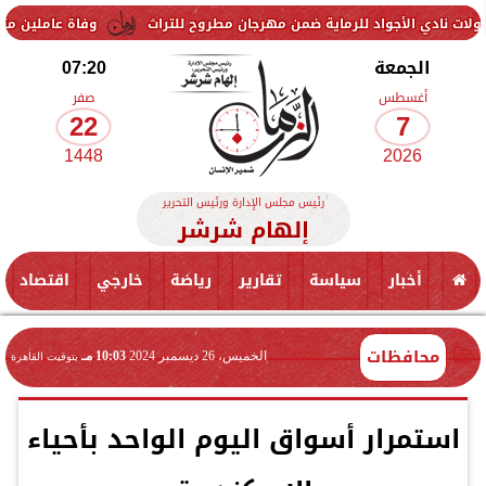
واد للرماية ضمن مهرجان مطروح للتراث
وفاة عاملين متأثرين بإصابتهما 
الجمعة
07:20
أغسطس
صفر
22
7
1448
2026
رئيس مجلس الإدارة ورئيس التحرير
إلهام شرشر
أخبار
سياسة
تقارير
رياضة
خارجي
اقتصاد
محافظات
الخميس، 26 ديسمبر 2024
10:03 مـ
بتوقيت القاهرة
استمرار أسواق اليوم الواحد بأحياء