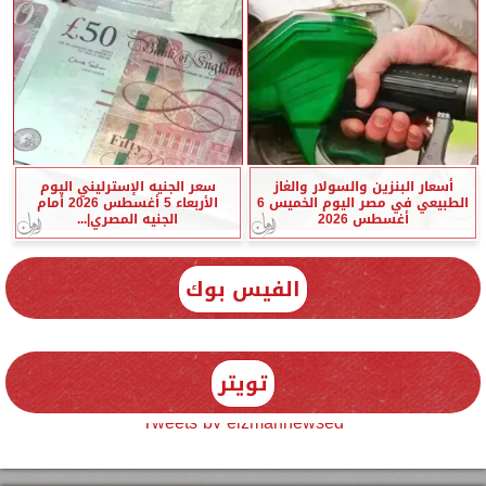
أسعار البنزين والسولار والغاز
سعر الجنيه الإسترليني اليوم
الطبيعي في مصر اليوم الخميس 6
الأربعاء 5 أغسطس 2026 أمام
أغسطس 2026
الجنيه المصري|...
الفيس بوك
تويتر
Tweets by elzmannewseg