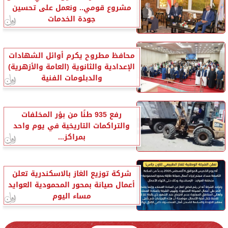
مشروع قومي.. ونعمل على تحسين
جودة الخدمات
محافظ مطروح يكرم أوائل الشهادات
الإعدادية والثانوية (العامة والأزهرية)
والدبلومات الفنية
رفع 935 طنًا من بؤر المخلفات
والتراكمات التاريخية في يوم واحد
بمراكز...
شركة توزيع الغاز بالاسكندرية تعلن
أعمال صيانة بمحور المحمودية العوايد
مساء اليوم