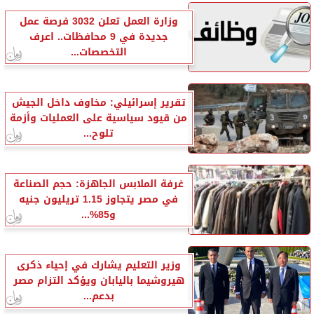
وزارة العمل تعلن 3032 فرصة عمل
جديدة في 9 محافظات.. اعرف
التخصصات...
تقرير إسرائيلي: مخاوف داخل الجيش
من قيود سياسية على العمليات وأزمة
تلوح...
غرفة الملابس الجاهزة: حجم الصناعة
في مصر يتجاوز 1.15 تريليون جنيه
و85%...
وزير التعليم يشارك في إحياء ذكرى
هيروشيما باليابان ويؤكد التزام مصر
بدعم...