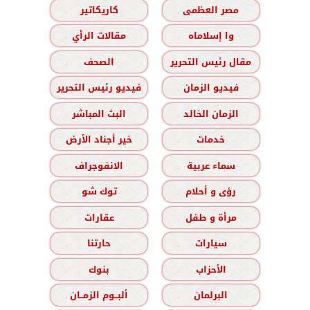
مصر العظمى
كاريكاتير
وا إسلاماه
مقالات الرأي
مقال رئيس التحرير
الصحف
فيديو الزمان
فيديو رئيس التحرير
الزمان الخالد
البث المباشر
خدمات
خير أجناد الأرض
سماء عربية
الانفوجراف
رؤى و أحلام
توك شو
مرأة و طفل
عقارات
سيارات
حارتنا
الأحزاب
بنوك
البرلمان
ألبــوم الزمــان