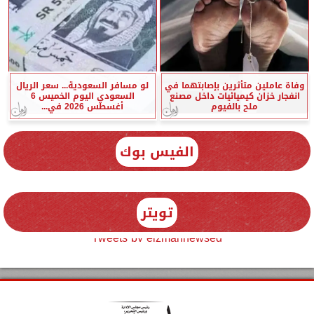
وفاة عاملين متأثرين بإصابتهما في
لو مسافر السعودية... سعر الريال
انفجار خزان كيميائيات داخل مصنع
السعودي اليوم الخميس 6
ملح بالفيوم
أغسطس 2026 في...
الفيس بوك
تويتر
Tweets by elzmannewseg