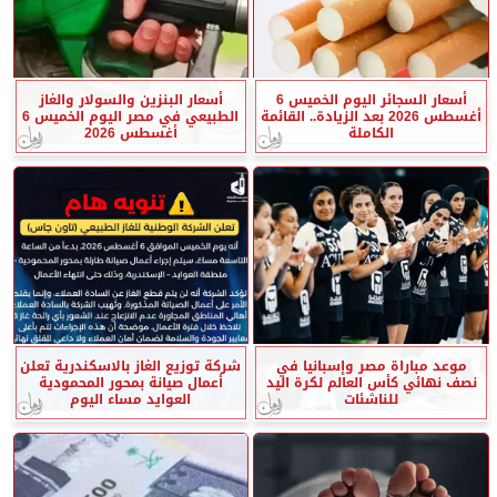
أسعار السجائر اليوم الخميس 6
أسعار البنزين والسولار والغاز
أغسطس 2026 بعد الزيادة.. القائمة
الطبيعي في مصر اليوم الخميس 6
الكاملة
أغسطس 2026
موعد مباراة مصر وإسبانيا في
شركة توزيع الغاز بالاسكندرية تعلن
نصف نهائي كأس العالم لكرة اليد
أعمال صيانة بمحور المحمودية
للناشئات
العوايد مساء اليوم