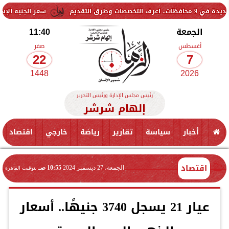
سعر الجنيه الإسترليني اليوم الجمعة 7 أغسطس 2026 أمام الجنيه المصري| تح
الجمعة
11:40
أغسطس
صفر
22
7
1448
2026
رئيس مجلس الإدارة ورئيس التحرير
إلهام شرشر
أخبار
سياسة
تقارير
رياضة
خارجي
اقتصاد
اقتصاد
الجمعة، 27 ديسمبر 2024
10:55 صـ
بتوقيت القاهرة
عيار 21 يسجل 3740 جنيهًا.. أسعار