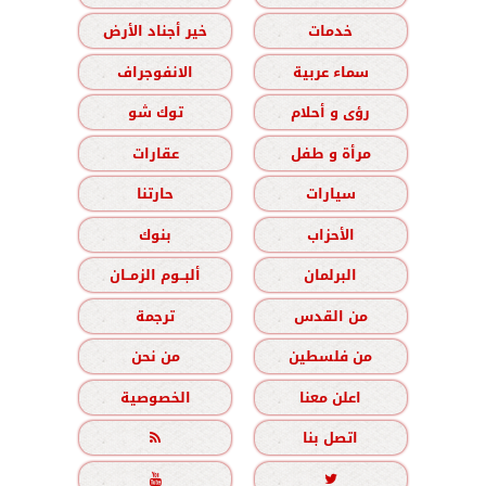
خدمات
خير أجناد الأرض
سماء عربية
الانفوجراف
رؤى و أحلام
توك شو
مرأة و طفل
عقارات
سيارات
حارتنا
الأحزاب
بنوك
البرلمان
ألبــوم الزمــان
من القدس
ترجمة
من فلسطين
من نحن
اعلن معنا
الخصوصية
اتصل بنا


