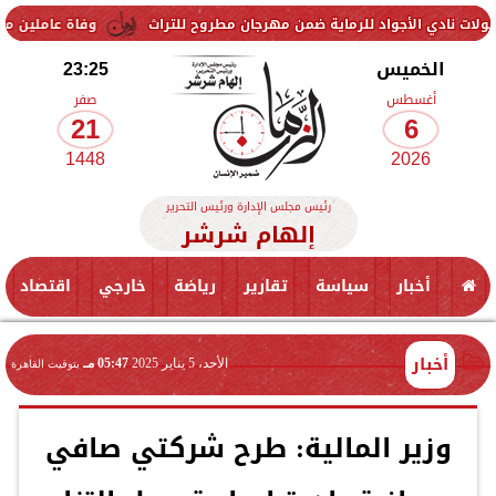
 الأجواد للرماية ضمن مهرجان مطروح للتراث
وفاة عاملين متأثرين بإصاب
الخميس
23:25
أغسطس
صفر
21
6
1448
2026
رئيس مجلس الإدارة ورئيس التحرير
إلهام شرشر
أخبار
سياسة
تقارير
رياضة
خارجي
اقتصاد
أخبار
الأحد، 5 يناير 2025
05:47 مـ
بتوقيت القاهرة
وزير المالية: طرح شركتي صافي