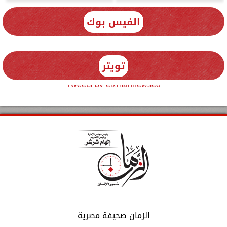
الفيس بوك
تويتر
Tweets by elzmannewseg
الزمان صحيفة مصرية