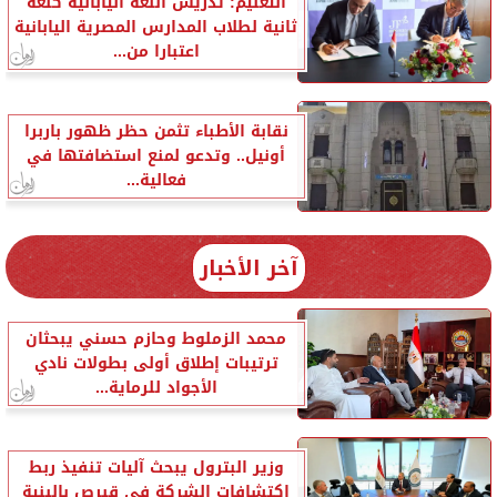
التعليم: تدريس اللغة اليابانية كلغة
ثانية لطلاب المدارس المصرية اليابانية
اعتبارا من...
نقابة الأطباء تثمن حظر ظهور باربرا
أونيل.. وتدعو لمنع استضافتها في
فعالية...
آخر الأخبار
محمد الزملوط وحازم حسني يبحثان
ترتيبات إطلاق أولى بطولات نادي
الأجواد للرماية...
وزير البترول يبحث آليات تنفيذ ربط
اكتشافات الشركة في قبرص بالبنية