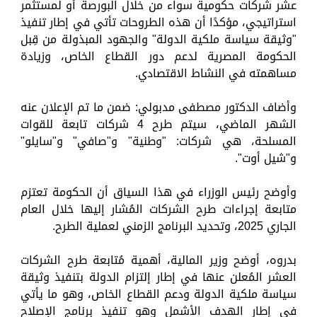
عشر شركات حكومية سواء من خلال البورصة أو لمستثمر
استراتيجي، مؤكدًا أن هذه الطروحات تأتي في إطار تنفيذ
"وثيقة سياسة ملكية الدولة" والجهود المبذولة من قِبل
الحكومة المصرية لدعم دور القطاع الخاص، وزيادة
مساهمته في النشاط الاقتصادي.
وأضاف الدكتور مصطفى مدبولي: ضمن ما تم الإعلان عنه
الشهر الماضي، سيتم طرح 4 شركات تابعة للقوات
المسلحة، هي شركات: "وطنية" و"صافي" و"سايلو"
و"شيل أوت".
وأوضح رئيس الوزراء في هذا السياق أن الحكومة تعتزم
متابعة إجراءات طرح الشركات المُشار إليها خلال العام
الجاري 2025، وتحديد البرنامج الزمني لعملية الطرح.
بدروه، أوضح وزير المالية، أهمية مُتابعة طرح الشركات
العشر المُعلن عنها في إطار إلتزام الدولة بتنفيذ وثيقة
سياسة ملكية الدولة ودعم القطاع الخاص، وهو ما يأتي
في إطار الهدف الأشمل وهو تنفيذ برنامج الإصلاح