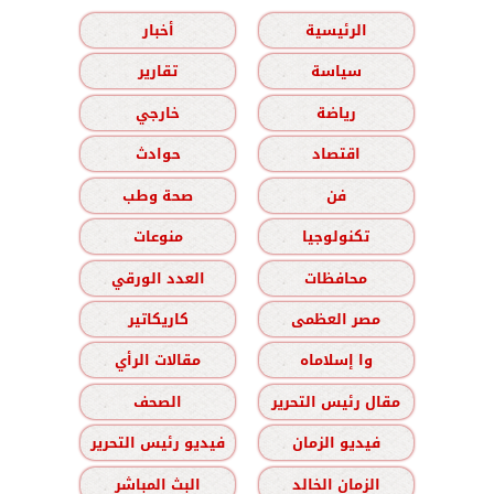
الرئيسية
أخبار
سياسة
تقارير
رياضة
خارجي
اقتصاد
حوادث
فن
صحة وطب
تكنولوجيا
منوعات
محافظات
العدد الورقي
مصر العظمى
كاريكاتير
وا إسلاماه
مقالات الرأي
مقال رئيس التحرير
الصحف
فيديو الزمان
فيديو رئيس التحرير
الزمان الخالد
البث المباشر