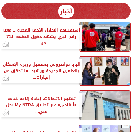
أخبار
استقبلهم الهلال الأحمر المصري.. معبر
رفح البري يشهد دخول الدفعة الـ71
من...
البابا تواضروس يستقبل وزيرة الإسكان
بالعلمين الجديدة ويشيد بما تحقق من
إنجازات...
تنظيم الاتصالات: إعادة إتاحة خدمة
«أرقامي» عبر تطبيق My NTRA بحل
فني...