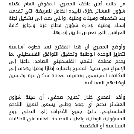
من جانبه أعلن عاكف المصري، المفوض العام لهيئة
شؤون العشائر بغزة، تأييده الكامل للعريضة التي تقدمت
بها شخصيات وهيئات وطنية، والتي دعت إلى تشكيل لجنة
إسناد وطنية لإدارة شؤون قطاع غزة وتجاوز كافة
العراقيل التي تعترض طريق إنجازها.
وأوضح المصري أن هذا المقترح يُعد خطوة أساسية
لتعزيز الوحدة الوطنية وتحقيق التوافق الفلسطيني بما
يخدم مصلحة الشعب الفلسطيني الصامد، داعيًا إلى
الإسراع في تنفيذ المقترح باعتباره إطارًا وطنيًا يهدف إلى
التكاتف المجتمعي وتخفيف معاناة سكان غزة وتحسين
أوضاعهم المعيشية.
وأكد المصري خلال تصريح صحفي، أن هيئة شؤون
العشائر تدعم أي جهد وطني يسعى لتعزيز التلاحم
الفلسطيني، داعيًا جميع الأطراف إلى التحلي بروح
المسؤولية الوطنية وتغليب المصلحة العامة على الخلافات
السياسية أو الشخصية.