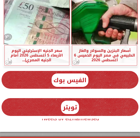
أسعار البنزين والسولار والغاز
سعر الجنيه الإسترليني اليوم
الطبيعي في مصر اليوم الخميس 6
الأربعاء 5 أغسطس 2026 أمام
أغسطس 2026
الجنيه المصري|...
الفيس بوك
تويتر
Tweets by elzmannewseg