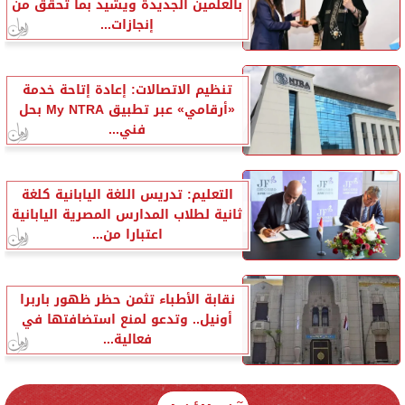
بالعلمين الجديدة ويشيد بما تحقق من
إنجازات...
تنظيم الاتصالات: إعادة إتاحة خدمة
«أرقامي» عبر تطبيق My NTRA بحل
فني...
التعليم: تدريس اللغة اليابانية كلغة
ثانية لطلاب المدارس المصرية اليابانية
اعتبارا من...
نقابة الأطباء تثمن حظر ظهور باربرا
أونيل.. وتدعو لمنع استضافتها في
فعالية...