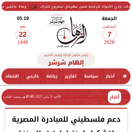
أجواد للرماية ضمن مهرجان مطروح للتراث
وفاة عاملين متأثرين بإصابتهم
الجمعة
05:19
أغسطس
صفر
22
7
1448
2026
رئيس مجلس الإدارة ورئيس التحرير
إلهام شرشر
أخبار
سياسة
تقارير
رياضة
خارجي
اقتصاد
أخبار
الأحد، 5 يناير 2025
07:05 مـ
بتوقيت القاهرة
دعم فلسطيني للمبادرة المصرية