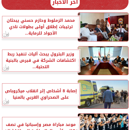
آخر الأخبار
محمد الزملوط وحازم حسني يبحثان
ترتيبات إطلاق أولى بطولات نادي
الأجواد للرماية...
وزير البترول يبحث آليات تنفيذ ربط
اكتشافات الشركة في قبرص بالبنية
التحتية...
إصابة 8 أشخاص إثر انقلاب ميكروباص
على الصحراوي الغربي بالمنيا
موعد مباراة مصر وإسبانيا في نصف