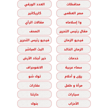
محافظات
العدد الورقي
مصر العظمى
كاريكاتير
وا إسلاماه
مقالات الرأي
مقال رئيس التحرير
الصحف
فيديو الزمان
فيديو رئيس التحرير
الزمان الخالد
البث المباشر
خدمات
خير أجناد الأرض
سماء عربية
الانفوجراف
رؤى و أحلام
توك شو
مرأة و طفل
عقارات
سيارات
حارتنا
الأحزاب
بنوك