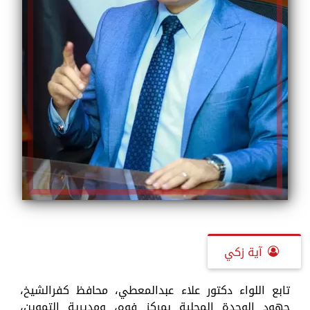
آية زكي
تابع اللواء دكتور علاء عبدالمعطي، محافظ كفرالشيخ،
جهود الوحدة المحلية بمركز فوه، ومديرية التموين،