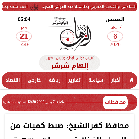
عب المغربي بمناسبة عيد العرش المجيد
أحمد سعد يطلق «الألبوم الإلك
الخميس
05:04
أغسطس
صفر
21
6
1448
2026
رئيس مجلس الإدارة ورئيس التحرير
إلهام شرشر
أخبار
سياسة
تقارير
رياضة
خارجي
اقتصاد
محافظات
الثلاثاء، 7 يناير 2025
12:30 مـ
بتوقيت القاهرة
محافظ كفرالشيخ: ضبط كميات من