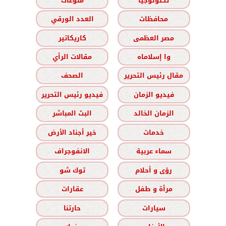
تكنولوجيا
منوعات
محافظات
العدد الورقي
مصر العظمى
كاريكاتير
وا إسلاماه
مقالات الرأي
مقال رئيس التحرير
الصحف
فيديو الزمان
فيديو رئيس التحرير
الزمان الخالد
البث المباشر
خدمات
خير أجناد الأرض
سماء عربية
الانفوجراف
رؤى و أحلام
توك شو
مرأة و طفل
عقارات
سيارات
حارتنا