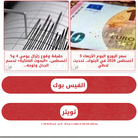
سعر اليورو اليوم الأربعاء 5
حقيقة وقوع زلزال يومي 4 و5
أغسطس 2026 في البنوك.. تحديث
أغسطس.. «البحوث الفلكية» تحسم
لحظي
الجدل وتوجه...
الفيس بوك
تويتر
Tweets by elzmannewseg