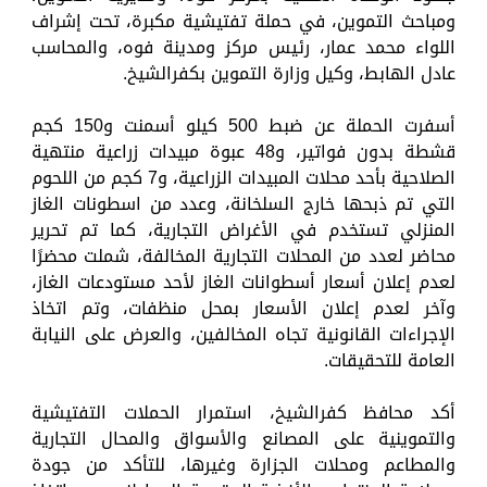
ومباحث التموين، في حملة تفتيشية مكبرة، تحت إشراف
اللواء محمد عمار، رئيس مركز ومدينة فوه، والمحاسب
عادل الهابط، وكيل وزارة التموين بكفرالشيخ.
أسفرت الحملة عن ضبط 500 كيلو أسمنت و150 كجم
قشطة بدون فواتير، و48 عبوة مبيدات زراعية منتهية
الصلاحية بأحد محلات المبيدات الزراعية، و7 كجم من اللحوم
التي تم ذبحها خارج السلخانة، وعدد من اسطونات الغاز
المنزلي تستخدم في الأغراض التجارية، كما تم تحرير
محاضر لعدد من المحلات التجارية المخالفة، شملت محضرًا
لعدم إعلان أسعار أسطوانات الغاز لأحد مستودعات الغاز،
وآخر لعدم إعلان الأسعار بمحل منظفات، وتم اتخاذ
الإجراءات القانونية تجاه المخالفين، والعرض على النيابة
العامة للتحقيقات.
أكد محافظ كفرالشيخ، استمرار الحملات التفتيشية
والتموينية على المصانع والأسواق والمحال التجارية
والمطاعم ومحلات الجزارة وغيرها، للتأكد من جودة