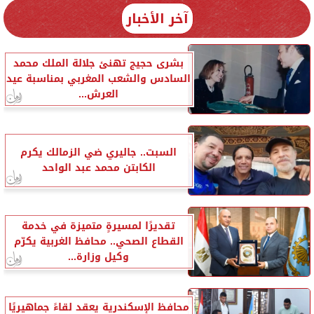
آخر الأخبار
بشرى حجيج تهنئ جلالة الملك محمد
السادس والشعب المغربي بمناسبة عيد
العرش...
السبت.. جاليري ضي الزمالك يكرم
الكابتن محمد عبد الواحد
تقديرًا لمسيرةٍ متميزة في خدمة
القطاع الصحي.. محافظ الغربية يكرّم
وكيل وزارة...
محافظ الإسكندرية يعقد لقاءً جماهيريًا