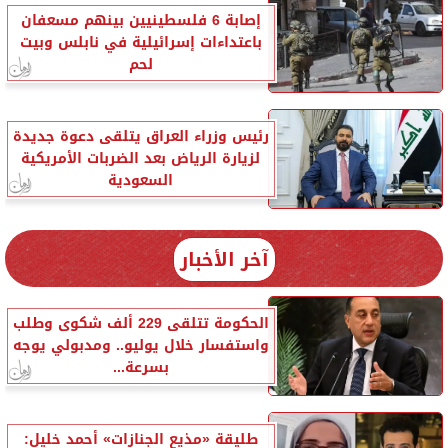
إصابة 6 فلسطينيين بينهم مسعفان
باعتداءات إسرائيلية في نابلس وبيت
لحم
رئيس وزراء العراق يتلقى دعوة جديدة
لزيارة الرياض بعد الضربات الأمريكية
السعودية
آخر الأخبار
الحكومة تتلقى 229 ألف شكوى وطلب
واستفسار خلال يوليو.. ومدبولي يوجه
بسرعة...
طليقة «مذيع الجنازات» أحمد خليل: