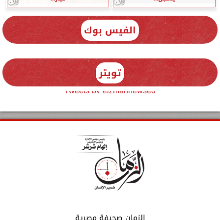
الفيس بوك
تويتر
Tweets by elzmannewseg
الزمان صحيفة مصرية