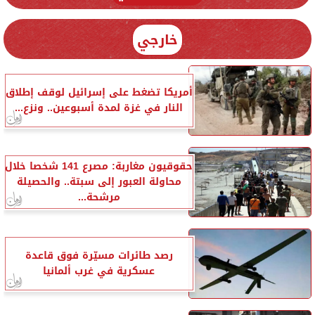
خارجي
أمريكا تضغط على إسرائيل لوقف إطلاق
النار في غزة لمدة أسبوعين.. ونزع...
حقوقيون مغاربة: مصرع 141 شخصا خلال
محاولة العبور إلى سبتة.. والحصيلة
مرشحة...
رصد طائرات مسيّرة فوق قاعدة
عسكرية في غرب ألمانيا