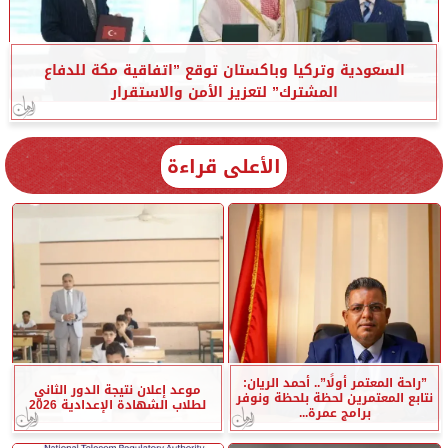
السعودية وتركيا وباكستان توقع ”اتفاقية مكة للدفاع
المشترك” لتعزيز الأمن والاستقرار
الأعلى قراءة
”راحة المعتمر أولًا”.. أحمد الريان:
موعد إعلان نتيجة الدور الثاني
نتابع المعتمرين لحظة بلحظة ونوفر
لطلاب الشهادة الإعدادية 2026
برامج عمرة...