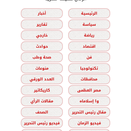
الرئيسية
أخبار
سياسة
تقارير
رياضة
خارجي
اقتصاد
حوادث
فن
صحة وطب
تكنولوجيا
منوعات
محافظات
العدد الورقي
مصر العظمى
كاريكاتير
وا إسلاماه
مقالات الرأي
مقال رئيس التحرير
الصحف
فيديو الزمان
فيديو رئيس التحرير