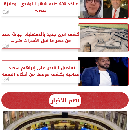
«باخد 400 جنيه شهريًا لولادي.. وعايزة
حقي»
كشف أثري جديد بالدقهلية.. جبانة تمتد
من عصر ما قبل الأسرات حتى...
تفاصيل القبض على إبراهيم سعيد..
محاميه يكشف موقفه من أحكام النفقة
أهم الأخبار