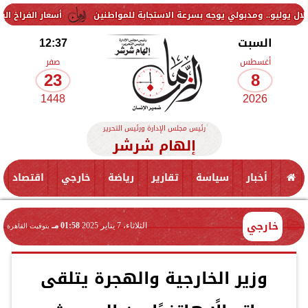
أسعار الفراخ اليوم السبت 8 أغسطس 2026.. تراجع واستقرار في بورصة الدواجن
السبت
12:37
أغسطس
صفر
23
8
1448
2026
رئيس مجلس الإدارة ورئيس التحرير
إلهام شرشر
أخبار
سياسة
تقارير
رياضة
خارجي
اقتصاد
خارجي
الثلاثاء، 7 يناير 2025
01:58 مـ
بتوقيت القاهرة
وزير الخارجية والهجرة يتلقى