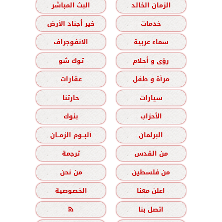
الزمان الخالد
البث المباشر
خدمات
خير أجناد الأرض
سماء عربية
الانفوجراف
رؤى و أحلام
توك شو
مرأة و طفل
عقارات
سيارات
حارتنا
الأحزاب
بنوك
البرلمان
ألبــوم الزمــان
من القدس
ترجمة
من فلسطين
من نحن
اعلن معنا
الخصوصية
اتصل بنا
