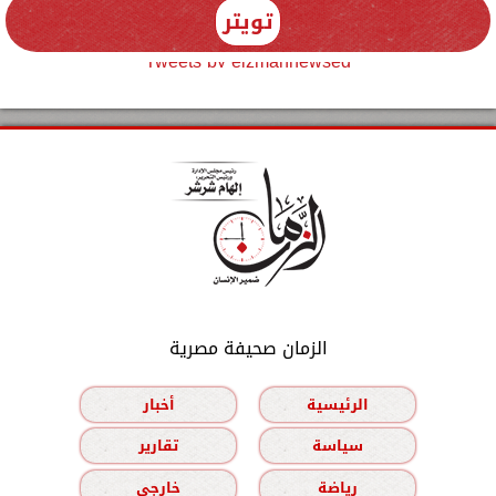
تويتر
Tweets by elzmannewseg
الزمان صحيفة مصرية
الرئيسية
أخبار
سياسة
تقارير
رياضة
خارجي