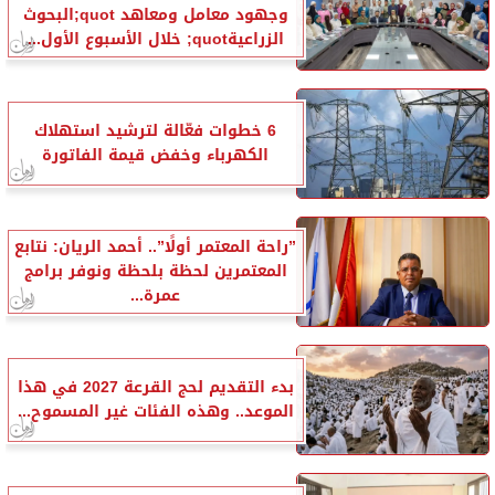
وجهود معامل ومعاهد quot;البحوث
الزراعيةquot; خلال الأسبوع الأول...
6 خطوات فعّالة لترشيد استهلاك
الكهرباء وخفض قيمة الفاتورة
”راحة المعتمر أولًا”.. أحمد الريان: نتابع
المعتمرين لحظة بلحظة ونوفر برامج
عمرة...
بدء التقديم لحج القرعة 2027 في هذا
الموعد.. وهذه الفئات غير المسموح...