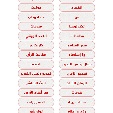
اقتصاد
حوادث
فن
صحة وطب
تكنولوجيا
منوعات
محافظات
العدد الورقي
مصر العظمى
كاريكاتير
وا إسلاماه
مقالات الرأي
مقال رئيس التحرير
الصحف
فيديو الزمان
فيديو رئيس التحرير
الزمان الخالد
البث المباشر
خدمات
خير أجناد الأرض
سماء عربية
الانفوجراف
رؤى و أحلام
توك شو