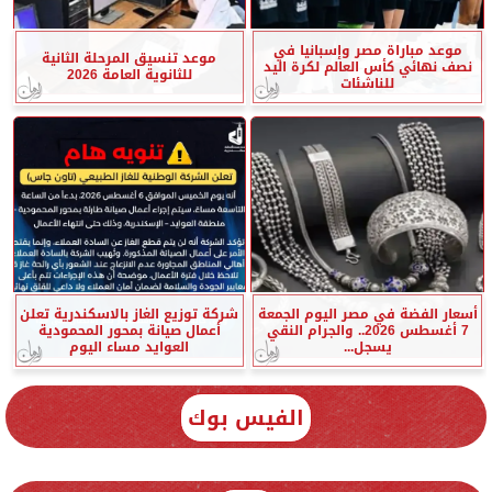
موعد مباراة مصر وإسبانيا في
موعد تنسيق المرحلة الثانية
نصف نهائي كأس العالم لكرة اليد
للثانوية العامة 2026
للناشئات
أسعار الفضة في مصر اليوم الجمعة
شركة توزيع الغاز بالاسكندرية تعلن
7 أغسطس 2026.. والجرام النقي
أعمال صيانة بمحور المحمودية
يسجل...
العوايد مساء اليوم
الفيس بوك