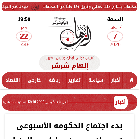
150 طنًا من المخلفات
عودة ضخ المياه تدريجيًا لمناطق 
الجمعة
19:50
أغسطس
صفر
22
7
1448
2026
رئيس مجلس الإدارة ورئيس التحرير
إلهام شرشر
أخبار
سياسة
تقارير
رياضة
خارجي
اقتصاد
أخبار
الأربعاء، 8 يناير 2025
12:46 مـ
بتوقيت القاهرة
بدء اجتماع الحكومة الأسبوعى