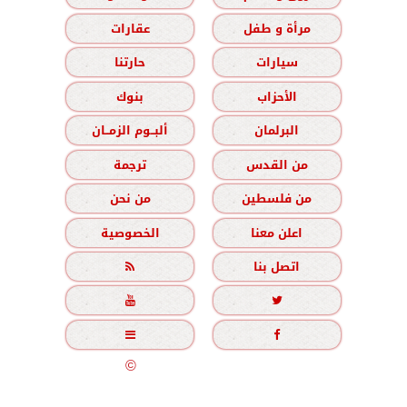
مرأة و طفل
عقارات
سيارات
حارتنا
الأحزاب
بنوك
البرلمان
ألبــوم الزمــان
من القدس
ترجمة
من فلسطين
من نحن
اعلن معنا
الخصوصية
اتصل بنا





جميع الحقوق محفوظة
©