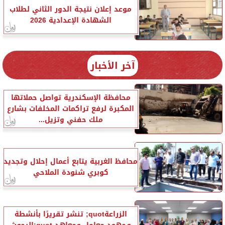
موعد إعلان نتيجة الدور الثاني لطلاب
الشهادة الإعدادية 2026
آخر الأخبار
محافظة الإسكندرية تواصل حملاتها
المكبرة لرفع تراكمات المخلفات بشارع
ملك حفني وتزيل...
محافظ الغربية يتابع أعمال إحلال وتجديد
كوبري شنودة الملاحي
الزراعةquot; تنشر تقريرًا بأنشطة