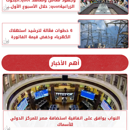
وجهود معامل ومعاهد quot;البحوث
الزراعيةquot; خلال الأسبوع الأول...
6 خطوات فعّالة لترشيد استهلاك
الكهرباء وخفض قيمة الفاتورة
أهم الأخبار
النواب يوافق على اتفاقية استضافة مصر للمركز الدولي
للأسماك