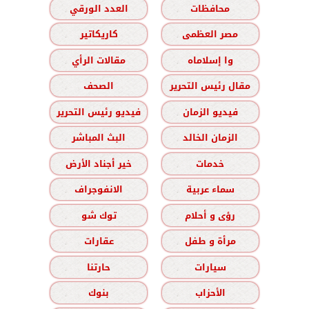
محافظات
العدد الورقي
مصر العظمى
كاريكاتير
وا إسلاماه
مقالات الرأي
مقال رئيس التحرير
الصحف
فيديو الزمان
فيديو رئيس التحرير
الزمان الخالد
البث المباشر
خدمات
خير أجناد الأرض
سماء عربية
الانفوجراف
رؤى و أحلام
توك شو
مرأة و طفل
عقارات
سيارات
حارتنا
الأحزاب
بنوك