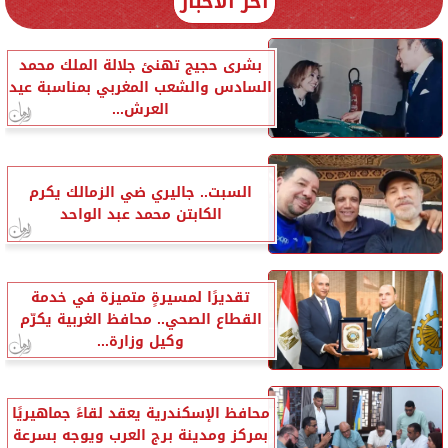
آخر الأخبار
بشرى حجيج تهنئ جلالة الملك محمد
السادس والشعب المغربي بمناسبة عيد
العرش...
السبت.. جاليري ضي الزمالك يكرم
الكابتن محمد عبد الواحد
تقديرًا لمسيرةٍ متميزة في خدمة
القطاع الصحي.. محافظ الغربية يكرّم
وكيل وزارة...
محافظ الإسكندرية يعقد لقاءً جماهيريًا
بمركز ومدينة برج العرب ويوجه بسرعة