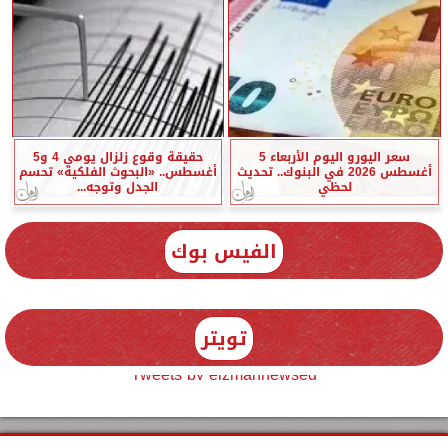
سعر اليورو اليوم الأربعاء 5
حقيقة وقوع زلزال يومي 4 و5
أغسطس 2026 في البنوك.. تحديث
أغسطس.. «البحوث الفلكية» تحسم
لحظي
الجدل وتوجه...
الفيس بوك
تويتر
Tweets by elzmannewseg