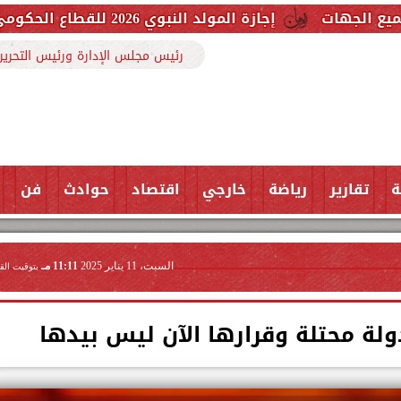
إجازة المولد النبوي 2026 للقطاع الحكومي والخاص.. اعرف الموعد وعدد أيام العطلة
رئيس مجلس الإدارة ورئيس التحرير
ة
تقارير
رياضة
خارجي
اقتصاد
حوادث
فن
السبت، 11 يناير 2025
11:11 مـ
بتوقيت الق
ولة محتلة وقرارها الآن ليس بيدها