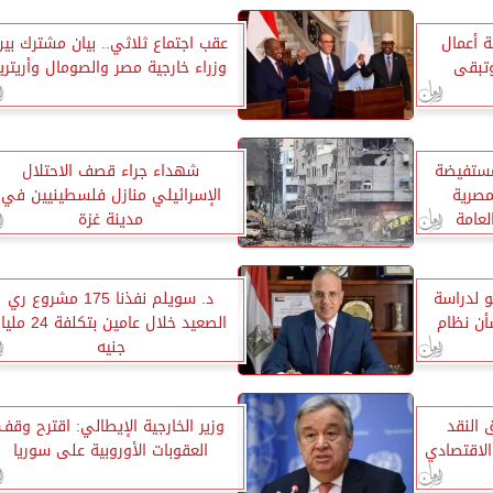
ة أعمال
عقب اجتماع ثلاثي.. بيان مشترك بين
وتبقى
وزراء خارجية مصر والصومال وأريتريا
مستفيضة
شهداء جراء قصف الاحتلال
مصرية
الإسرائيلي منازل فلسطينيين في
لعامة
مدينة غزة
و لدراسة
د. سويلم نفذنا 175 مشروع ري
ن نظام
الصعيد خلال عامين بتكلفة 24 م
جنيه
النقد
وزير الخارجية الإيطالي: اقترح وقف
الاقتصادي
العقوبات الأوروبية على سوريا