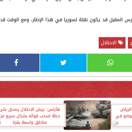
س المقبل قد يكون نقلة لسوريا في هذا الإطار، ومع الوقت قد
الاحتلال
الرياض
هآرتس: جيش الاحتلال يصدق على
الوضع في
خطة لسحب قواته بشكل سريع من
مناطق واسعة بغزة