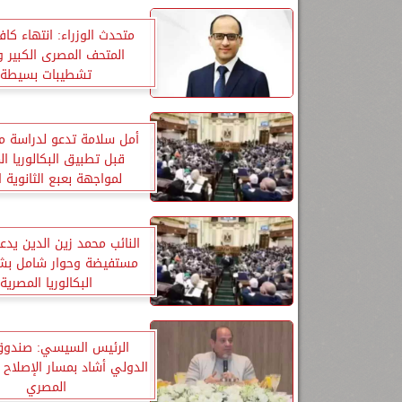
متحدث الوزراء: انتهاء كاف
المتحف المصرى الكبير 
تشطيبات بسيطة
أمل سلامة تدعو لدراسة 
قبل تطبيق البكالوريا ال
لمواجهة بعبع الثانوية ا
النائب محمد زين الدين يدع
مستفيضة وحوار شامل بشأ
البكالوريا المصرية
الرئيس السيسي: صندوق 
الدولي أشاد بمسار الإصلاح 
المصري