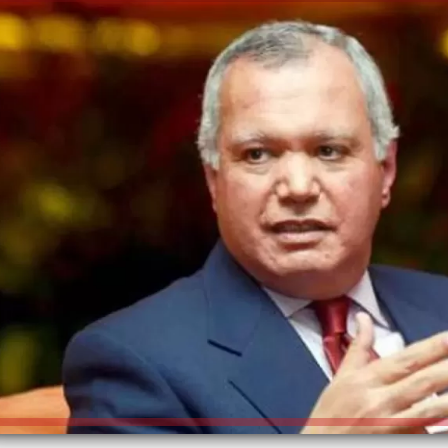
الكاتبة إلهام شرشر تهنئ الرئيس
السيسي بعيد ميلاده وتُشيد بجهوده
إلهام شرشر تكتب: دي مبقتش كورة..
في بناء الدولة
دي سياسة