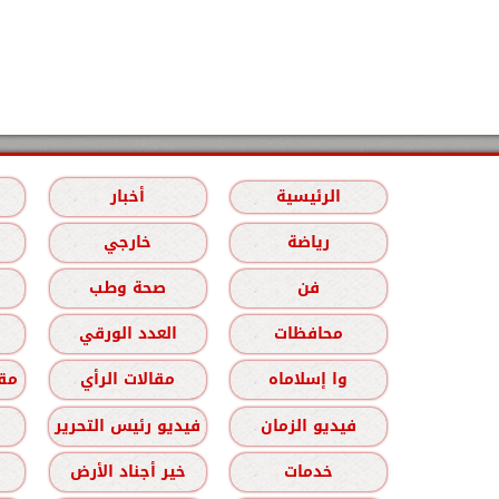
الرئيسية
أخبار
رياضة
خارجي
فن
صحة وطب
محافظات
العدد الورقي
وا إسلاماه
مقالات الرأي
مقا
فيديو الزمان
فيديو رئيس التحرير
خدمات
خير أجناد الأرض