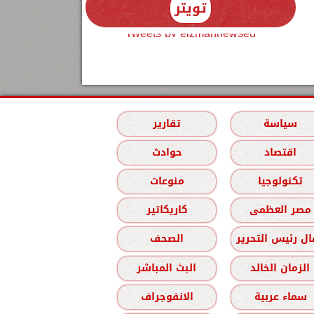
تويتر
Tweets by elzmannewseg
سياسة
تقارير
اقتصاد
حوادث
تكنولوجيا
منوعات
مصر العظمى
كاريكاتير
ل رئيس التحرير
الصحف
الزمان الخالد
البث المباشر
سماء عربية
الانفوجراف