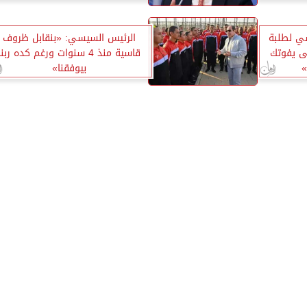
سي لطلبة
الرئيس السيسي: «بنقابل ظروف
عى يفوتك
قاسية منذ 4 سنوات ورغم كده ربنا
»
بيوفقنا»