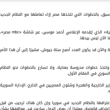
أسبق، بالخطوات التي تتخذها مصر إزاء تعاملها مع النظام الجديد
وقال خلال مداخلة هاتفية مع برنامج «الحكاية» الذي يُقدمه الإعلامي أحمد موسى، عبر شاشة «mbc مصر»،
ا الآن ليس بيدها.
 والآن قد يكون العدد أصبح ستة جيوش، مشيرًا إلى أن هذا الأمر
وتتخذ خطوات مدروسة بعناية، ولا تسارع بالخطوات نحو النظام
لسوري في المقام الأول.
ر الخارجية والهجرة وشئون المصريين في الخارج، الإدارة السورية
.
عترافها بالنظام الجديد في سوريا وإن كان هناك ترحيب من قبل
تراف قانونية، معتبرًا أن بعض الدول سارعت في مواقفها بشأن