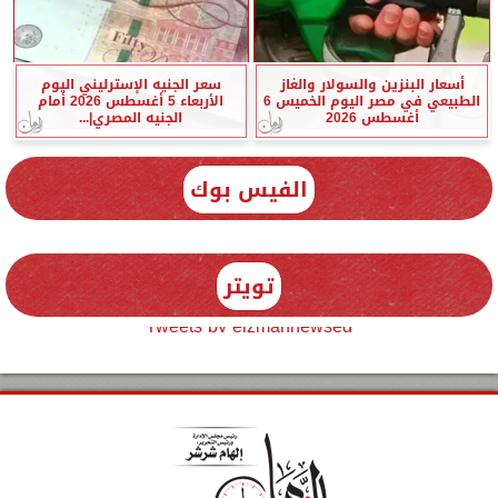
أسعار البنزين والسولار والغاز
سعر الجنيه الإسترليني اليوم
الطبيعي في مصر اليوم الخميس 6
الأربعاء 5 أغسطس 2026 أمام
أغسطس 2026
الجنيه المصري|...
الفيس بوك
تويتر
Tweets by elzmannewseg