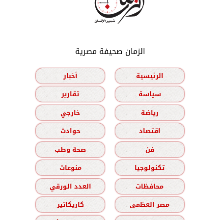
الزمان صحيفة مصرية
الرئيسية
أخبار
سياسة
تقارير
رياضة
خارجي
اقتصاد
حوادث
فن
صحة وطب
تكنولوجيا
منوعات
محافظات
العدد الورقي
مصر العظمى
كاريكاتير