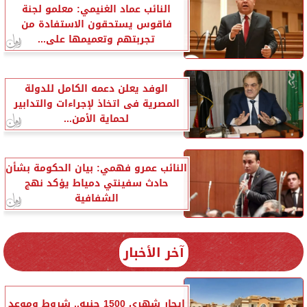
النائب عماد الغنيمي: معلمو لجنة
فاقوس يستحقون الاستفادة من
تجربتهم وتعميمها على...
الوفد يعلن دعمه الكامل للدولة
المصرية فى اتخاذ لإجراءات والتدابير
لحماية الأمن...
النائب عمرو فهمي: بيان الحكومة بشأن
حادث سفينتي دمياط يؤكد نهج
الشفافية
آخر الأخبار
إيجار شهري 1500 جنيه.. شروط وموعد