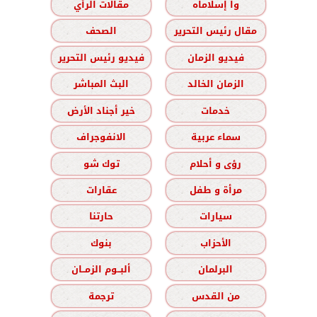
وا إسلاماه
مقالات الرأي
مقال رئيس التحرير
الصحف
فيديو الزمان
فيديو رئيس التحرير
الزمان الخالد
البث المباشر
خدمات
خير أجناد الأرض
سماء عربية
الانفوجراف
رؤى و أحلام
توك شو
مرأة و طفل
عقارات
سيارات
حارتنا
الأحزاب
بنوك
البرلمان
ألبــوم الزمــان
من القدس
ترجمة