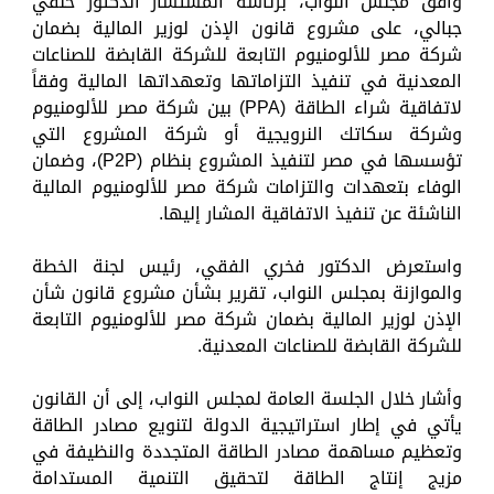
وافق مجلس النواب، برئاسة المستشار الدكتور حنفي
جبالي، على مشروع قانون الإذن لوزير المالية بضمان
شركة مصر للألومنيوم التابعة للشركة القابضة للصناعات
المعدنية في تنفيذ التزاماتها وتعهداتها المالية وفقاً
لاتفاقية شراء الطاقة (PPA) بين شركة مصر للألومنيوم
وشركة سكاتك النرويجية أو شركة المشروع التي
تؤسسها في مصر لتنفيذ المشروع بنظام (P2P)، وضمان
الوفاء بتعهدات والتزامات شركة مصر للألومنيوم المالية
الناشئة عن تنفيذ الاتفاقية المشار إليها.
واستعرض الدكتور فخري الفقي، رئيس لجنة الخطة
والموازنة بمجلس النواب، تقرير بشأن مشروع قانون شأن
الإذن لوزير المالية بضمان شركة مصر للألومنيوم التابعة
للشركة القابضة للصناعات المعدنية.
وأشار خلال الجلسة العامة لمجلس النواب، إلى أن القانون
يأتي في إطار استراتيجية الدولة لتنويع مصادر الطاقة
وتعظيم مساهمة مصادر الطاقة المتجددة والنظيفة في
مزيج إنتاج الطاقة لتحقيق التنمية المستدامة