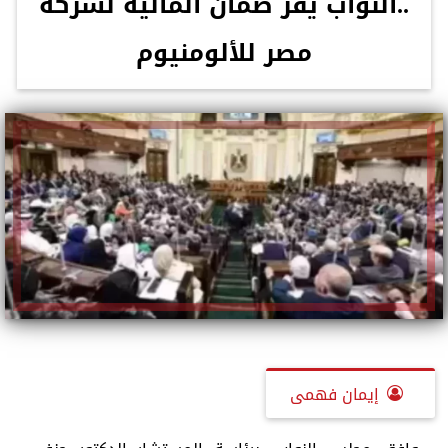
..النواب يقر ضمان المالية لشركة
مصر للألومنيوم
إيمان فهمى