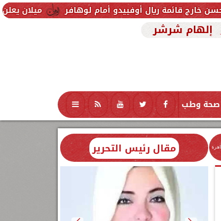
 ريال أوفييدو أمام لوهافر
ميلان يعلن فسخ عقد إسماع
إلهام شرشر
صحة وطب
تكنولوجيا
منوعات
محافظات
مقال رئيس التحرير
اهرة