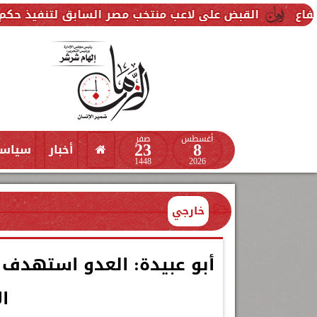
ض على لاعب منتخب مصر السابق لتنفيذ حكم قضائي ضده
أغسطس
صفر
23
8
أخبار
سياس
1448
2026
خارجي
أبو عبيدة: العدو استهدف م
ا