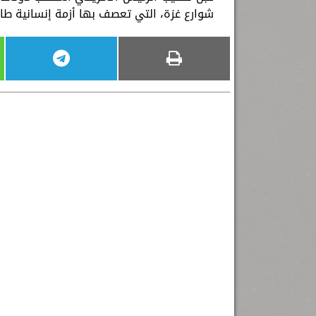
شوارع غزة، التي تعصف بها أزمة إنسانية طاح