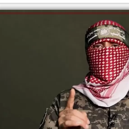
الكاتبة إلهام شرشر تهنئ الرئيس
السيسي بعيد ميلاده وتُشيد بجهوده
إلهام شرشر تكتب: دي مبقتش كورة..
في بناء الدولة
دي سياسة