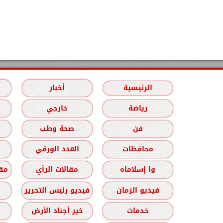
الرئيسية
أخبار
رياضة
خارجي
فن
صحة وطب
محافظات
العدد الورقي
وا إسلاماه
مقالات الرأي
مقا
فيديو الزمان
فيديو رئيس التحرير
خدمات
خير أجناد الأرض