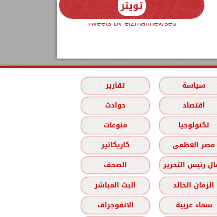
تويتر
Tweets by elzmannewseg
سياسة
تقارير
اقتصاد
حوادث
تكنولوجيا
منوعات
مصر العظمى
كاريكاتير
ل رئيس التحرير
الصحف
الزمان الخالد
البث المباشر
سماء عربية
الانفوجراف