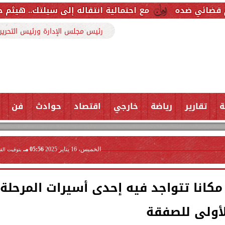
مع احتمالية انتقاله إلى سيلتك.. هيثم حسن خارج قائمة
رئيس مجلس الإدارة ورئيس التحرير
ة
تقارير
رياضة
خارجي
اقتصاد
حوادث
فن
الخميس، 16 يناير 2025
05:56 مـ
بتوقيت الق
كانا تتواجد فيه إحدى أسيرات المرحلة
لأولى للصفقة