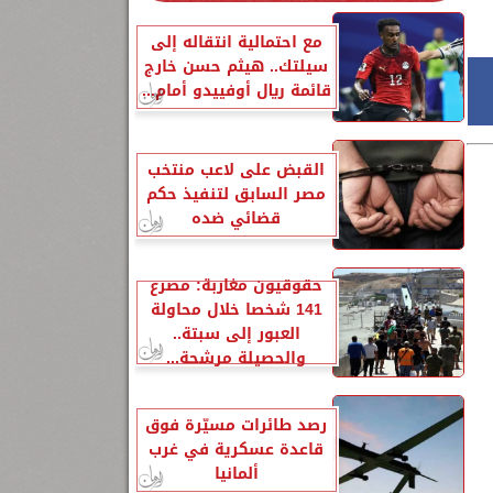
مع احتمالية انتقاله إلى
سيلتك.. هيثم حسن خارج
قائمة ريال أوفييدو أمام...
القبض على لاعب منتخب
مصر السابق لتنفيذ حكم
قضائي ضده
حقوقيون مغاربة: مصرع
141 شخصا خلال محاولة
العبور إلى سبتة..
والحصيلة مرشحة...
رصد طائرات مسيّرة فوق
قاعدة عسكرية في غرب
ألمانيا