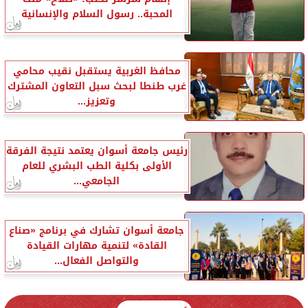
المحبة.. رسول السلام والإنسانية
محافظ الغربية يستقبل نقيب محامي
غرب طنطا لبحث سبل التعاون المشترك
وتعزيز...
رئيس جامعة أسوان يعتمد نتيجة الفرقة
الأولى بكلية الطب البشري للعام
الجامعي...
جامعة أسوان تشارك في برنامج «صناع
القادة» لتنمية مهارات القيادة
والتواصل الفعال...