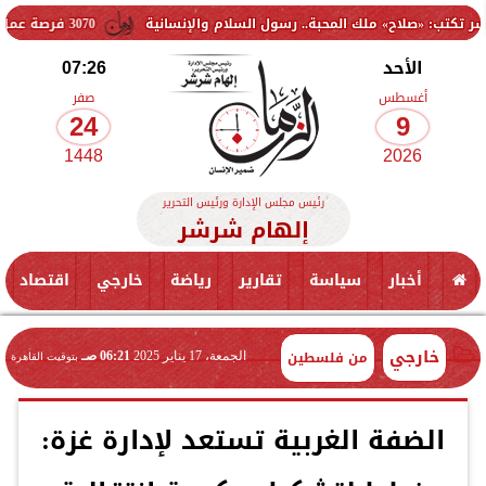
 ملك المحبة.. رسول السلام والإنسانية
3070 فرصة عمل جديدة بالقطاع الخاص.. وظائف برواتب تصل إلى 9500 جنيه
الأحد
07:26
أغسطس
صفر
24
9
1448
2026
رئيس مجلس الإدارة ورئيس التحرير
إلهام شرشر
أخبار
سياسة
تقارير
رياضة
خارجي
اقتصاد
خارجي
من فلسطين
الجمعة، 17 يناير 2025
06:21 صـ
بتوقيت القاهرة
الضفة الغربية تستعد لإدارة غزة: