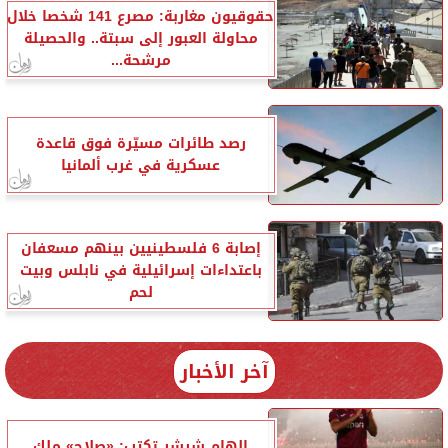
حقوقيون مغاربة: مصرع 141 شخصا خلال
محاولة العبور إلى سبتة.. والحصيلة
مرشحة...
رصد طائرات مسيّرة فوق قاعدة
عسكرية في غرب ألمانيا
إصابة 6 فلسطينيين بينهم مسعفان
باعتداءات إسرائيلية في نابلس وبيت
لحم
آخر الأخبار
إلهام شرشر تكتب: «صلاح» ملك