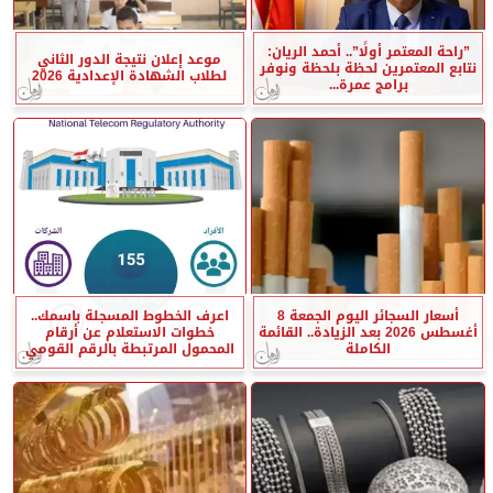
”راحة المعتمر أولًا”.. أحمد الريان:
موعد إعلان نتيجة الدور الثاني
نتابع المعتمرين لحظة بلحظة ونوفر
لطلاب الشهادة الإعدادية 2026
برامج عمرة...
أسعار السجائر اليوم الجمعة 8
اعرف الخطوط المسجلة باسمك..
أغسطس 2026 بعد الزيادة.. القائمة
خطوات الاستعلام عن أرقام
الكاملة
المحمول المرتبطة بالرقم القومي