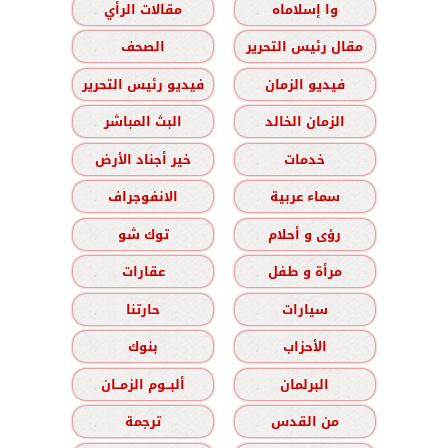
وا إسلاماه
مقالات الرأي
مقال رئيس التحرير
الصحف
فيديو الزمان
فيديو رئيس التحرير
الزمان الخالد
البث المباشر
خدمات
خير أجناد الأرض
سماء عربية
الانفوجراف
رؤى و أحلام
توك شو
مرأة و طفل
عقارات
سيارات
حارتنا
الأحزاب
بنوك
البرلمان
ألبــوم الزمــان
من القدس
ترجمة