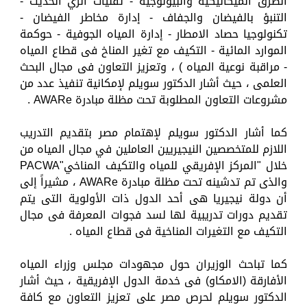
الطرق الميكانيكية والبيولوجية - تقنيات الري الحديث -
التنبؤ بالفيضان والجفاف - إدارة مخاطر الفيضان -
تكنولوجيا حصاد الامطار - إدارة المياه الجوفية - حوكمة
الموارد المائية - التكيف مع تغير المناخ فى قطاع المياه
- مراقبة نوعية المياه ) ، وتعزيز التعاون فى مجال البحث
العلمى ، حيث أشار الدكتور سويلم لإمكانية تنفيذ عدد من
مشروعات التعاون المطلوبة تحت مظلة مبادرة AWARe .
كما أشار الدكتور سويلم لإهتمام مصر بتقديم التدريب
اللازم للمتخصصين النيجيريين العاملين في مجال المياه من
خلال "المركز الإفريقي للمياه والتكيف المناخي"PACWA
والذى تم تدشينه تحت مظلة مبادرة AWARe ، مشيراً إلى
أن دولة نيجيريا هى أحد الدول ذات الأولوية التى يتم
تقديم دورات تدريبية لها لسد فجوات المعرفة فى مجال
التكيف مع التغيرات المناخية فى قطاع المياه .
كما تباحث الوزيران حول مجهودات مجلس وزراء المياه
الأفارقة (الامكاو) فى خدمة الدول الإفريقية ، حيث أشار
الدكتور سويلم لحرص مصر على تعزيز التعاون مع كافة