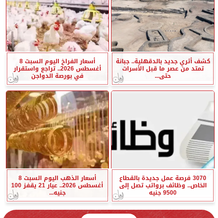
كشف أثري جديد بالدقهلية.. جبانة
أسعار الفراخ اليوم السبت 8
تمتد من عصر ما قبل الأسرات
أغسطس 2026.. تراجع واستقرار
حتى...
في بورصة الدواجن
3070 فرصة عمل جديدة بالقطاع
أسعار الذهب اليوم السبت 8
الخاص.. وظائف برواتب تصل إلى
أغسطس 2026.. عيار 21 يقفز 100
9500 جنيه
جنيه...