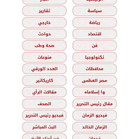
سياسة
تقارير
رياضة
خارجي
اقتصاد
حوادث
فن
صحة وطب
تكنولوجيا
منوعات
محافظات
العدد الورقي
مصر العظمى
كاريكاتير
وا إسلاماه
مقالات الرأي
مقال رئيس التحرير
الصحف
فيديو الزمان
فيديو رئيس التحرير
الزمان الخالد
البث المباشر
خدمات
خير أجناد الأرض