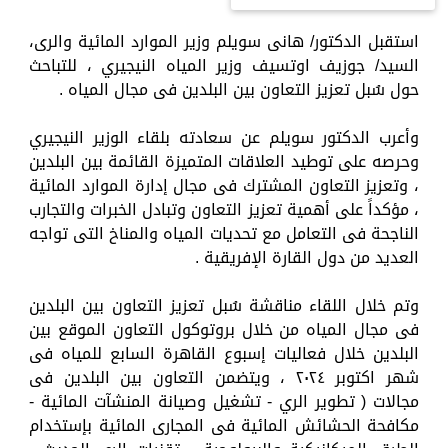
استقبل الدكتور/ هانى سويلم وزير الموارد المائية والرى،
السيد/ جوزيف اوتسيف وزير المياه النيجيري ، للتباحث
حول سُبل تعزيز التعاون بين البلدين فى مجال المياه .
وأعرب الدكتور سويلم عن سعادته بلقاء الوزير النيجيري
وحرصه على توطيد العلاقات المتميزة القائمة بين البلدين
، وتعزيز التعاون المشترك فى مجال إدارة الموارد المائية
، مؤكداً على أهمية تعزيز التعاون وتبادل الخبرات والتجارب
الناجحة فى التعامل مع تحديات المياه والمناخ التى تواجه
العديد من دول القارة الإفريقية .
وتم خلال اللقاء مناقشة سُبل تعزيز التعاون بين البلدين
فى مجال المياه من خلال بروتوكول التعاون الموقع بين
البلدين خلال فعاليات إسبوع القاهرة السابع للمياه فى
شهر اكتوبر ٢٠٢٤ ، ويتضمن التعاون بين البلدين فى
مجالات ( تطوير الري - تشغيل وصيانة المنشآت المائية -
مكافحة الحشائش المائية فى المجارى المائية بإستخدام