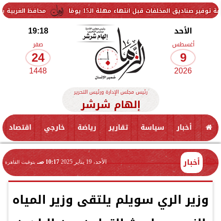
فات قبل انتهاء مهلة الـ15 يومًا
محافظ الغربية يتفقد حزمة من 
الأحد
19:18
أغسطس
صفر
24
9
1448
2026
رئيس مجلس الإدارة ورئيس التحرير
إلهام شرشر
أخبار
سياسة
تقارير
رياضة
خارجي
اقتصاد
أخبار
الأحد، 19 يناير 2025
10:17 صـ
بتوقيت القاهرة
وزير الري سويلم يلتقى وزير المياه