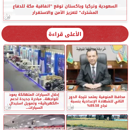
السعودية وتركيا وباكستان توقع ”اتفاقية مكة للدفاع
المشترك” لتعزيز الأمن والاستقرار
الأعلى قراءة
إحلال السيارات المتهالكة يعود
محافظ المنوفية يعتمد نتيجة الدور
للواجهة.. مبادرة جديدة لدعم
الثاني للشهادة الإعدادية بنسبة
«الكهربائية» وتمويل استبدال
نجاح 89.58%
السيارات...