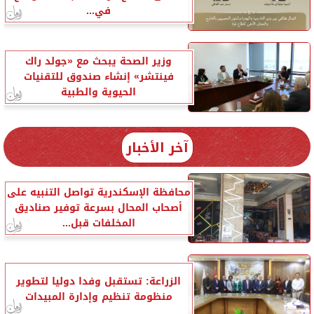
في...
وزير الصحة يبحث مع «جولد راك
فينتشر» إنشاء صندوق للتقنيات
الحيوية والطبية
آخر الأخبار
محافظة الإسكندرية تواصل التنبيه على
أصحاب المحال بسرعة توفير صناديق
المخلفات قبل...
الزراعة: تستقبل وفدا دوليا لتطوير
منظومة تنظيم وإدارة المبيدات