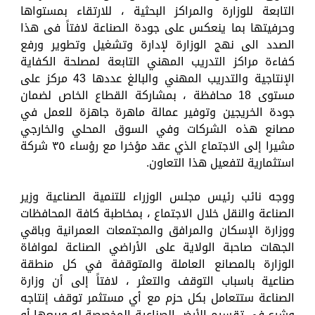
التابعة للوزارة والمراكز البحثية ، للارتقاء بمستواها
وحرفيتها بما ينعكس على جودة الصناعة لافتاً فى هذا
الصدد الى نهج الوزارة لإدارة وتشغيل وتطوير ورفع
كفاءة مراكز التدريب المهني التابعة لمصلحة الكفاية
الإنتاجية والتدريب المهني والبالغ عددها 43 مركز على
مستوى 18 محافظة ، بمشاركة القطاع الخاص لضمان
جودة الخريجين وتوفير عمالة ماهرة جاهزة للعمل في
مصانع هذه الشركات وفي السوق المحلي والخارجي
مشيرا إلى الاجتماع الذي عقد مؤخرا مع رؤساء ٣٥ شركة
استثمارية لتفعيل هذا التعاون.
ووجه نائب رئيس مجلس الوزراء للتنمية الصناعية وزير
الصناعة والنقل خلال الاجتماع ، بمخاطبة كافة المحافظات
ووزارة الإسكان والمرافق والمجتمعات العمرانية وباقي
الجهات صاحبة الولاية على الأراضي الصناعة لموافاة
الوزارة بالمصانع العاملة والمتوقفة في كل منطقة
صناعية باسباب التوقف والتعثر ، لافتاً إلى أن وزارة
الصناعة ستتعامل بكل حزم مع أي مستثمر توقف إنتاجه
وشرع في تقسيم الأرض الصناعية المخصصة له وبيعها أو