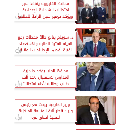
محافظ القليوبية يتفقد سير
امتحانات الشهادة الإعدادية
ويؤكد توفير سبل الراحة للطلاب
د. سويلم يتابع حالة محطات رفع
المياه الفترة الحالية والاستعداد
لفترة أقصى الإحتياجات المائية
محافظ المنيا يؤكد جاهزية
المدارس لاستقبال 116 ألف
طالب وطالبة لأداء امتحانات
الشهادة الإعدادية
وزير الخارجية يبحث مع رئيس
وزراء قطر آلية المتابعة المركزية
لتنفيذ اتفاق غزة