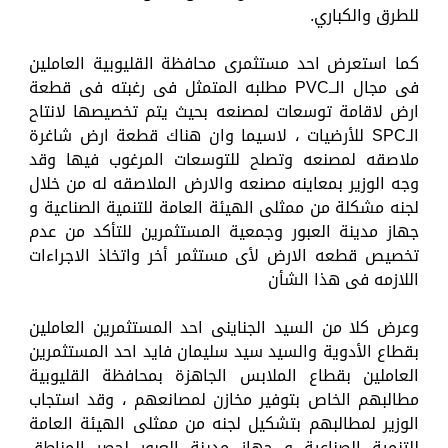
للطرق والكباري.
كما استعرض احد مستثمرى محافظة القليوبية العاملين
فى مجال الــPVC مطلبه المتمثل فى رغبته فى قطعة
ارض لاقامة توسعات لمصنعه بحيث يتم تخصيصها لانتاح
الـSPC للأرضيات ، لاسيما وان هناك قطعة ارض شاغرة
ملاصقه لمصنعه وتصلح للتوسعات المرغوب فيها وقد
وجه الوزير بمعاينه مصنعه والارض الملاصقه له من خلال
لجنه مشكلة من ممثلى الهيئة العامة للتنمية الصناعية و
جهاز مدينة العبور وجمعية المستثمرين للتأكد من عدم
تخصيص قطعه الارض لأى مستثمر أخر واتخاذ الاجراءات
اللازمه فى هذا الشأن
وعرض كلا من السيد الجناينى احد المستثمرين العاملين
بقطاع الأدوية والسيد سيد سليمان فايد احد المستثمرين
العاملين بقطاع الملابس الجاهزة بمحافظة القليوبية
مطالبهم الخاص بتوفير مخازن لمصانعهم ، وقد استجاب
الوزير لمطالبهم بتشكيل لجنه من ممثلى الهيئة العامة
للتنمية الصناعية و جهاز مدينة العبور لحصر المناطق