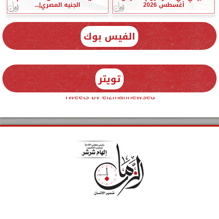
أغسطس 2026
الجنيه المصري|...
الفيس بوك
تويتر
Tweets by elzmannewseg