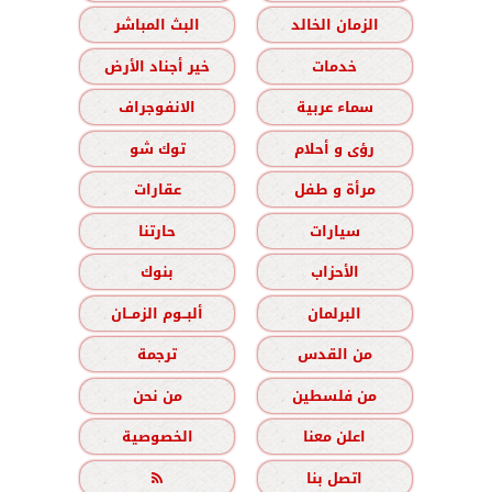
الزمان الخالد
البث المباشر
خدمات
خير أجناد الأرض
سماء عربية
الانفوجراف
رؤى و أحلام
توك شو
مرأة و طفل
عقارات
سيارات
حارتنا
الأحزاب
بنوك
البرلمان
ألبــوم الزمــان
من القدس
ترجمة
من فلسطين
من نحن
اعلن معنا
الخصوصية
اتصل بنا
