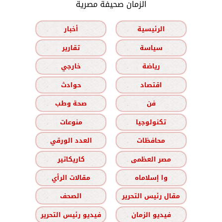
الزمان صحيفة مصرية
الرئيسية
أخبار
سياسة
تقارير
رياضة
خارجي
اقتصاد
حوادث
فن
صحة وطب
تكنولوجيا
منوعات
محافظات
العدد الورقي
مصر العظمى
كاريكاتير
وا إسلاماه
مقالات الرأي
مقال رئيس التحرير
الصحف
فيديو الزمان
فيديو رئيس التحرير