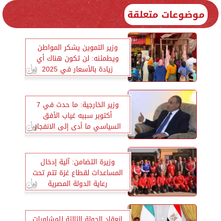
موضوعات متعلقة
وزير التموين يشكر المواطن
ويطمئنه: لن تكون هناك أي
زيادة بالأسعار في 2025
وزير الخارجية: ما حدث في 7
أكتوبر سببه غياب الأفق
السياسي ما أدى إلى الانفجار
وزيرة التضامن: آلية إدخال
المساعدات لقطاع غزة تتم تحت
رعاية الدولة المصرية
انعقاد الجولة الثالثة للمشاورات