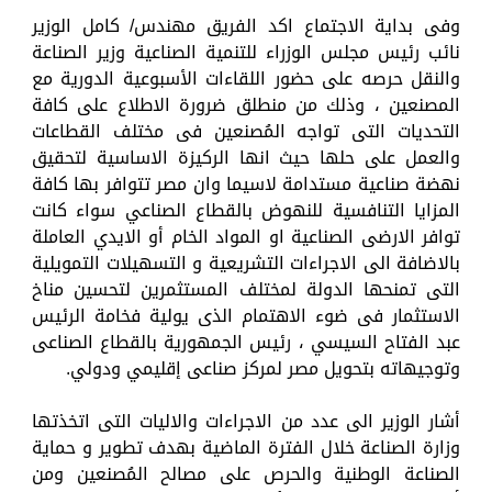
وفى بداية الاجتماع اكد الفريق مهندس/ كامل الوزير
نائب رئيس مجلس الوزراء للتنمية الصناعية وزير الصناعة
والنقل حرصه على حضور اللقاءات الأسبوعية الدورية مع
المصنعين ، وذلك من منطلق ضرورة الاطلاع على كافة
التحديات التى تواجه المُصنعين فى مختلف القطاعات
والعمل على حلها حيث انها الركيزة الاساسية لتحقيق
نهضة صناعية مستدامة لاسيما وان مصر تتوافر بها كافة
المزايا التنافسية للنهوض بالقطاع الصناعي سواء كانت
توافر الارضى الصناعية او المواد الخام أو الايدي العاملة
بالاضافة الى الاجراءات التشريعية و التسهيلات التمويلية
التى تمنحها الدولة لمختلف المستثمرين لتحسين مناخ
الاستثمار فى ضوء الاهتمام الذى يولية فخامة الرئيس
عبد الفتاح السيسي ، رئيس الجمهورية بالقطاع الصناعى
وتوجيهاته بتحويل مصر لمركز صناعى إقليمي ودولي.
أشار الوزير الى عدد من الاجراءات والاليات التى اتخذتها
وزارة الصناعة خلال الفترة الماضية بهدف تطوير و حماية
الصناعة الوطنية والحرص على مصالح المُصنعين ومن