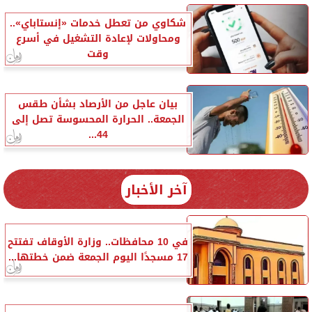
شكاوي من تعطل خدمات «إنستاباي»..
ومحاولات لإعادة التشغيل في أسرع
وقت
بيان عاجل من الأرصاد بشأن طقس
الجمعة.. الحرارة المحسوسة تصل إلى
44...
آخر الأخبار
في 10 محافظات.. وزارة الأوقاف تفتتح
17 مسجدًا اليوم الجمعة ضمن خطتها...