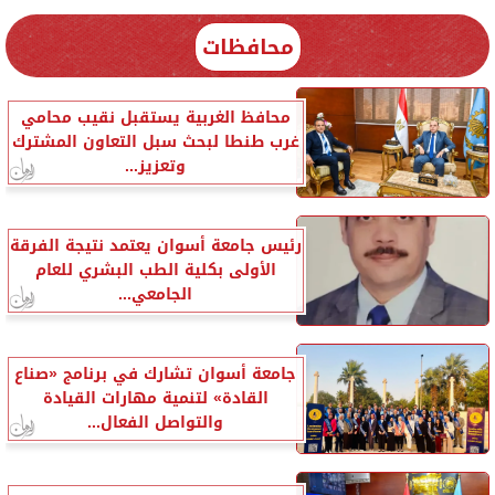
محافظات
محافظ الغربية يستقبل نقيب محامي
غرب طنطا لبحث سبل التعاون المشترك
وتعزيز...
رئيس جامعة أسوان يعتمد نتيجة الفرقة
الأولى بكلية الطب البشري للعام
الجامعي...
جامعة أسوان تشارك في برنامج «صناع
القادة» لتنمية مهارات القيادة
والتواصل الفعال...