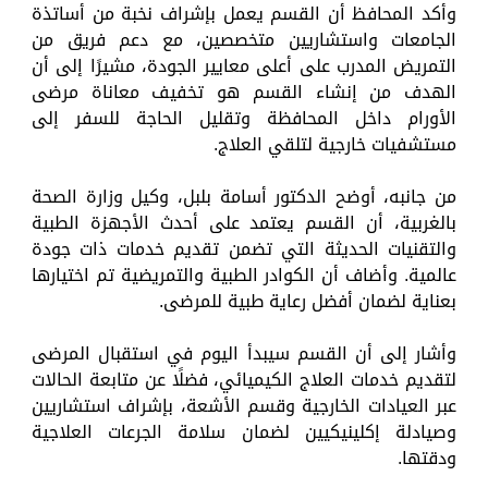
وأكد المحافظ أن القسم يعمل بإشراف نخبة من أساتذة
الجامعات واستشاريين متخصصين، مع دعم فريق من
التمريض المدرب على أعلى معايير الجودة، مشيرًا إلى أن
الهدف من إنشاء القسم هو تخفيف معاناة مرضى
الأورام داخل المحافظة وتقليل الحاجة للسفر إلى
مستشفيات خارجية لتلقي العلاج.
من جانبه، أوضح الدكتور أسامة بلبل، وكيل وزارة الصحة
بالغربية، أن القسم يعتمد على أحدث الأجهزة الطبية
والتقنيات الحديثة التي تضمن تقديم خدمات ذات جودة
عالمية. وأضاف أن الكوادر الطبية والتمريضية تم اختيارها
بعناية لضمان أفضل رعاية طبية للمرضى.
وأشار إلى أن القسم سيبدأ اليوم في استقبال المرضى
لتقديم خدمات العلاج الكيميائي، فضلًا عن متابعة الحالات
عبر العيادات الخارجية وقسم الأشعة، بإشراف استشاريين
وصيادلة إكلينيكيين لضمان سلامة الجرعات العلاجية
ودقتها.