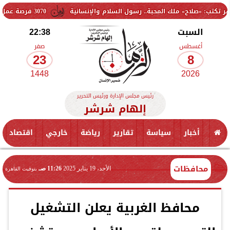
ملك المحبة.. رسول السلام والإنسانية
3070 فرصة عمل جديدة بالقطاع الخاص.. وظائف برواتب تصل إلى 9500 جنيه
السبت
22:38
أغسطس
صفر
23
8
1448
2026
رئيس مجلس الإدارة ورئيس التحرير
إلهام شرشر
أخبار
سياسة
تقارير
رياضة
خارجي
اقتصاد
محافظات
الأحد، 19 يناير 2025
11:26 صـ
بتوقيت القاهرة
محافظ الغربية يعلن التشغيل