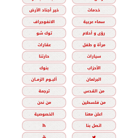
خدمات
خير أجناد الأرض
سماء عربية
الانفوجراف
رؤى و أحلام
توك شو
مرأة و طفل
عقارات
سيارات
حارتنا
الأحزاب
بنوك
البرلمان
ألبــوم الزمــان
من القدس
ترجمة
من فلسطين
من نحن
اعلن معنا
الخصوصية
اتصل بنا


