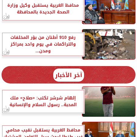
محافظ الغربية يستقبل وكيل وزارة
الصحة الجديدة بالمحافظة
رفع 910 أطنان من بؤر المخلفات
والتراكمات في يوم واحد بمراكز
ومدن...
آخر الأخبار
إلهام شرشر تكتب: «صلاح» ملك
المحبة.. رسول السلام والإنسانية
محافظ الغربية يستقبل نقيب محامي
غرب طنطا لبحث سبل التعاون المشترك