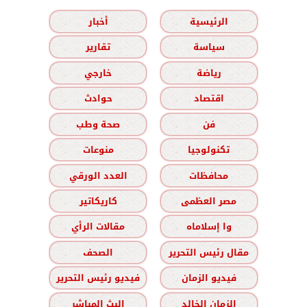
الرئيسية
أخبار
سياسة
تقارير
رياضة
خارجي
اقتصاد
حوادث
فن
صحة وطب
تكنولوجيا
منوعات
محافظات
العدد الورقي
مصر العظمى
كاريكاتير
وا إسلاماه
مقالات الرأي
مقال رئيس التحرير
الصحف
فيديو الزمان
فيديو رئيس التحرير
الزمان الخالد
البث المباشر