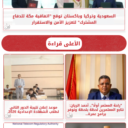
السعودية وتركيا وباكستان توقع ”اتفاقية مكة للدفاع
المشترك” لتعزيز الأمن والاستقرار
الأعلى قراءة
”راحة المعتمر أولًا”.. أحمد الريان:
موعد إعلان نتيجة الدور الثاني
نتابع المعتمرين لحظة بلحظة ونوفر
لطلاب الشهادة الإعدادية 2026
برامج عمرة...