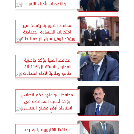
والتعديات بأحياء الثغر
محافظ القليوبية يتفقد سير
امتحانات الشهادة الإعدادية
ويؤكد توفير سبل الراحة للطلاب
محافظ المنيا يؤكد جاهزية
المدارس لاستقبال 116 ألف
طالب وطالبة لأداء امتحانات
الشهادة الإعدادية
محافظ سوهاج: حكم قضائي
يؤكد أحقية المحافظة في
استرداد أرض مصنع البيبسي
لصالح أملاك الدولة
محافظ القليوبية يتابع بدء