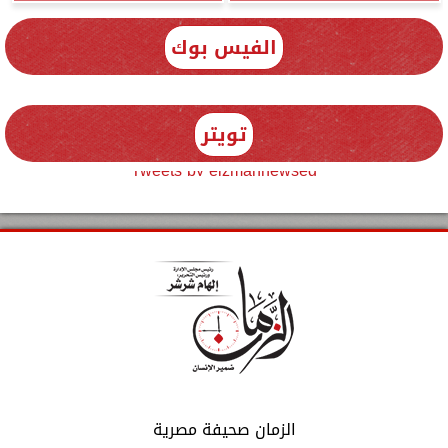
الفيس بوك
تويتر
Tweets by elzmannewseg
الزمان صحيفة مصرية