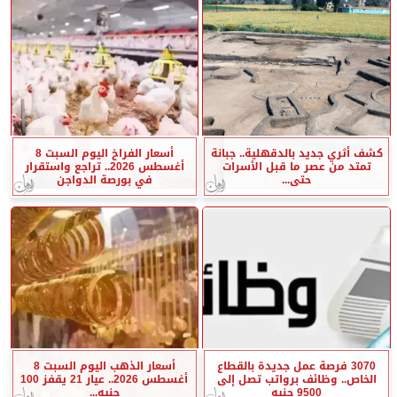
كشف أثري جديد بالدقهلية.. جبانة
أسعار الفراخ اليوم السبت 8
تمتد من عصر ما قبل الأسرات
أغسطس 2026.. تراجع واستقرار
حتى...
في بورصة الدواجن
3070 فرصة عمل جديدة بالقطاع
أسعار الذهب اليوم السبت 8
الخاص.. وظائف برواتب تصل إلى
أغسطس 2026.. عيار 21 يقفز 100
9500 جنيه
جنيه...