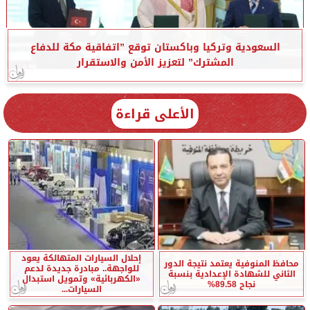
السعودية وتركيا وباكستان توقع ”اتفاقية مكة للدفاع
المشترك” لتعزيز الأمن والاستقرار
الأعلى قراءة
إحلال السيارات المتهالكة يعود
محافظ المنوفية يعتمد نتيجة الدور
للواجهة.. مبادرة جديدة لدعم
الثاني للشهادة الإعدادية بنسبة
«الكهربائية» وتمويل استبدال
نجاح 89.58%
السيارات...