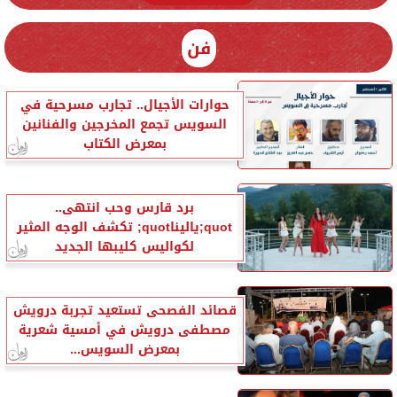
فن
حوارات الأجيال.. تجارب مسرحية في
السويس تجمع المخرجين والفنانين
بمعرض الكتاب
برد قارس وحب انتهى..
quot;ياليناquot; تكشف الوجه المثير
لكواليس كليبها الجديد
قصائد الفصحى تستعيد تجربة درويش
مصطفى درويش في أمسية شعرية
بمعرض السويس...