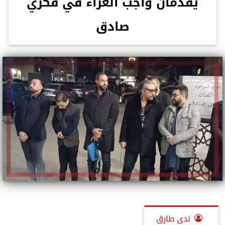
يقدمان واجب العزاء في فكري
صادق
ندى طارق