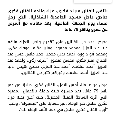
يتلقى الفنان ميراد فكري، عزاء والده الفنان فكري
صادق داخل مسجد الحامدية الشاذلية، الذي رحل
مساء يوم الجمعة الماضية، بعد معاناة مع المرض
عن عمرو يناهز 79 عاما.
وحرص عدد من الفنانين على تقديم واجب العزاء منهم
دنيا عبد العزيز ومحمد محمود، ومنير مكرم، ووفاء مكي،
ومحمد أبو داوود، أحمد بدير، محمد أحمد ماهر، حسن عبد
الفتاح، منير مكرم، محسن منصور، أشرف زكي، وأحمد عبد
العزيز، أحمد سلامة، أحمد عبد العزيز، حمدي هيكل، دنيا
عبد العزيز، أحمد سلامة، وغيرهم كثير من الفنانين.
ورحل عن عالمنا، أمس الأول، الفنان فكري صادق عن عمر
ناهز 79 عامًا، بعد مسيرة فنية حافلة بالأعمال المميزة
التي أثرت الساحة الفنية المصرية، حيث أعلن نجله مراد
فكري صادق خبر الوفاة، عبر حسابه على “فيسبوك”، وكتب:
“أبويا الفنان فكري صادق في ذمة الله.. البقاء لله”.