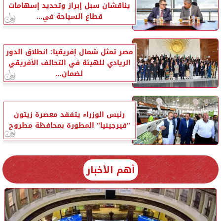
يناقشان سبل إبراز وتحديد إسهامات
قطاع السياحة في...
مصر تمثل شمال إفريقيا: انطلاق الدور
الريادي للهيئة في التحالف الأفريقي
لضمان...
رئيس الوزراء يتفقد معصرة زيتون
”فيرجينيا” المطورة بمحافظة مطروح
أهم الأخبار