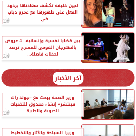
لجين خليفة تكشف سعادتها بردود
الفعل على ظهورها مع عمرو دياب
في...
بين قضايا نفسية وإنسانية.. 4 عروض
بالمهرجان القومى للمسرح ترصد
لحظات فاصلة...
آخر الأخبار
وزير الصحة يبحث مع «جولد راك
فينتشر» إنشاء صندوق للتقنيات
الحيوية والطبية
وزيرا السياحة والآثار والتخطيط