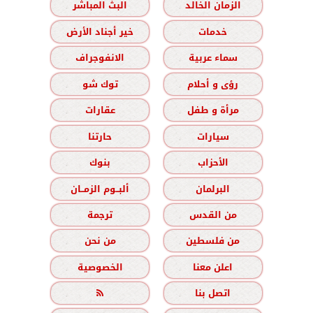
الزمان الخالد
البث المباشر
خدمات
خير أجناد الأرض
سماء عربية
الانفوجراف
رؤى و أحلام
توك شو
مرأة و طفل
عقارات
سيارات
حارتنا
الأحزاب
بنوك
البرلمان
ألبــوم الزمــان
من القدس
ترجمة
من فلسطين
من نحن
اعلن معنا
الخصوصية
اتصل بنا
