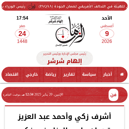
حالف الأفريقي لضمان الجودة (PAQAA)
رئيس الوزراء يتفقد سير ال
الأحد
17:54
أغسطس
صفر
24
9
1448
2026
رئيس مجلس الإدارة ورئيس التحرير
إلهام شرشر
أخبار
سياسة
تقارير
رياضة
خارجي
اقتصاد
فن
الإثنين، 20 يناير 2025
12:34 مـ
بتوقيت القاهرة
أشرف زكي وأحمد عبد العزيز