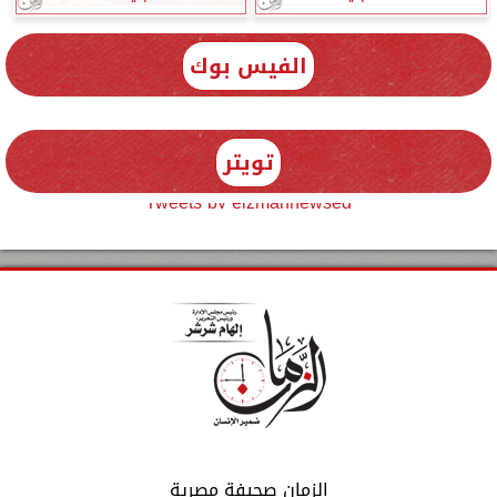
الفيس بوك
تويتر
Tweets by elzmannewseg
الزمان صحيفة مصرية